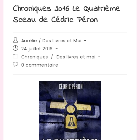
Chroniques 2016 Le Quatrième
Sceau de Cédric Péron
Auteur/autrice
Aurélie / Des Livres et Moi
de
Publication
24 juillet 2016
la
publiée :
Post
Chroniques
/
Des livres et moi
publication :
category:
Commentaires
0 commentaire
de
la
publication :