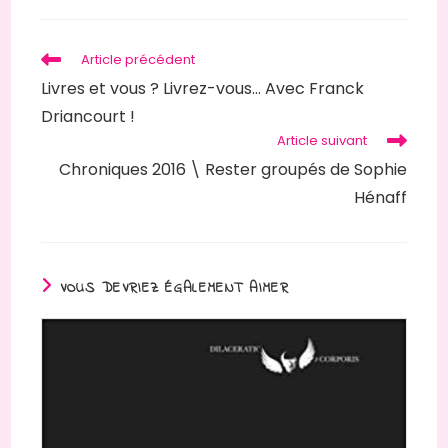
autre
fenêtre
Read
Article précédent
more
Livres et vous ? Livrez-vous… Avec Franck
articles
Driancourt !
Article suivant
Chroniques 2016 \ Rester groupés de Sophie
Hénaff
VOUS DEVRIEZ ÉGALEMENT AIMER