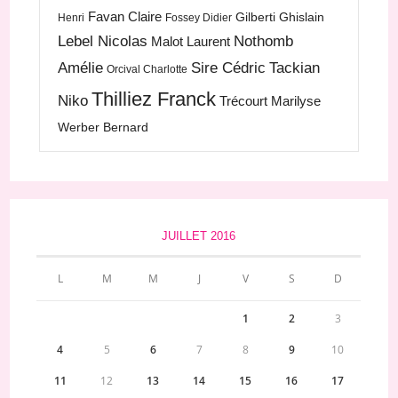
Favan Claire
Gilberti Ghislain
Henri
Fossey Didier
Lebel Nicolas
Nothomb
Malot Laurent
Amélie
Sire Cédric
Tackian
Orcival Charlotte
Thilliez Franck
Niko
Trécourt Marilyse
Werber Bernard
JUILLET 2016
L
M
M
J
V
S
D
1
2
3
4
5
6
7
8
9
10
11
12
13
14
15
16
17