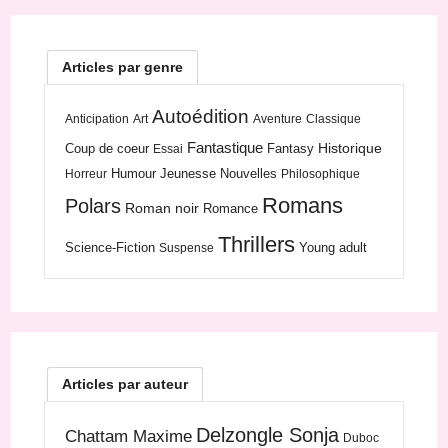
Articles par genre
Autoédition
Anticipation
Art
Aventure
Classique
Fantastique
Historique
Coup de coeur
Fantasy
Essai
Humour
Jeunesse
Nouvelles
Horreur
Philosophique
Romans
Polars
Roman noir
Romance
Thrillers
Science-Fiction
Young adult
Suspense
Articles par auteur
Delzongle Sonja
Chattam Maxime
Duboc