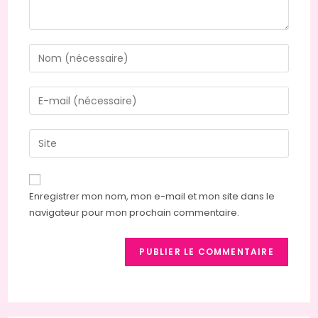
Enter
your
name
Enter
or
your
username
email
Saisir
to
address
l’URL
comment
to
de
comment
votre
Enregistrer mon nom, mon e-mail et mon site dans le
site
navigateur pour mon prochain commentaire.
(facultatif)