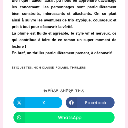
Bien que l’auteur aurait pu nous en apprendre davantage
les concernant, les personnages sont particulièrement
bien construits, intéressants et attachants. On se plaît
ainsi à suivre les aventures de trio atypique, courageux et
prêt à tout pour découvrir la vérité.
La plume est fluide et agréable, le style vif et nerveux, ce
qui contribue à faire de ce roman un super moment de
lecture !
En bref, un thriller particulièrement prenant, à découvrir!
ÉTIQUETTES
:
NON CLASSÉ
,
POLARS
,
THRILLERS
PARTAGER
PLEASE SHARE THIS
CE
CONTENU
X
Facebook
Ouvrir
Ouvrir
dans
dans
une
une
autre
autre
WhatsApp
Ouvrir
fenêtre
fenêtre
dans
une