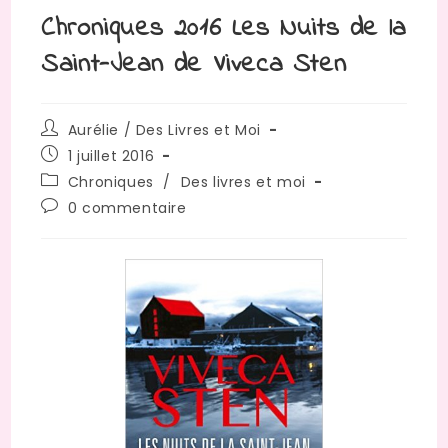
Chroniques 2016 Les Nuits de la
Saint-Jean de Viveca Sten
Auteur/autrice
Aurélie / Des Livres et Moi
de
Publication
1 juillet 2016
la
publiée :
Post
Chroniques
/
Des livres et moi
publication :
category:
Commentaires
0 commentaire
de
la
publication :