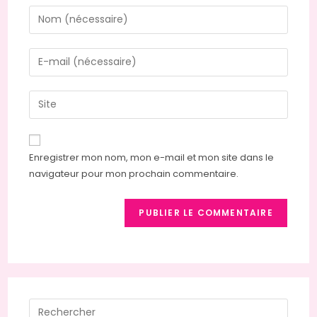
Enter
your
name
Enter
or
your
username
email
Saisir
to
address
l’URL
comment
to
de
comment
votre
Enregistrer mon nom, mon e-mail et mon site dans le
site
navigateur pour mon prochain commentaire.
(facultatif)
Press