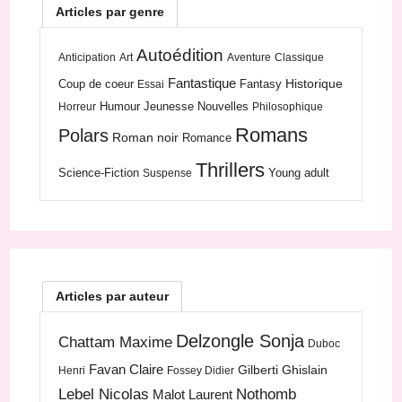
Articles par genre
Autoédition
Anticipation
Art
Aventure
Classique
Fantastique
Historique
Coup de coeur
Fantasy
Essai
Humour
Jeunesse
Nouvelles
Horreur
Philosophique
Romans
Polars
Roman noir
Romance
Thrillers
Science-Fiction
Young adult
Suspense
Articles par auteur
Delzongle Sonja
Chattam Maxime
Duboc
Favan Claire
Gilberti Ghislain
Henri
Fossey Didier
Lebel Nicolas
Nothomb
Malot Laurent