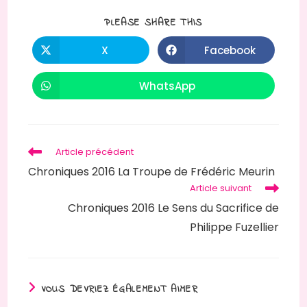
PARTAGER
PLEASE SHARE THIS
CE
CONTENU
X
Facebook
Ouvrir
Ouvrir
dans
dans
une
une
autre
autre
WhatsApp
Ouvrir
fenêtre
fenêtre
dans
une
autre
fenêtre
Read
Article précédent
more
Chroniques 2016 La Troupe de Frédéric Meurin
articles
Article suivant
Chroniques 2016 Le Sens du Sacrifice de
Philippe Fuzellier
VOUS DEVRIEZ ÉGALEMENT AIMER