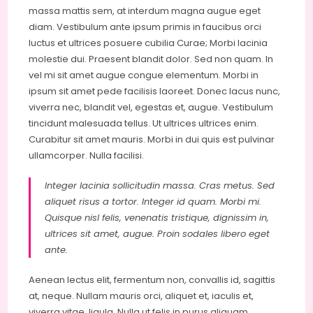
massa mattis sem, at interdum magna augue eget
diam. Vestibulum ante ipsum primis in faucibus orci
luctus et ultrices posuere cubilia Curae; Morbi lacinia
molestie dui. Praesent blandit dolor. Sed non quam. In
vel mi sit amet augue congue elementum. Morbi in
ipsum sit amet pede facilisis laoreet. Donec lacus nunc,
viverra nec, blandit vel, egestas et, augue. Vestibulum
tincidunt malesuada tellus. Ut ultrices ultrices enim.
Curabitur sit amet mauris. Morbi in dui quis est pulvinar
ullamcorper. Nulla facilisi.
Integer lacinia sollicitudin massa. Cras metus. Sed
aliquet risus a tortor. Integer id quam. Morbi mi.
Quisque nisl felis, venenatis tristique, dignissim in,
ultrices sit amet, augue. Proin sodales libero eget
ante.
Aenean lectus elit, fermentum non, convallis id, sagittis
at, neque. Nullam mauris orci, aliquet et, iaculis et,
viverra vitae, ligula. Nulla ut felis in purus aliquam