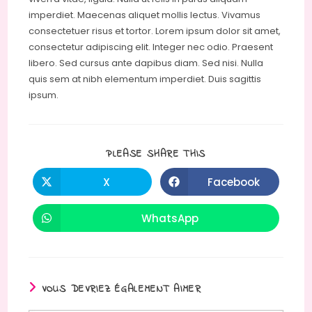
imperdiet. Maecenas aliquet mollis lectus. Vivamus
consectetuer risus et tortor. Lorem ipsum dolor sit amet,
consectetur adipiscing elit. Integer nec odio. Praesent
libero. Sed cursus ante dapibus diam. Sed nisi. Nulla
quis sem at nibh elementum imperdiet. Duis sagittis
ipsum.
PARTAGER
PLEASE SHARE THIS
CE
CONTENU
X
Facebook
Ouvrir
Ouvrir
dans
dans
une
une
autre
autre
WhatsApp
Ouvrir
fenêtre
fenêtre
dans
une
autre
fenêtre
VOUS DEVRIEZ ÉGALEMENT AIMER