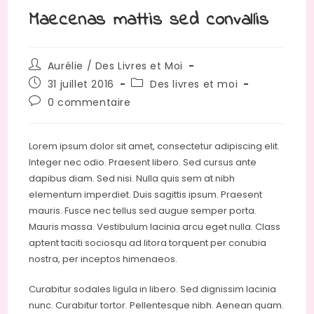
Maecenas mattis sed convallis
Auteur/autrice
Aurélie / Des Livres et Moi
de
Publication
Post
31 juillet 2016
Des livres et moi
la
publiée :
category:
Commentaires
0 commentaire
publication :
de
la
publication :
Lorem ipsum dolor sit amet, consectetur adipiscing elit.
Integer nec odio. Praesent libero. Sed cursus ante
dapibus diam. Sed nisi. Nulla quis sem at nibh
elementum imperdiet. Duis sagittis ipsum. Praesent
mauris. Fusce nec tellus sed augue semper porta.
Mauris massa. Vestibulum lacinia arcu eget nulla. Class
aptent taciti sociosqu ad litora torquent per conubia
nostra, per inceptos himenaeos.
Curabitur sodales ligula in libero. Sed dignissim lacinia
nunc. Curabitur tortor. Pellentesque nibh. Aenean quam.