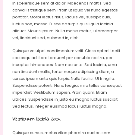
In scelerisque sem at dolor. Maecenas mattis. Sed
convallis tristique sem. Proin ut ligula vel nunc egestas
porttitor. Morbi lectus risus, iaculis vel, suscipit quis,
luctus non, massa. Fusce ac turpis quis ligula lacinia
aliquet. Mauris ipsum. Nulla metus metus, ullamcorper
vel, tincidunt sed, euismod in, nibh.
Quisque volutpat condimentum velit. Class aptent taciti
sociosqu ad litora torquent per conubia nostra, per
inceptos himenaeos. Nam nec ante. Sed lacinia, urna
non tincidunt mattis, tortor neque adipiscing diam, a
cursus ipsum ante quis turpis. Nulla facilisi. Ut fringilla.
Suspendisse potenti. Nunc feugiat mi a tellus consequat
imperdiet. Vestibulum sapien. Proin quam. Etiam
ultrices. Suspendisse in justo eu magna luctus suscipit.
Sed lectus. Integer euismod lacus luctus magna.
Vestibulum lacinia arcu
Quisque cursus, metus vitae pharetra auctor, sem