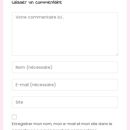
Laisser un commentaire
Comment
Enter
your
name
Enter
or
your
username
email
Saisir
to
address
l’URL
comment
to
de
comment
votre
Enregistrer mon nom, mon e-mail et mon site dans le
site