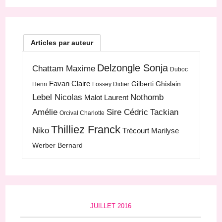
Articles par auteur
Delzongle Sonja
Chattam Maxime
Duboc
Favan Claire
Gilberti Ghislain
Henri
Fossey Didier
Lebel Nicolas
Nothomb
Malot Laurent
Amélie
Sire Cédric
Tackian
Orcival Charlotte
Thilliez Franck
Niko
Trécourt Marilyse
Werber Bernard
JUILLET 2016