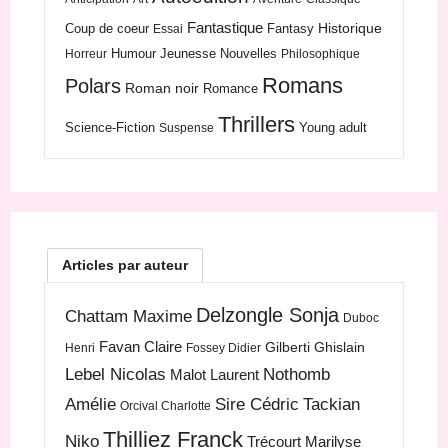
Fantastique
Historique
Coup de coeur
Fantasy
Essai
Humour
Jeunesse
Nouvelles
Horreur
Philosophique
Romans
Polars
Roman noir
Romance
Thrillers
Science-Fiction
Young adult
Suspense
Articles par auteur
Delzongle Sonja
Chattam Maxime
Duboc
Favan Claire
Gilberti Ghislain
Henri
Fossey Didier
Lebel Nicolas
Nothomb
Malot Laurent
Amélie
Sire Cédric
Tackian
Orcival Charlotte
Thilliez Franck
Niko
Trécourt Marilyse