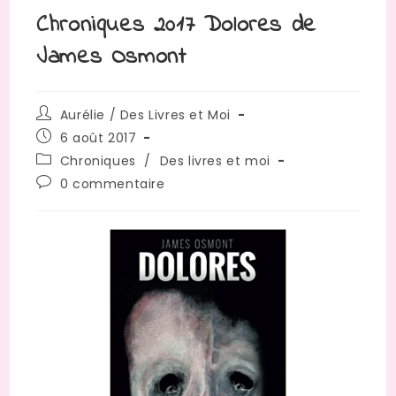
Chroniques 2017 Dolores de
James Osmont
Auteur/autrice
Aurélie / Des Livres et Moi
de
Publication
6 août 2017
la
publiée :
Post
Chroniques
/
Des livres et moi
publication :
category:
Commentaires
0 commentaire
de
la
publication :