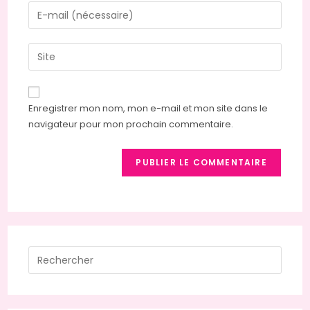
name
Enter
or
your
username
email
Saisir
to
address
l’URL
comment
to
de
comment
votre
Enregistrer mon nom, mon e-mail et mon site dans le
site
navigateur pour mon prochain commentaire.
(facultatif)
Press
Escap
to
close