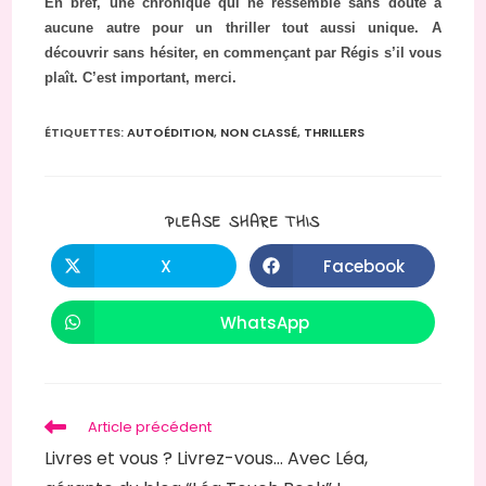
En bref, une chronique qui ne ressemble sans doute à
aucune autre pour un thriller tout aussi unique. A
découvrir sans hésiter, en commençant par Régis s’il vous
plaît. C’est important, merci.
ÉTIQUETTES
:
AUTOÉDITION
,
NON CLASSÉ
,
THRILLERS
PARTAGER
PLEASE SHARE THIS
CE
CONTENU
X
Facebook
Ouvrir
Ouvrir
dans
dans
une
une
autre
autre
WhatsApp
Ouvrir
fenêtre
fenêtre
dans
une
autre
fenêtre
Read
Article précédent
more
Livres et vous ? Livrez-vous… Avec Léa,
articles