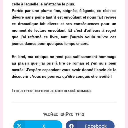
celle à laquelle je m’attache le plus.
Portée par une plume fine, soignée, élégante, ce récit se
dévore sans peine tant il est envoûtant et nous fait revivre
ce dramatique fait divers et ses conséquences pour un
moment de lecture envoûtant. Et c’est d’ailleurs à regret
que j’ai refermé ce livre, tant j’aurais voulu suivre ces
jeunes dames pour quelques temps encore.
En bref, ma critique ne rend pas suffisamment hommage
au plaisir que j’ai pris à lire ce roman et j’en suis bien
navrée! J’espère cependant vous avoir donné l’envie de le
découvrir : Vous ne pourrez qu’être conquis et envoûté !
ÉTIQUETTES
:
HISTORIQUE
,
NON CLASSÉ
,
ROMANS
PARTAGER
PLEASE SHARE THIS
CE
CONTENU
X
Facebook
Ouvrir
Ouvrir