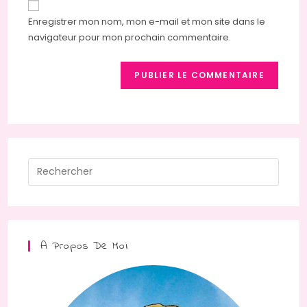
comment
votre
Enregistrer mon nom, mon e-mail et mon site dans le
site
navigateur pour mon prochain commentaire.
(facultatif)
Press
Escap
to
close
the
A Propos De Moi
searc
panel.