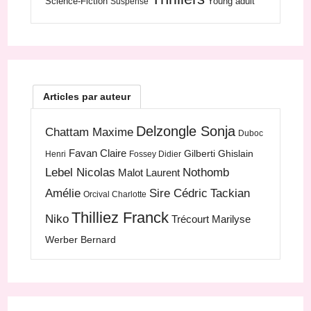
Science-Fiction
Young adult
Suspense
Articles par auteur
Delzongle Sonja
Chattam Maxime
Duboc
Favan Claire
Gilberti Ghislain
Henri
Fossey Didier
Lebel Nicolas
Nothomb
Malot Laurent
Amélie
Sire Cédric
Tackian
Orcival Charlotte
Thilliez Franck
Niko
Trécourt Marilyse
Werber Bernard