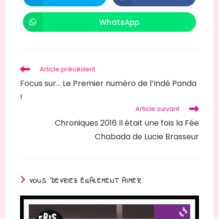
dans
dans
une
une
autre
autre
WhatsApp
Ouvrir
fenêtre
fenêtre
dans
une
autre
fenêtre
Read
Article précédent
more
Focus sur… Le Premier numéro de l’Indé Panda
articles
!
Article suivant
Chroniques 2016 Il était une fois la Fée
Chabada de Lucie Brasseur
VOUS DEVRIEZ ÉGALEMENT AIMER