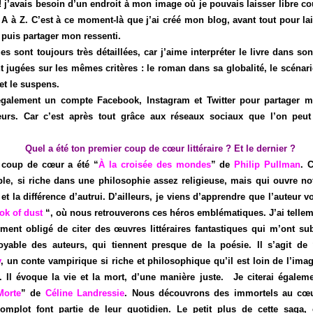
 j’avais besoin d’un endroit à mon image où je pouvais laisser libre cou
A à Z. C’est à ce moment-là que j’ai créé mon blog, avant tout pour lai
 puis partager mon ressenti.
s sont toujours très détaillées, car j’aime interpréter le livre dans s
t jugées sur les mêmes critères : le roman dans sa globalité, le scénario,
et le suspens.
galement un compte Facebook, Instagram et Twitter pour partager m
teurs. Car c’est après tout grâce aux réseaux sociaux que l’on peut 
Quel a été ton premier coup de cœur littéraire ? Et le dernier ?
coup de cœur a été “
À la croisée des mondes
” de
Philip Pullman
. C
ble, si riche dans une philosophie assez religieuse, mais qui ouvre not
et la différence d’autrui. D’ailleurs, je viens d’apprendre que l’auteur v
ok of dust
“, où nous retrouverons ces héros emblématiques. J’ai telleme
ment obligé de citer des œuvres littéraires fantastiques qui m’ont su
royable des auteurs, qui tiennent presque de la poésie. Il s’agit de 
y
, un conte vampirique si riche et philosophique qu’il est loin de l’im
. Il évoque la vie et la mort, d’une manière juste. Je citerai égalem
Morte
” de
Céline Landressie
. Nous découvrons des immortels au cœu
complot font partie de leur quotidien. Le petit plus de cette saga, c