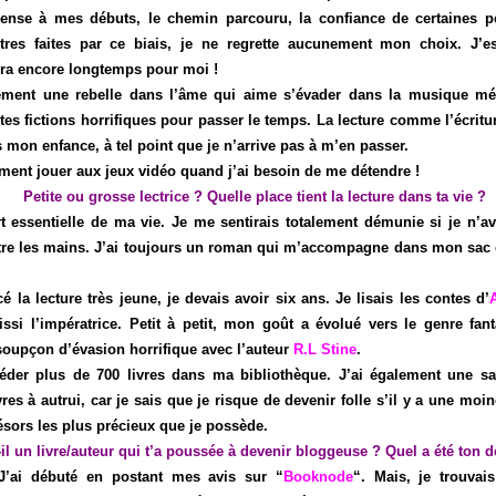
ense à mes débuts, le chemin parcouru, la confiance de certaines p
ntres faites par ce biais, je ne regrette aucunement mon choix. J’e
era encore longtemps pour moi !
ement une rebelle dans l’âme qui aime s’évader dans la musique méta
tes fictions horrifiques pour passer le temps. La lecture comme l’écritur
 mon enfance, à tel point que je n’arrive pas à m’en passer.
ment jouer aux jeux vidéo quand j’ai besoin de me détendre !
Petite ou grosse lectrice ? Quelle place tient la lecture dans ta vie ?
t essentielle de ma vie. Je me sentirais totalement démunie si je n’a
entre les mains. J’ai toujours un roman qui m’accompagne dans mon sac
 la lecture très jeune, je devais avoir six ans. Je lisais les contes d’
ssi l’impératrice. Petit à petit, mon goût a évolué vers le genre fan
soupçon d’évasion horrifique avec l’auteur
R.L Stine
.
éder plus de 700 livres dans ma bibliothèque. J’ai également une sa
res à autrui, car je sais que je risque de devenir folle s’il y a une moin
résors les plus précieux que je possède.
-il un livre/auteur qui t’a poussée à devenir bloggeuse ? Quel a été ton d
J’ai débuté en postant mes avis sur “
Booknode
“. Mais, je trouvais