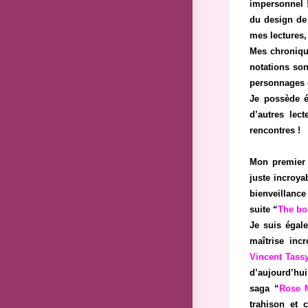
impersonnel !
du design de 
mes lectures,
Mes chronique
notations son
personnages 
Je possède é
d’autres lec
rencontres !
Mon premier 
juste incroya
bienveillance 
suite “
The bo
Je suis égale
maîtrise inc
Vincent Tass
d’aujourd’hui
saga “
Rose 
trahison et 