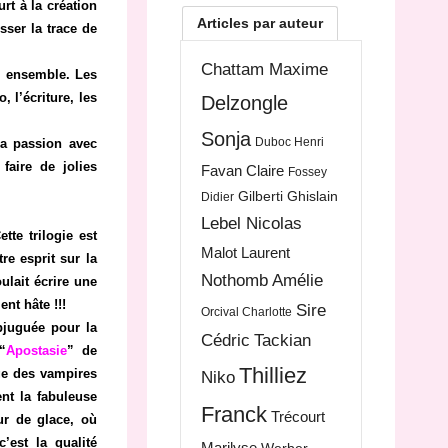
rt à la création
Articles par auteur
sser la trace de
Chattam Maxime
on ensemble. Les
 l’écriture, les
Delzongle
Sonja
Duboc Henri
a passion avec
faire de jolies
Favan Claire
Fossey
Gilberti Ghislain
Didier
Lebel Nicolas
ette trilogie est
Malot Laurent
re esprit sur la
Nothomb Amélie
oulait écrire une
nt hâte !!!
Sire
Orcival Charlotte
bjuguée pour la
Cédric
Tackian
“
Apostasie
” de
Thilliez
age des vampires
Niko
ent la fabuleuse
Franck
Trécourt
r de glace, où
’est la qualité
Marilyse