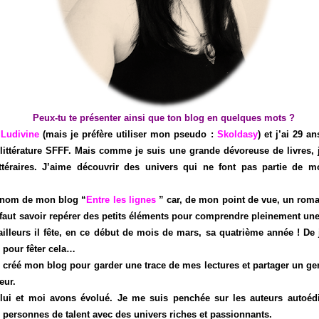
Peux-tu te présenter ainsi que ton blog en quelques mots ?
e
Ludivine
(mais je préfère utiliser mon pseudo :
Skoldasy
) et j’ai 29 a
 littérature SFFF. Mais comme je suis une grande dévoreuse de livres, 
ittéraires. J’aime découvrir des univers qui ne font pas partie de
e nom de mon blog “
Entre les lignes
” car, de mon point de vue, un rom
Il faut savoir repérer des petits éléments pour comprendre pleinement u
’ailleurs il fête, en ce début de mois de mars, sa quatrième année ! De 
r pour fêter cela…
ai créé mon blog pour garder une trace de mes lectures et partager un genr
œur.
, lui et moi avons évolué. Je me suis penchée sur les auteurs autoédi
 personnes de talent avec des univers riches et passionnants.