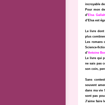
incroyable de
Pour mon der
d’
Elsa Galla
d’Elsa est éga
Le livre dont
plus combien d
Les romans q
Science-fict
d’
Antoine B
Le livre qui 
ne sais pas c
son coin, per
Sans contest
souvent amen
dans ma vie !
sont pas pour
J’aime faire 