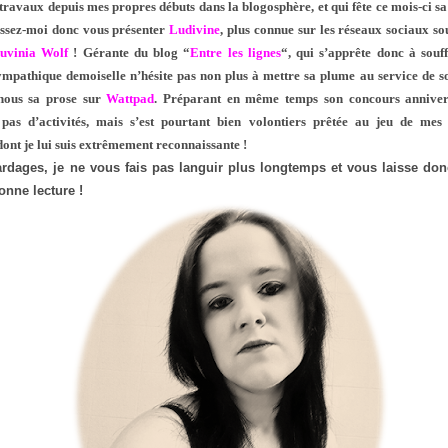
s travaux depuis mes propres débuts dans la blogosphère, et qui fête ce mois-ci 
issez-moi donc vous présenter
Ludivine
, plus connue sur les réseaux sociaux s
uvinia Wolf
! Gérante du blog “
Entre les lignes
“, qui s’apprête donc à souf
sympathique demoiselle n’hésite pas non plus à mettre sa plume au service de s
nous sa prose sur
Wattpad
. Préparant en même temps son concours anniversa
as d’activités, mais s’est pourtant bien volontiers prêtée au jeu de mes p
 dont je lui suis extrêmement reconnaissante !
rdages, je ne vous fais pas languir plus longtemps et vous laisse don
nne lecture !