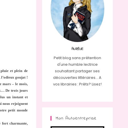
AURÉLIE
Petit blog sans prétention
d'une humble lectrice
souhaitant partager ses
pluie et plein de
découvertes littéraires... A
 l’odieux goujat !
vos librairies : Prêts? Lisez!
de mars – le mois,
ux… De trois jours
us un instant et
ui nous rejoignent
notre petit monde
Mon Autoentreprise
se fort charmante,