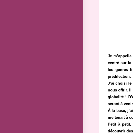
Je m’appell
centré sur la
les genres l
prédilection.
J’ai choisi l
nous offrir. 
globalité ! D
seront à veni
À la base, j’
me tenait à c
Petit à petit
découvrir des