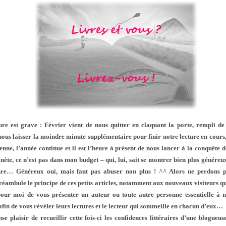
:
re est grave : Février vient de nous quitter en claquant la porte, rempli de 
 nous laisser la moindre minute supplémentaire pour finir notre lecture en cours,
enne, l’année continue et il est l’heure à présent de nous lancer à la conquête 
anète, ce n’est pas dans mon budget – qui, lui, sait se montrer bien plus génére
re… Généreux oui, mais faut pas abuser non plus ! ^^ Alors ne perdons pl
réambule le principe de ces petits articles, notamment aux nouveaux visiteurs q
t pour moi de vous présenter
un auteur ou toute autre personne essentielle à 
i afin de vous révéler leurs lectures et le lecteur qui sommeille en chacun d’eux…
se plaisir de recueillir cette fois-ci les confidences littéraires d’une blogueu