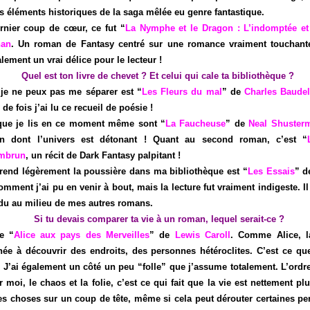
s éléments historiques de la saga mêlée eu genre fantastique.
nier coup de cœur, ce fut “
La Nymphe et le Dragon : L’indomptée et
han
. Un roman de Fantasy centré sur une romance vraiment touchant
lement un vrai délice pour le lecteur !
Quel est ton livre de chevet ? Et celui qui cale ta bibliothèque ?
 je ne peux pas me séparer est “
Les Fleurs du mal
” de
Charles Baudel
e fois j’ai lu ce recueil de poésie !
ue je lis en ce moment même sont “
La Faucheuse
” de
Neal Shuster
ion dont l’univers est détonant ! Quant au second roman, c’est “
ombrun
, un récit de Dark Fantasy palpitant !
prend légèrement la poussière dans ma bibliothèque est “
Les Essais
” 
omment j’ai pu en venir à bout, mais la lecture fut vraiment indigeste. Il
du au milieu de mes autres romans.
Si tu devais comparer ta vie à un roman, lequel serait-ce ?
e “
Alice aux pays des Merveilles
” de
Lewis Caroll
. Comme Alice, l
ée à découvrir des endroits, des personnes hétéroclites. C’est ce que
 J’ai également un côté un peu “folle” que j’assume totalement. L’ordre
 moi, le chaos et la folie, c’est ce qui fait que la vie est nettement plu
les choses sur un coup de tête, même si cela peut dérouter certaines p