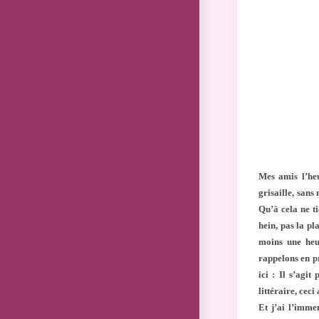
publication 
Mes amis l’heu
grisaille, sans
Qu’à cela ne ti
hein, pas la pl
moins une heu
rappelons en p
ici : Il s’agi
littéraire, cec
Et j’ai l’immen