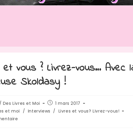
s et vous ? Livrez-vous… Avec l
euse Skoldasy !
rice
Publication
/ Des Livres et Moi
1 mars 2017
publiée :
res et moi
/
Interviews
/
Livres et vous? Livrez-vous!
res
entaire
: