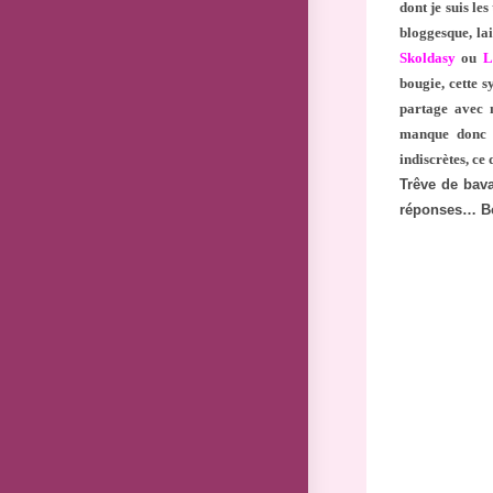
dont je suis le
bloggesque, la
Skoldasy
ou
L
bougie, cette 
partage avec 
manque donc p
indiscrètes, ce
Trêve de bava
réponses… Bo