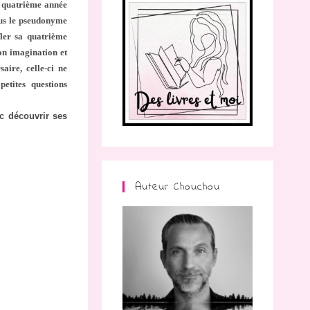
sa quatrième année
ous le pseudonyme
fler sa quatrième
on imagination et
ire, celle-ci ne
etites questions
c découvrir ses
Auteur Chouchou