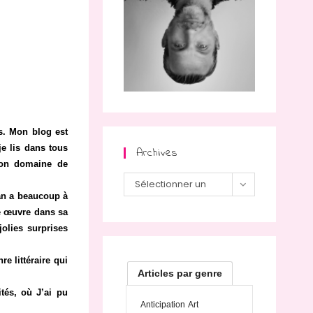
ns. Mon blog est
je lis dans tous
Archives
 mon domaine de
Archives
Sélectionner un
an a beaucoup à
mois
ne œuvre dans sa
jolies surprises
e littéraire qui
Articles par genre
tés, où J’ai pu
Anticipation
Art