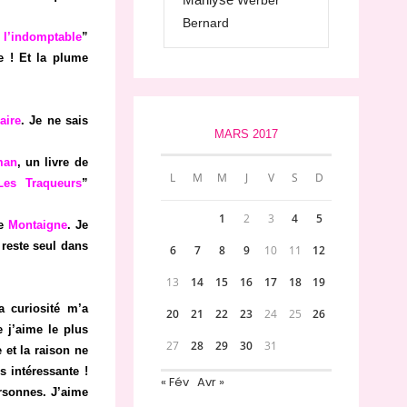
Werber
Bernard
 l’indomptable
”
e ! Et la plume
aire
. Je ne sais
MARS 2017
man
, un livre de
L
M
M
J
V
S
D
Les Traqueurs
”
1
2
3
4
5
de
Montaigne
. Je
 reste seul dans
6
7
8
9
10
11
12
13
14
15
16
17
18
19
a curiosité m’a
20
21
22
23
24
25
26
 j’aime le plus
27
28
29
30
31
 et la raison ne
s intéressante !
« Fév
Avr »
ersonnes. J’aime