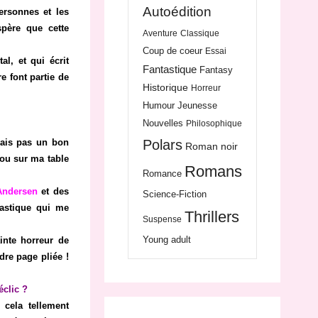
Autoédition
ersonnes et les
spère que cette
Aventure
Classique
Coup de coeur
Essai
l, et qui écrit
Fantastique
Fantasy
e font partie de
Historique
Horreur
Humour
Jeunesse
Nouvelles
Philosophique
Polars
vais pas un bon
Roman noir
 ou sur ma table
Romans
Romance
Andersen
et des
Science-Fiction
tastique qui me
Thrillers
Suspense
Young adult
inte horreur de
dre page pliée !
éclic ?
 cela tellement