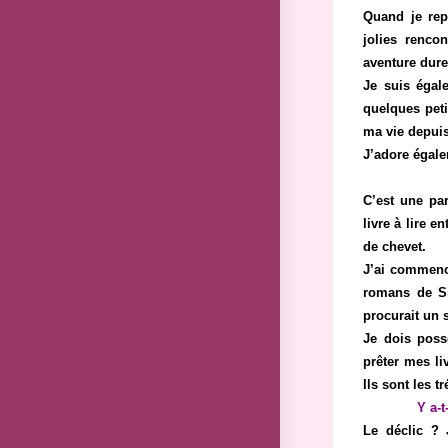
Quand je rep
jolies renco
aventure dur
Je suis égal
quelques peti
ma vie depuis
J’adore égale
C’est une par
livre à lire 
de chevet.
J’ai commencé
romans de Si
procurait un 
Je dois poss
prêter mes liv
Ils sont les t
Y a-t
Le déclic ? 