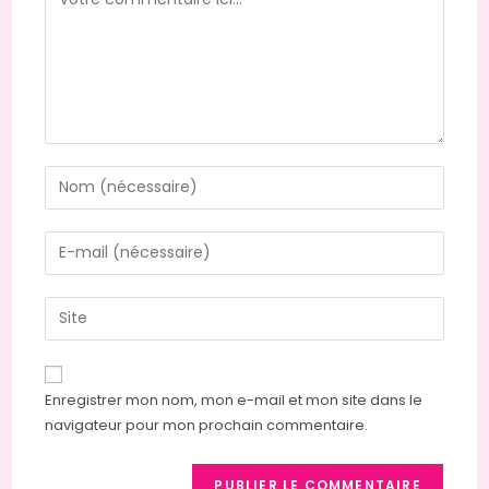
Enter
your
name
Enter
or
your
username
email
Saisir
to
address
l’URL
comment
to
de
comment
votre
Enregistrer mon nom, mon e-mail et mon site dans le
site
navigateur pour mon prochain commentaire.
(facultatif)