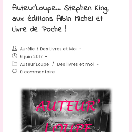
Auteur’Loupe… Stephen King,
aux éditions Albin Michel et
Livre de Poche !
Auteur/autrice
Aurélie / Des Livres et Moi
de
Publication
6 juin 2017
la
publiée :
Post
Auteur'Loupe
/
Des livres et moi
publication :
category:
Commentaires
0 commentaire
de
la
publication :