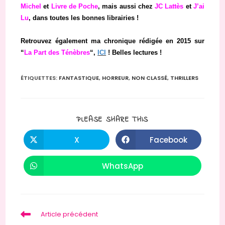
Michel
et
Livre de Poche
, mais aussi chez
JC Lattès
et
J’ai
Lu
, dans toutes les bonnes librairies !
Retrouvez également ma chronique rédigée en 2015 sur
“
La Part des Ténèbres
“,
ICI
! Belles lectures !
ÉTIQUETTES
:
FANTASTIQUE
,
HORREUR
,
NON CLASSÉ
,
THRILLERS
PARTAGER
PLEASE SHARE THIS
CE
CONTENU
X
Facebook
Ouvrir
Ouvrir
dans
dans
une
une
autre
autre
WhatsApp
Ouvrir
fenêtre
fenêtre
dans
une
autre
fenêtre
Read
Article précédent
more