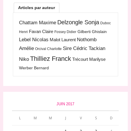
Articles par auteur
Delzongle Sonja
Chattam Maxime
Duboc
Favan Claire
Gilberti Ghislain
Henri
Fossey Didier
Lebel Nicolas
Nothomb
Malot Laurent
Amélie
Sire Cédric
Tackian
Orcival Charlotte
Thilliez Franck
Niko
Trécourt Marilyse
Werber Bernard
JUIN 2017
L
M
M
J
V
S
D