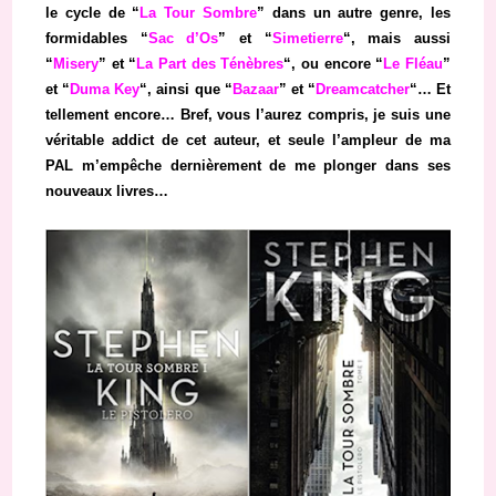
le cycle de “
La Tour Sombre
” dans un autre genre, les
formidables “
Sac d’Os
” et “
Simetierre
“, mais aussi
“
Misery
” et “
La Part des Ténèbres
“, ou encore “
Le Fléau
”
et “
Duma Key
“, ainsi que “
Bazaar
” et “
Dreamcatcher
“… Et
tellement encore… Bref, vous l’aurez compris, je suis une
véritable addict de cet auteur, et seule l’ampleur de ma
PAL m’empêche dernièrement de me plonger dans ses
nouveaux livres…