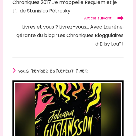
Chroniques 2017 Je m’appelle Requiem et je
articles
t’… de Stanislas Pétrosky
Article suivant
Livres et vous ? Livrez-vous… Avec Laurène,
gérante du blog “Les Chroniques Bloggulaires
d’Ellsy Lou” !
VOUS DEVRIEZ ÉGALEMENT AIMER