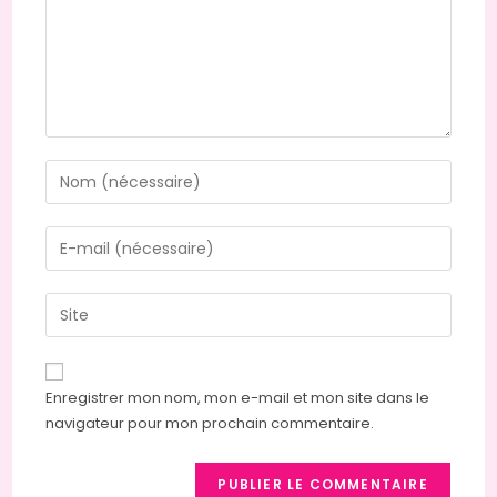
Enter
your
name
Enter
or
your
username
email
Saisir
to
address
l’URL
comment
to
de
comment
votre
Enregistrer mon nom, mon e-mail et mon site dans le
site
navigateur pour mon prochain commentaire.
(facultatif)