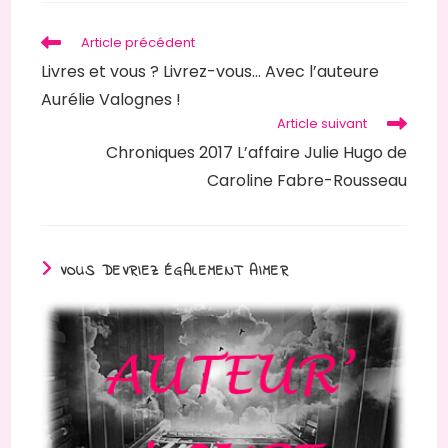
fenêtre
Read
Article précédent
more
Livres et vous ? Livrez-vous… Avec l’auteure
articles
Aurélie Valognes !
Article suivant
Chroniques 2017 L’affaire Julie Hugo de
Caroline Fabre-Rousseau
VOUS DEVRIEZ ÉGALEMENT AIMER