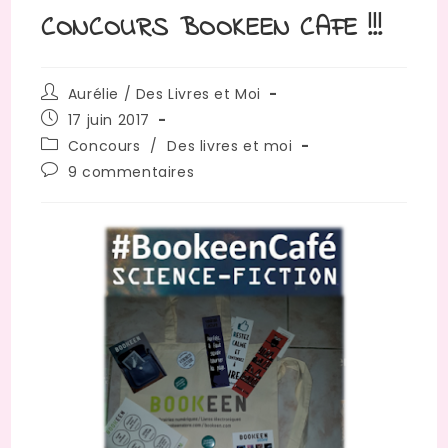
CONCOURS BOOKEEN CAFE !!!
Auteur/autrice
Aurélie / Des Livres et Moi
de
Publication
17 juin 2017
la
publiée :
Post
Concours
/
Des livres et moi
publication :
category:
Commentaires
9 commentaires
de
la
publication :