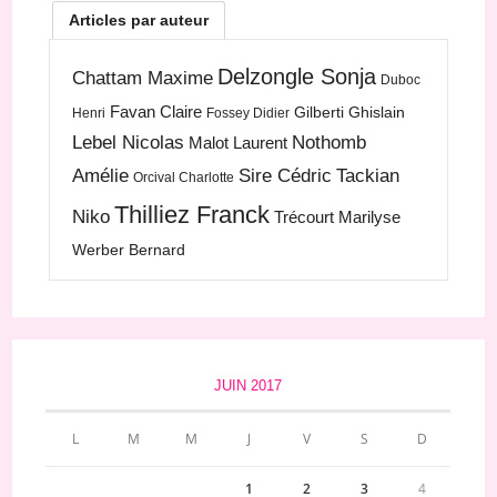
Articles par auteur
Delzongle Sonja
Chattam Maxime
Duboc
Favan Claire
Gilberti Ghislain
Henri
Fossey Didier
Lebel Nicolas
Nothomb
Malot Laurent
Amélie
Sire Cédric
Tackian
Orcival Charlotte
Thilliez Franck
Niko
Trécourt Marilyse
Werber Bernard
JUIN 2017
L
M
M
J
V
S
D
1
2
3
4