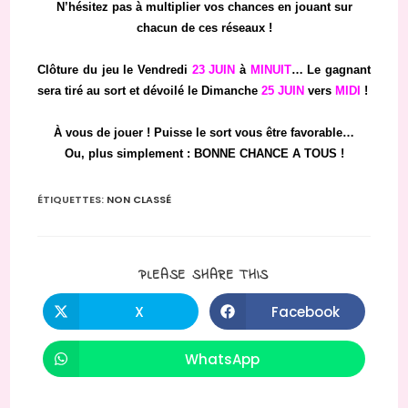
N’hésitez pas à multiplier vos chances en jouant sur
chacun de ces réseaux !
Clôture du jeu le Vendredi
23 JUIN
à
MINUIT
… Le gagnant
sera tiré au sort et dévoilé le Dimanche
25 JUIN
vers
MIDI
!
À vous de jouer ! Puisse le sort vous être favorable…
Ou, plus simplement : BONNE CHANCE A TOUS !
ÉTIQUETTES
:
NON CLASSÉ
PARTAGER
PLEASE SHARE THIS
CE
CONTENU
X
Facebook
Ouvrir
Ouvrir
dans
dans
une
une
autre
autre
WhatsApp
Ouvrir
fenêtre
fenêtre
dans
une
autre