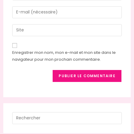
name
Enter
or
your
username
email
Saisir
to
address
l’URL
comment
to
de
comment
votre
Enregistrer mon nom, mon e-mail et mon site dans le
site
navigateur pour mon prochain commentaire.
(facultatif)
Press
Escap
to