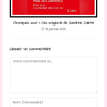
Chroniques 2021 \ Ces orages-là de Sandrine Collette
15 janvier 2021
Laisser un commentaire
Comment
Enter
your