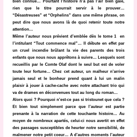
bien connue… Pourtant l’histoire n’a pas l’air bien gaie,
rien que le titre pourrait servir à le prouver…
“Désastreuses” et “Orphelins” dans une même phrase, on
peut dire que nous avons là de quoi retenir toute notre
attention…
Même l’auteur nous prévient d’emblée dès le tome 1 en
l’intitulant “Tout commence mal”… Il débute en effet par
un cruel incendie brûlant la vie des parents des trois
enfants que nous nous apprêtons à suivre… Lesquels sont
recueillis par le Comte Olaf dont le seul but est de voler
toute leur fortune… Chez cet auteur, un malheur n’arrive
jamais seul et le bonheur prend quant à lui un malin
plaisir à jouer à cache-cache avec notre attachant trio qui
va de drames en déconvenues tout au long du roman…
Alors quoi ? Pourquoi n’est-ce pas si tristounet que cela ?
Et bien tout simplement parce que l’auteur est partie
prenante à la narration de cette touchante histoire… Au
moyen de nombreux apartés, celui-ci nous avertit en effet
des passages susceptibles de heurter notre sensibilité, de
malmener notre petit coeur… A d’autres moments l’auteur