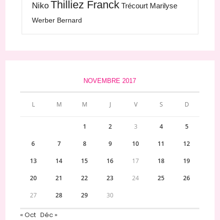
Thilliez Franck
Niko
Trécourt Marilyse
Werber Bernard
NOVEMBRE 2017
L
M
M
J
V
S
D
1
2
3
4
5
6
7
8
9
10
11
12
13
14
15
16
17
18
19
20
21
22
23
24
25
26
27
28
29
30
« Oct
Déc »