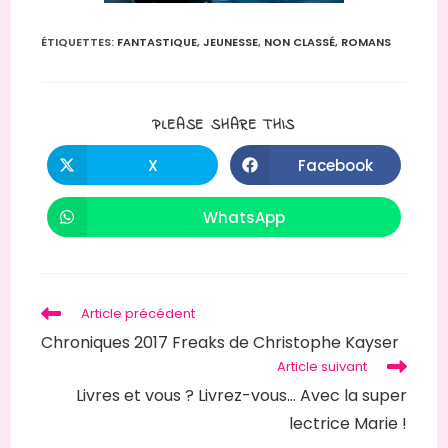
ÉTIQUETTES
:
FANTASTIQUE
,
JEUNESSE
,
NON CLASSÉ
,
ROMANS
PARTAGER
PLEASE SHARE THIS
CE
CONTENU
X
Facebook
Ouvrir
Ouvrir
dans
dans
une
une
autre
autre
WhatsApp
Ouvrir
fenêtre
fenêtre
dans
une
autre
fenêtre
Read
Article précédent
more
Chroniques 2017 Freaks de Christophe Kayser
articles
Article suivant
Livres et vous ? Livrez-vous… Avec la super
lectrice Marie !