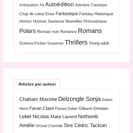
Autoédition
Anticipation
Art
Aventure
Classique
Fantastique
Historique
Coup de coeur
Fantasy
Essai
Humour
Jeunesse
Nouvelles
Horreur
Philosophique
Romans
Polars
Roman noir
Romance
Thrillers
Science-Fiction
Young adult
Suspense
Articles par auteur
Delzongle Sonja
Chattam Maxime
Duboc
Favan Claire
Gilberti Ghislain
Henri
Fossey Didier
Lebel Nicolas
Nothomb
Malot Laurent
Amélie
Sire Cédric
Tackian
Orcival Charlotte