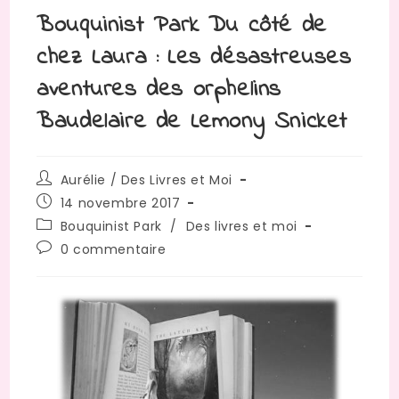
Bouquinist Park Du côté de
chez Laura : Les désastreuses
aventures des orphelins
Baudelaire de Lemony Snicket
Auteur/autrice
Aurélie / Des Livres et Moi
de
Publication
14 novembre 2017
la
publiée :
Post
Bouquinist Park
/
Des livres et moi
publication :
category:
Commentaires
0 commentaire
de
la
publication :