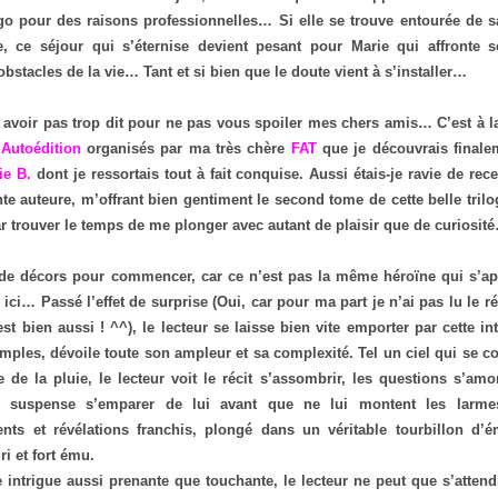
go pour des raisons professionnelles… Si elle se trouve entourée de s
e, ce séjour qui s’éternise devient pesant pour Marie qui affronte s
obstacles de la vie… Tant et si bien que le doute vient à s’installer…
 avoir pas trop dit pour ne pas vous spoiler mes chers amis… C’est à l
’Autoédition
organisés par ma très chère
FAT
que je découvrais finale
ie B.
dont je ressortais tout à fait conquise. Aussi étais-je ravie de rec
te auteure, m’offrant bien gentiment le second tome de cette belle trilo
par trouver le temps de me plonger avec autant de plaisir que de curiosit
e décors pour commencer, car ce n’est pas la même héroïne qui s’ap
 ici… Passé l’effet de surprise (Oui, car pour ma part je n’ai pas lu le 
est bien aussi ! ^^), le lecteur se laisse bien vite emporter par cette in
mples, dévoile toute son ampleur et sa complexité. Tel un ciel qui se 
ée de la pluie, le lecteur voit le récit s’assombrir, les questions s’amo
 le suspense s’emparer de lui avant que ne lui montent les larme
nts et révélations franchis, plongé dans un véritable tourbillon d’é
ri et fort ému.
e intrigue aussi prenante que touchante, le lecteur ne peut que s’attendri