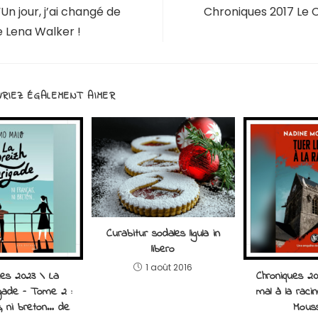
Un jour, j’ai changé de
Chroniques 2017 Le C
 Lena Walker !
RIEZ ÉGALEMENT AIMER
Curabitur sodales ligula in
libero
1 août 2016
ues 2023 \ La
Chroniques 20
gade – Tome 2 :
mal à la raci
s, ni breton… de
Mouss