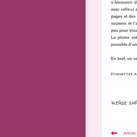
s’émouvoir du
avec celle-ci
pages et des 
soutenir et l
peu pour tro
La plume est
possible d’u
En bref, un s
ÉTIQUETTES
:
A
PLEASE SHA
Read
Articl