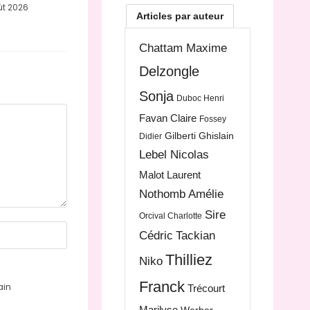
ût 2026
Articles par auteur
Chattam Maxime
Delzongle
Sonja
Duboc Henri
Favan Claire
Fossey
Gilberti Ghislain
Didier
Lebel Nicolas
Malot Laurent
Nothomb Amélie
Sire
Orcival Charlotte
Cédric
Tackian
Thilliez
Niko
Franck
ain
Trécourt
Marilyse