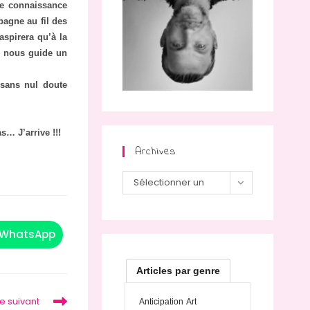
ite connaissance
pagne au fil des
aspirera qu’à la
on nous guide un
 sans nul doute
… J’arrive !!!
Archives
Archives
Sélectionner un
mois
WhatsApp
Ouvrir
dans
une
autre
Articles par genre
fenêtre
le suivant
Anticipation
Art