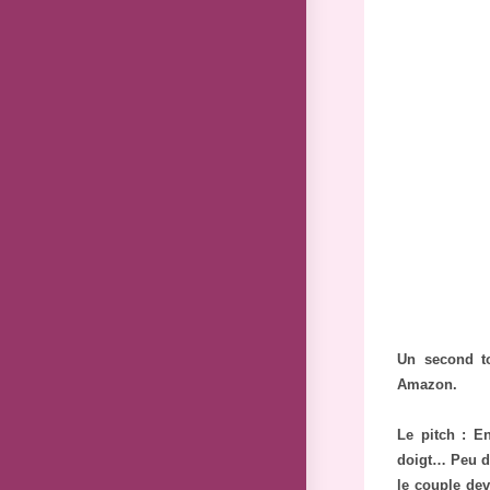
Un second t
Amazon.
Le pitch : E
doigt… Peu de
le couple dev