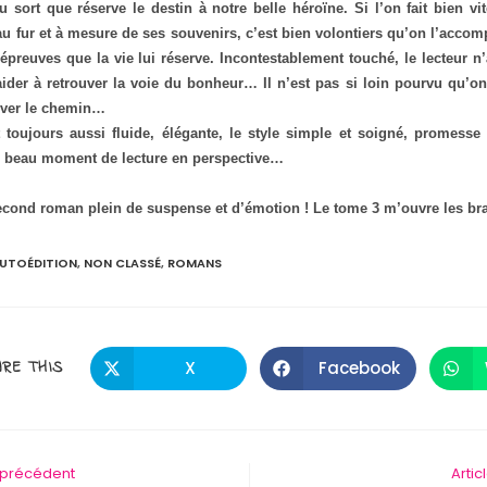
 sort que réserve le destin à notre belle héroïne. Si l’on fait bien v
 au fur et à mesure de ses souvenirs, c’est bien volontiers qu’on l’accom
épreuves que la vie lui réserve. Incontestablement touché, le lecteur n’
’aider à retrouver la voie du bonheur… Il n’est pas si loin pourvu qu’
uver le chemin…
 toujours aussi fluide, élégante, le style simple et soigné, promesse
n beau moment de lecture en perspective…
econd roman plein de suspense et d’émotion ! Le tome 3 m’ouvre les bras
UTOÉDITION
,
NON CLASSÉ
,
ROMANS
PARTAGER
RE THIS
X
Facebook
Ouvrir
Ouvrir
dans
dans
une
une
CE
autre
autre
fenêtre
fenêtre
CONTENU
e précédent
Artic