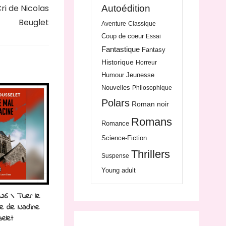
ri de Nicolas
Autoédition
Beuglet
Aventure
Classique
Coup de coeur
Essai
Fantastique
Fantasy
Historique
Horreur
Humour
Jeunesse
Nouvelles
Philosophique
Polars
Roman noir
Romans
Romance
Science-Fiction
Thrillers
Suspense
Young adult
26 \ Tuer le
ne de Nadine
elet