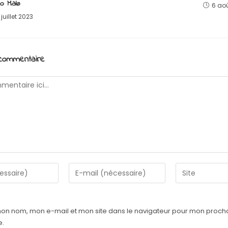
o Malø
6 ao
 juillet 2023
 commentaire
Enter
Saisir
your
l’URL
email
de
address
votre
mon nom, mon e-mail et mon site dans le navigateur pour mon proch
to
site
e.