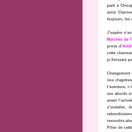
parti à Chica
amie Clariss
toujours, les 
J’espère n’en
Marchés de l
prose d’
Amél
cette charman
je finissais 
Changement d
nos chapitres
l’aventure, c’
ses abords si
avant l’arriv
s’installer,
rebondisseme
ressortira ahu
Pilier de cett