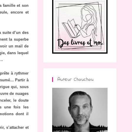
a famille et son
eule, encore et
a suite d’un des
ment la superbe
evoir un mail de
gie, dans lequel
é…
prête à rythmer
Auteur Chouchou
résumé… Partir à
trigue qui, sous
couvre de nuages
nceler, le doute
s une fois les
motions dont il
r, s’attacher et