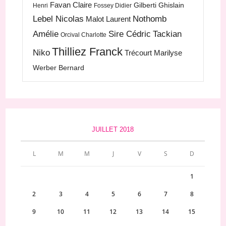
Favan Claire
Gilberti Ghislain
Henri
Fossey Didier
Lebel Nicolas
Nothomb
Malot Laurent
Amélie
Sire Cédric
Tackian
Orcival Charlotte
Thilliez Franck
Niko
Trécourt Marilyse
Werber Bernard
JUILLET 2018
L
M
M
J
V
S
D
1
2
3
4
5
6
7
8
9
10
11
12
13
14
15