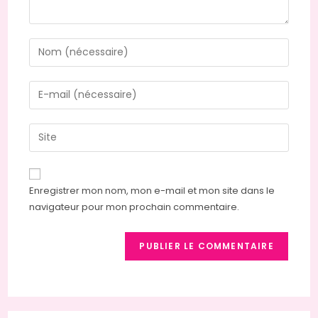
Enter
your
name
Enter
or
your
username
email
Saisir
to
address
l’URL
comment
to
de
comment
votre
Enregistrer mon nom, mon e-mail et mon site dans le
site
navigateur pour mon prochain commentaire.
(facultatif)