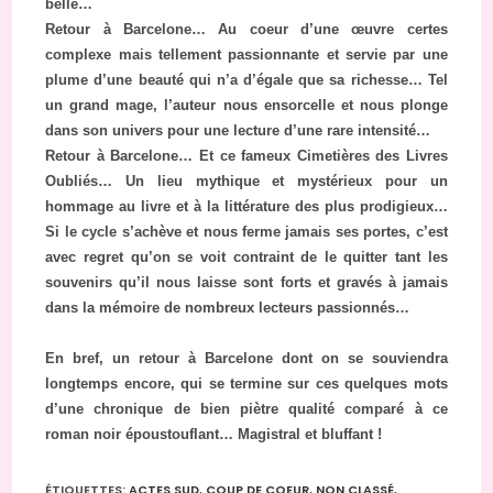
belle…
Retour à Barcelone… Au coeur d’une œuvre certes
complexe mais tellement passionnante et servie par une
plume d’une beauté qui n’a d’égale que sa richesse… Tel
un grand mage, l’auteur nous ensorcelle et nous plonge
dans son univers pour une lecture d’une rare intensité…
Retour à Barcelone… Et ce fameux Cimetières des Livres
Oubliés… Un lieu mythique et mystérieux pour un
hommage au livre et à la littérature des plus prodigieux…
Si le cycle s’achève et nous ferme jamais ses portes, c’est
avec regret qu’on se voit contraint de le quitter tant les
souvenirs qu’il nous laisse sont forts et gravés à jamais
dans la mémoire de nombreux lecteurs passionnés…
En bref, un retour à Barcelone dont on se souviendra
longtemps encore, qui se termine sur ces quelques mots
d’une chronique de bien piètre qualité comparé à ce
roman noir époustouflant… Magistral et bluffant !
ÉTIQUETTES
:
ACTES SUD
,
COUP DE COEUR
,
NON CLASSÉ
,