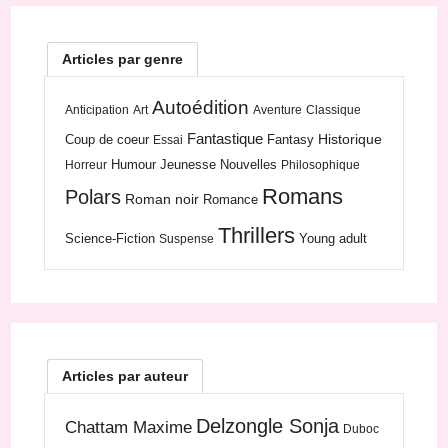
Articles par genre
Autoédition
Anticipation
Art
Aventure
Classique
Fantastique
Historique
Coup de coeur
Fantasy
Essai
Humour
Jeunesse
Nouvelles
Horreur
Philosophique
Romans
Polars
Roman noir
Romance
Thrillers
Science-Fiction
Young adult
Suspense
Articles par auteur
Delzongle Sonja
Chattam Maxime
Duboc