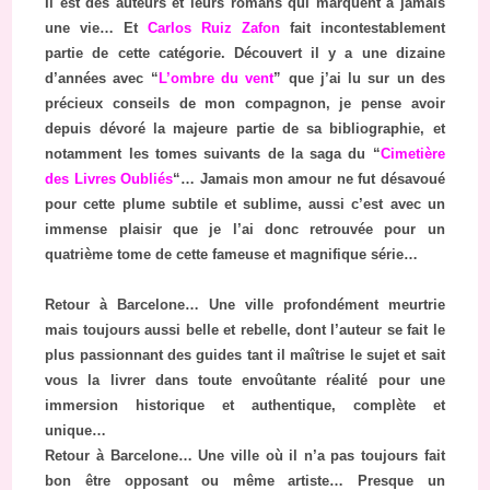
Il est des auteurs et leurs romans qui marquent à jamais
une vie… Et
Carlos Ruiz Zafon
fait incontestablement
partie de cette catégorie. Découvert il y a une dizaine
d’années avec “
L’ombre du vent
” que j’ai lu sur un des
précieux conseils de mon compagnon, je pense avoir
depuis dévoré la majeure partie de sa bibliographie, et
notamment les tomes suivants de la saga du “
Cimetière
des Livres Oubliés
“… Jamais mon amour ne fut désavoué
pour cette plume subtile et sublime, aussi c’est avec un
immense plaisir que je l’ai donc retrouvée pour un
quatrième tome de cette fameuse et magnifique série…
Retour à Barcelone… Une ville profondément meurtrie
mais toujours aussi belle et rebelle, dont l’auteur se fait le
plus passionnant des guides tant il maîtrise le sujet et sait
vous la livrer dans toute envoûtante réalité pour une
immersion historique et authentique, complète et
unique…
Retour à Barcelone… Une ville où il n’a pas toujours fait
bon être opposant ou même artiste… Presque un