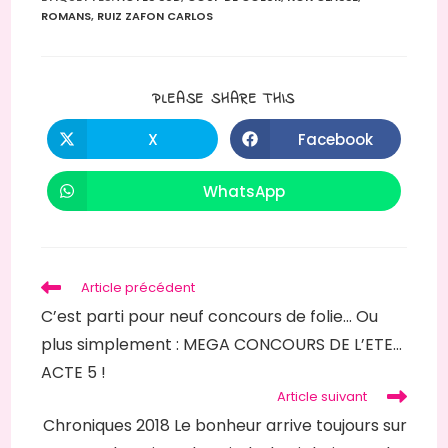
ROMANS
,
RUIZ ZAFON CARLOS
PARTAGER
PLEASE SHARE THIS
CE
CONTENU
X
Facebook
Ouvrir
Ouvrir
dans
dans
une
une
autre
autre
WhatsApp
Ouvrir
fenêtre
fenêtre
dans
une
autre
fenêtre
Read
Article précédent
more
C’est parti pour neuf concours de folie… Ou
articles
plus simplement : MEGA CONCOURS DE L’ETE…
ACTE 5 !
Article suivant
Chroniques 2018 Le bonheur arrive toujours sur