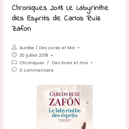
Chroniques 2018 Le Labyrinthe
des Esprits de Carlos Ruiz
Zafon
Auteur/autrice
Aurélie / Des Livres et Moi
de
Publication
30 juillet 2018
la
publiée :
Post
Chroniques
/
Des livres et moi
publication :
category:
Commentaires
0 commentaire
de
la
publication :