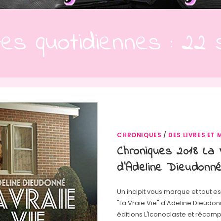
ves quotidiennes : 22
CHRONIQUES
/
DES LIVRES ET 
Chroniques 2018 La 
d’Adeline Dieudonn
Un incipit vous marque et tout e
"La Vraie Vie" d'Adeline Dieudon
éditions L'Iconoclaste et récom