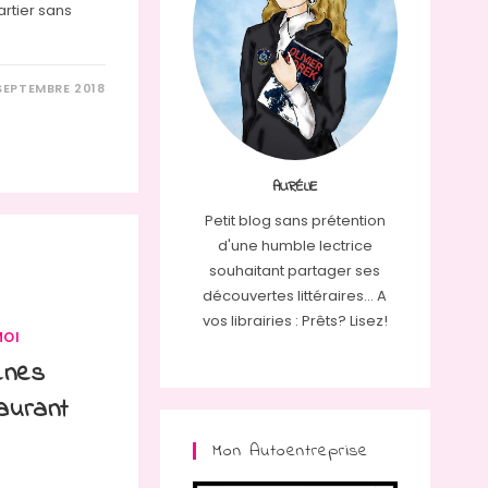
artier sans
SEPTEMBRE 2018
AURÉLIE
Petit blog sans prétention
d'une humble lectrice
souhaitant partager ses
découvertes littéraires... A
vos librairies : Prêts? Lisez!
MOI
enes
aurant
Mon Autoentreprise