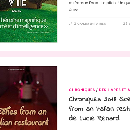
du Roman Fnac. Le pitch : Un qu
âme…
2 COMMENTAIRES
22 
CHRONIQUES
/
DES LIVRES ET 
Chroniques 2018 Sc
from an Italian rest
de Lucie Renard