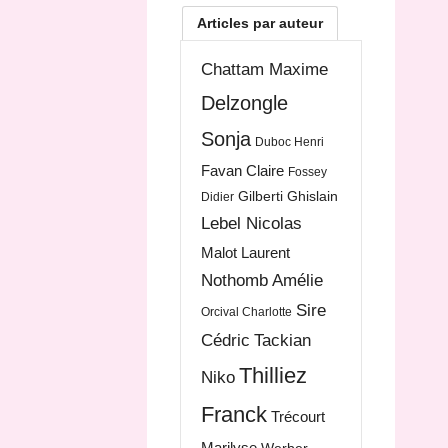
Articles par auteur
Chattam Maxime
Delzongle
Sonja
Duboc Henri
Favan Claire
Fossey
Gilberti Ghislain
Didier
Lebel Nicolas
Malot Laurent
Nothomb Amélie
Sire
Orcival Charlotte
Cédric
Tackian
Thilliez
Niko
Franck
Trécourt
Marilyse