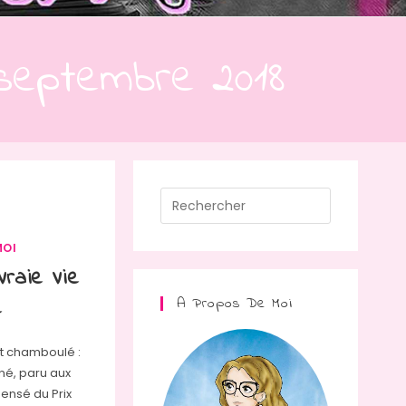
 septembre 2018
Press
Escape
to
MOI
close
Vraie Vie
the
é
A Propos De Moi
search
panel.
st chamboulé :
né, paru aux
pensé du Prix