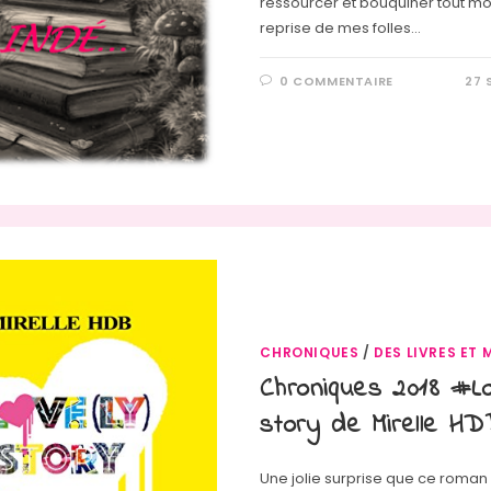
ressourcer et bouquiner tout mo
reprise de mes folles…
0 COMMENTAIRE
27 
CHRONIQUES
/
DES LIVRES ET 
Chroniques 2018 #Lo
story de Mirelle H
Une jolie surprise que ce roman 