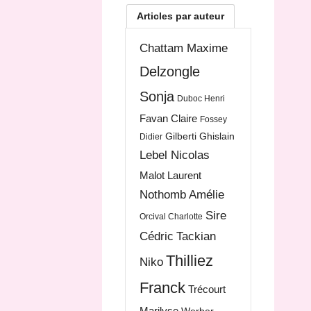
Articles par auteur
Chattam Maxime
Delzongle
Sonja
Duboc Henri
Favan Claire
Fossey
Gilberti Ghislain
Didier
Lebel Nicolas
Malot Laurent
Nothomb Amélie
Sire
Orcival Charlotte
Cédric
Tackian
Thilliez
Niko
Franck
Trécourt
Marilyse