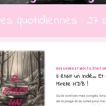
ves quotidiennes : 27
DES LIVRES ET MOI
/
IL ÉTAIT U
Il était un Indé… Et 
Mirelle HDB !
Qu'ils sont loin mes congés, lors
de la plage et du soleil pour m