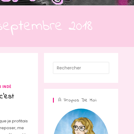
 septembre 2018
Press
Escape
to
N INDÉ
close
c’est
the
A Propos De Moi
search
panel.
que je profitais
e reposer, me