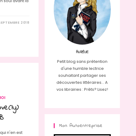
n soûl avant la
SEPTEMBRE 2018
AURÉLIE
Petit blog sans prétention
d'une humble lectrice
souhaitant partager ses
découvertes littéraires... A
vos librairies : Prêts? Lisez!
MOI
ve(ly)
DB
Mon Autoentreprise
qui n'en est