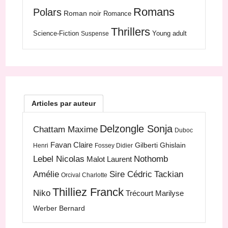
Romans
Polars
Roman noir
Romance
Thrillers
Science-Fiction
Young adult
Suspense
Articles par auteur
Delzongle Sonja
Chattam Maxime
Duboc
Favan Claire
Gilberti Ghislain
Henri
Fossey Didier
Lebel Nicolas
Nothomb
Malot Laurent
Amélie
Sire Cédric
Tackian
Orcival Charlotte
Thilliez Franck
Niko
Trécourt Marilyse
Werber Bernard