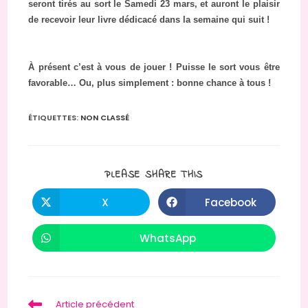
seront tirés au sort le Samedi 23 mars, et auront le plaisir
de recevoir leur livre dédicacé dans la semaine qui suit !
À présent c’est à vous de jouer ! Puisse le sort vous être
favorable… Ou, plus simplement : bonne chance à tous !
ÉTIQUETTES
:
NON CLASSÉ
PARTAGER
PLEASE SHARE THIS
CE
CONTENU
X
Facebook
Ouvrir
Ouvrir
dans
dans
une
une
autre
autre
WhatsApp
Ouvrir
fenêtre
fenêtre
dans
une
autre
fenêtre
Read
Article précédent