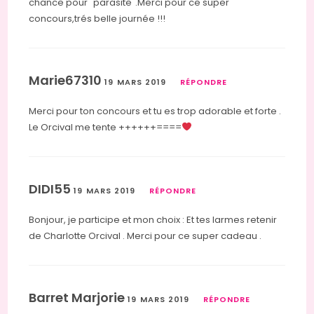
chance pour "parasite".Merci pour ce super
concours,trés belle journée !!!
Marie67310
19 MARS 2019
RÉPONDRE
Merci pour ton concours et tu es trop adorable et forte .
Le Orcival me tente ++++++====
DIDI55
19 MARS 2019
RÉPONDRE
Bonjour, je participe et mon choix : Et tes larmes retenir
de Charlotte Orcival . Merci pour ce super cadeau .
Barret Marjorie
19 MARS 2019
RÉPONDRE