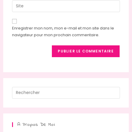
email
Saisir
to
address
l’URL
comment
to
de
comment
votre
Enregistrer mon nom, mon e-mail et mon site dans le
site
navigateur pour mon prochain commentaire.
(facultatif)
Press
Escap
to
close
the
A Propos De Moi
searc