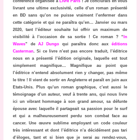
conférence organisée à
Livre Paris
! Je conclurais en vous
livrant une ultime exclusivité, celle d’un roman présenté
en BD sans qu’on ne puisse vraiment l’enfermer dans
cette catégorie et qui ne paraîtra qu’en… Janvier ou mars
2020, tant l’éditeur souhaite lui offrir un maximum de
visibilité à l’occasion de sa sortie ! Ce roman ? “
In
Waves
” de
AJ Dungo
qui paraîtra donc aux
éditions
Casterman
. Si ce livre n’est pas encore traduit, l’éditrice
nous en a présenté l’édition originale, laquelle est tout
simplement magnifique… Magnifique au point que
l’éditrice n’entend absolument rien y changer, pas même
le titre ! Il vient de sortir en Angleterre et paraît en juin aux
Etats-Unis. Plus qu’un roman graphique, c’est aussi le
témoignage d’un auteur, veuf à trente ans, qui nous livre
ici un vibrant hommage à son grand amour, sa défunte
épouse avec laquelle il partageait sa passion pour le surf
et qui a malheureusement perdu son combat face au
cancer. Une œuvre sublime employant un code couleur
très intéressant et dont l’éditrice n’a décidément pas tari
d’éloges, tant et si bien que je serai au rendez-vous,