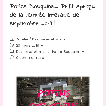
Potins Bouquins… Petit aperçu
de la rentrée littéraire de
septembre 2019 !
Auteur/autrice
Aurélie / Des Livres et Moi
de
Publication
20 mars 2019
la
publiée :
Post
Des livres et moi
/
Potins Bouquins
publication :
category:
Commentaires
0 commentaire
de
la
publication :