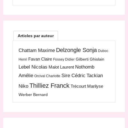
Articles par auteur
Delzongle Sonja
Chattam Maxime
Duboc
Favan Claire
Gilberti Ghislain
Henri
Fossey Didier
Lebel Nicolas
Nothomb
Malot Laurent
Amélie
Sire Cédric
Tackian
Orcival Charlotte
Thilliez Franck
Niko
Trécourt Marilyse
Werber Bernard