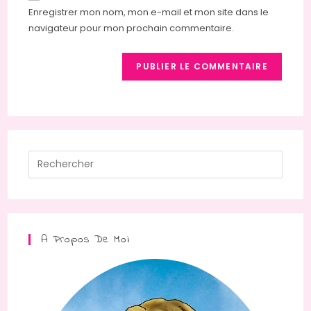
votre
Enregistrer mon nom, mon e-mail et mon site dans le
site
navigateur pour mon prochain commentaire.
(facultatif)
Press
Escap
to
close
the
A Propos De Moi
searc
panel.