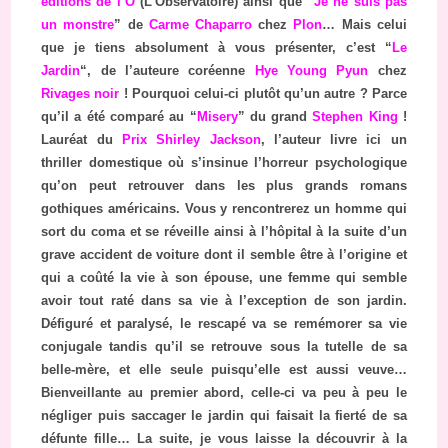
éditions de l’O
(L’Observatoire) ainsi que “
Je ne suis pas
un monstre
” de
Carme Chaparro
chez
Plon
… Mais celui
que je tiens absolument à vous présenter, c’est “
Le
Jardin
“, de l’auteure coréenne
Hye Young Pyun
chez
Rivages noir
! Pourquoi celui-ci plutôt qu’un autre ? Parce
qu’il a été comparé au “
Misery
” du grand
Stephen King
!
Lauréat du
Prix Shirley Jackson
, l’auteur livre ici un
thriller domestique où s’insinue l’horreur psychologique
qu’on peut retrouver dans les plus grands romans
gothiques américains. Vous y rencontrerez un homme qui
sort du coma et se réveille ainsi à l’hôpital à la suite d’un
grave accident de voiture dont il semble être à l’origine et
qui a coûté la vie à son épouse, une femme qui semble
avoir tout raté dans sa vie à l’exception de son jardin.
Défiguré et paralysé, le rescapé va se remémorer sa vie
conjugale tandis qu’il se retrouve sous la tutelle de sa
belle-mère, et elle seule puisqu’elle est aussi veuve…
Bienveillante au premier abord, celle-ci va peu à peu le
négliger puis saccager le jardin qui faisait la fierté de sa
défunte fille… La suite, je vous laisse la découvrir à la