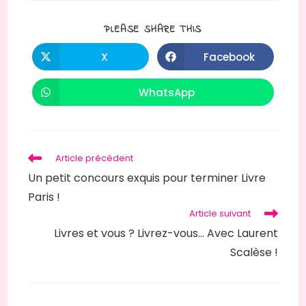
PARTAGER
PLEASE SHARE THIS
CE
CONTENU
X
Facebook
Ouvrir
Ouvrir
dans
dans
une
une
autre
autre
WhatsApp
Ouvrir
fenêtre
fenêtre
dans
une
autre
fenêtre
Read
Article précédent
more
Un petit concours exquis pour terminer Livre
articles
Paris !
Article suivant
Livres et vous ? Livrez-vous… Avec Laurent
Scalèse !