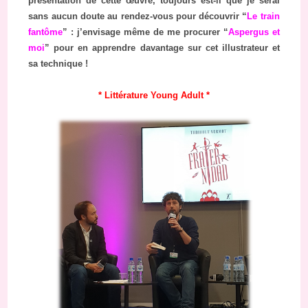
présentation de cette œuvre, toujours est-il que je serai
sans aucun doute au rendez-vous pour découvrir “
Le train
fantôme
” : j’envisage même de me procurer “
Aspergus et
moi
” pour en apprendre davantage sur cet illustrateur et
sa technique !
* Littérature Young Adult *