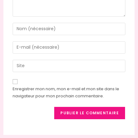
Enter
your
name
Enter
or
your
username
email
Saisir
to
address
l’URL
comment
to
de
comment
votre
Enregistrer mon nom, mon e-mail et mon site dans le
site
navigateur pour mon prochain commentaire.
(facultatif)