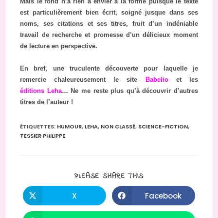
Mais le fond n’a rien à envier à la forme puisque le texte
est particulièrement bien écrit, soigné jusque dans ses
noms, ses citations et ses titres, fruit d’un indéniable
travail de recherche et promesse d’un délicieux moment
de lecture en perspective.
En bref, une truculente découverte pour laquelle je
remercie chaleureusement le site
Babelio
et les
éditions Leha
… Ne me reste plus qu’à découvrir d’autres
titres de l’auteur !
ÉTIQUETTES
:
HUMOUR
,
LEHA
,
NON CLASSÉ
,
SCIENCE-FICTION
,
TESSIER PHILIPPE
PARTAGER
PLEASE SHARE THIS
CE
CONTENU
X
Facebook
Ouvrir
Ouvrir
dans
dans
une
une