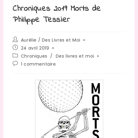
Chroniques 2019 Morts de
Philippe Tessier
Auteur/autrice
Aurélie / Des Livres et Moi
de
Publication
24 avril 2019
la
publiée :
Post
Chroniques
/
Des livres et moi
publication :
category:
Commentaires
1 commentaire
de
la
publication :