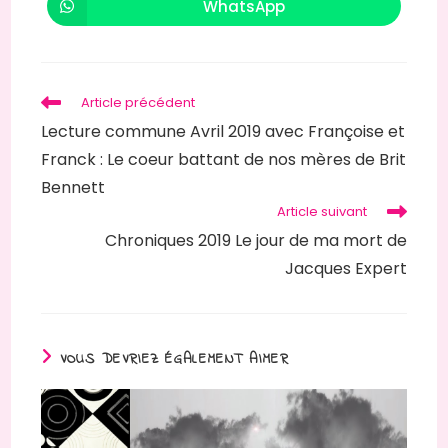
autre
autre
WhatsApp
Ouvrir
fenêtre
fenêtre
dans
une
autre
fenêtre
Read
Article précédent
more
Lecture commune Avril 2019 avec Françoise et
articles
Franck : Le coeur battant de nos mères de Brit
Bennett
Article suivant
Chroniques 2019 Le jour de ma mort de
Jacques Expert
VOUS DEVRIEZ ÉGALEMENT AIMER