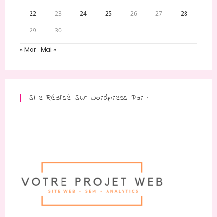
22
23
24
25
26
27
28
29
30
« Mar
Mai »
Site Réalisé Sur Wordpress Par :