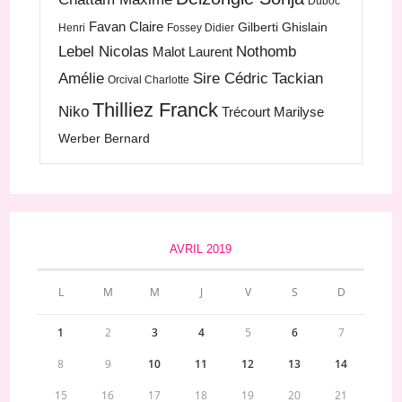
Duboc
Favan Claire
Gilberti Ghislain
Henri
Fossey Didier
Lebel Nicolas
Nothomb
Malot Laurent
Amélie
Sire Cédric
Tackian
Orcival Charlotte
Thilliez Franck
Niko
Trécourt Marilyse
Werber Bernard
AVRIL 2019
L
M
M
J
V
S
D
1
2
3
4
5
6
7
8
9
10
11
12
13
14
15
16
17
18
19
20
21