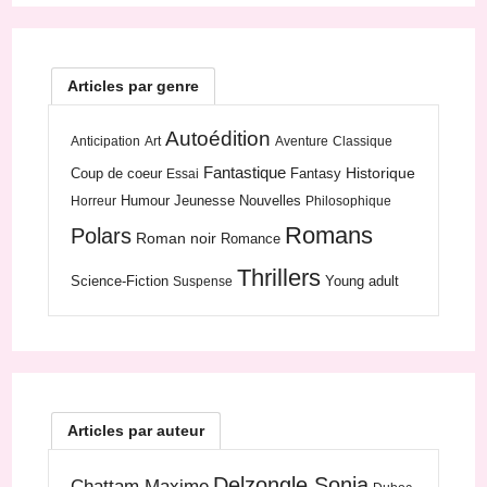
Articles par genre
Autoédition
Anticipation
Art
Aventure
Classique
Fantastique
Historique
Coup de coeur
Fantasy
Essai
Humour
Jeunesse
Nouvelles
Horreur
Philosophique
Romans
Polars
Roman noir
Romance
Thrillers
Science-Fiction
Young adult
Suspense
Articles par auteur
Delzongle Sonja
Chattam Maxime