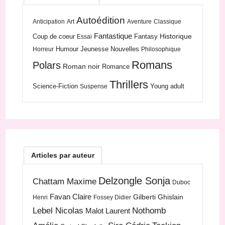
Autoédition
Anticipation
Art
Aventure
Classique
Fantastique
Historique
Coup de coeur
Fantasy
Essai
Humour
Jeunesse
Nouvelles
Horreur
Philosophique
Romans
Polars
Roman noir
Romance
Thrillers
Science-Fiction
Young adult
Suspense
Articles par auteur
Delzongle Sonja
Chattam Maxime
Duboc
Favan Claire
Gilberti Ghislain
Henri
Fossey Didier
Lebel Nicolas
Nothomb
Malot Laurent