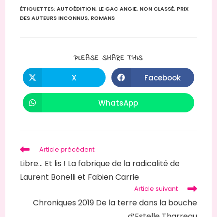
ÉTIQUETTES
:
AUTOÉDITION
,
LE GAC ANGIE
,
NON CLASSÉ
,
PRIX
DES AUTEURS INCONNUS
,
ROMANS
PARTAGER
PLEASE SHARE THIS
CE
CONTENU
X
Facebook
Ouvrir
Ouvrir
dans
dans
une
une
autre
autre
WhatsApp
Ouvrir
fenêtre
fenêtre
dans
une
autre
fenêtre
Read
Article précédent
more
Libre… Et lis ! La fabrique de la radicalité de
articles
Laurent Bonelli et Fabien Carrie
Article suivant
Chroniques 2019 De la terre dans la bouche
d’Estelle Tharreau