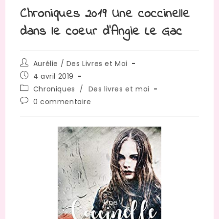
Chroniques 2019 Une coccinelle
dans le coeur d’Angie Le Gac
Auteur/autrice
Aurélie / Des Livres et Moi
de
Publication
4 avril 2019
la
publiée :
Post
Chroniques
/
Des livres et moi
publication :
category:
Commentaires
0 commentaire
de
la
publication :