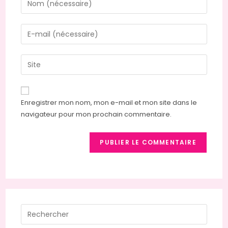
your
name
Enter
or
your
username
email
Saisir
to
address
l’URL
comment
to
de
comment
votre
Enregistrer mon nom, mon e-mail et mon site dans le
site
navigateur pour mon prochain commentaire.
(facultatif)
Press
Escap