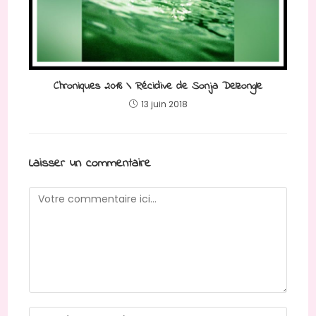
Chroniques 2018 \ Récidive de Sonja Delzongle
13 juin 2018
Laisser un commentaire
Comment
Enter