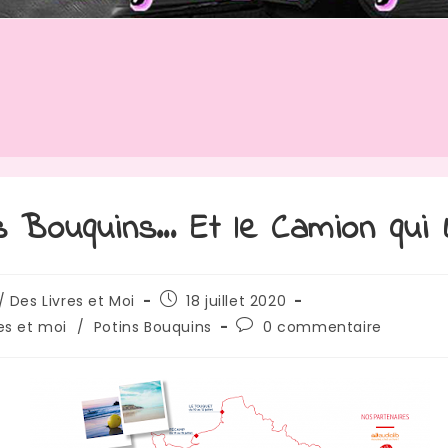
s Bouquins… Et le Camion qui L
rice
Publication
/ Des Livres et Moi
18 juillet 2020
publiée :
Commentaires
res et moi
/
Potins Bouquins
0 commentaire
de
:
la
publication :