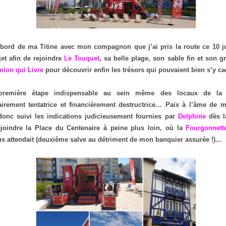
 bord de ma Titine avec mon compagnon que j’ai pris la route ce 10 ju
jet afin de rejoindre
Le Touquet
, sa belle plage, son sable fin et son g
ion qui Livre
pour découvrir enfin les trésors qui pouvaient bien s’y 
première étape indispensable au sein même des locaux de l
rairement tentatrice et financièrement destructrice… Paix à l’âme de m
onc suivi les indications judicieusement fournies par
Delphine
dès l
ejoindre la Place du Centenaire à peine plus loin, où la
Fourgonnett
s attendait (deuxième salve au détriment de mon banquier assurée !)…