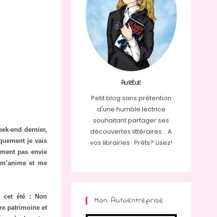
AURÉLIE
Petit blog sans prétention
d'une humble lectrice
souhaitant partager ses
eek-end dernier,
découvertes littéraires... A
quement je vais
vos librairies : Prêts? Lisez!
aiment pas envie
ui m’anime et me
s cet été : Non
Mon Autoentreprise
re patrimoine et