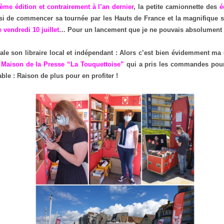
ième édition et contrairement à l’an dernier
, la petite camionnette des
é
i de commencer sa tournée par les Hauts de France et la magnifique st
 vendredi 10 juillet
… Pour un lancement que je ne pouvais absolument
le son libraire local et indépendant : Alors c’est bien évidemment ma
a Maison de la Presse “La Touquettoise”
qui a pris les commandes pour
ble : Raison de plus pour en profiter !