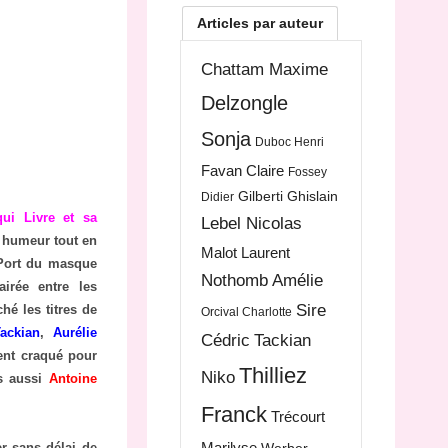
Articles par auteur
Chattam Maxime
Delzongle
Sonja
Duboc Henri
Favan Claire
Fossey
Gilberti Ghislain
Didier
ui Livre et sa
Lebel Nicolas
e humeur tout en
Malot Laurent
 Port du masque
Nothomb Amélie
airée entre les
Sire
é les titres de
Orcival Charlotte
ackian
,
Aurélie
Cédric
Tackian
nt craqué pour
Thilliez
Niko
s aussi
Antoine
Franck
Trécourt
Marilyse
r sans délai de