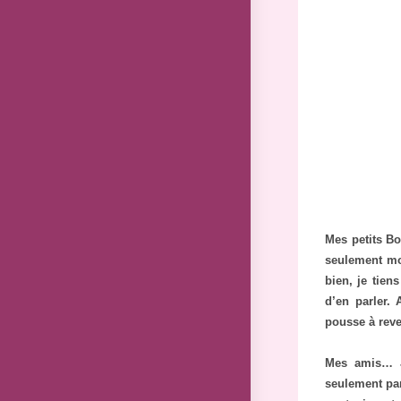
Mes petits Bo
seulement mo
bien, je tien
d’en parler. 
pousse à reven
Mes amis… Je
seulement par