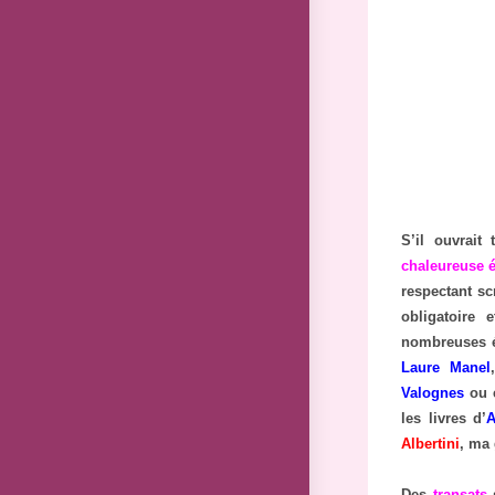
S’il ouvrait
chaleureuse 
respectant sc
obligatoire 
nombreuses é
Laure Manel
Valognes
ou 
les livres d’
A
Albertini
, ma 
Des
transats
s