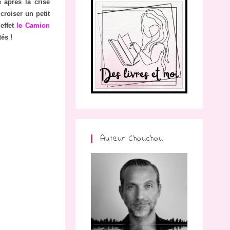
é après la crise
croiser un petit
effet
le Camion
tés !
Auteur Chouchou