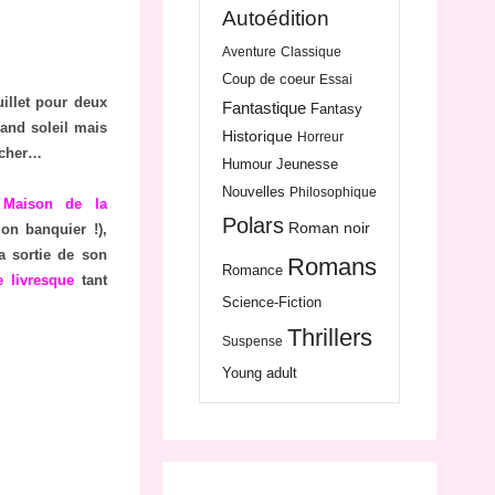
Autoédition
Aventure
Classique
Coup de coeur
Essai
illet pour deux
Fantastique
Fantasy
rand soleil mais
Historique
Horreur
cacher…
Humour
Jeunesse
Nouvelles
Philosophique
a
Maison de la
Polars
Roman noir
on banquier !),
a sortie de son
Romans
Romance
e livresque
tant
Science-Fiction
Thrillers
Suspense
Young adult