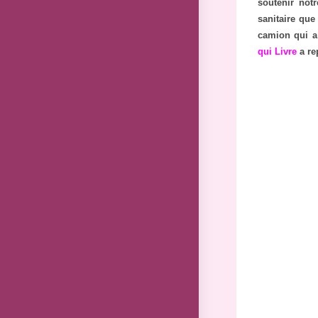
soutenir notr
sanitaire que
camion qui a
qui Livre
a re