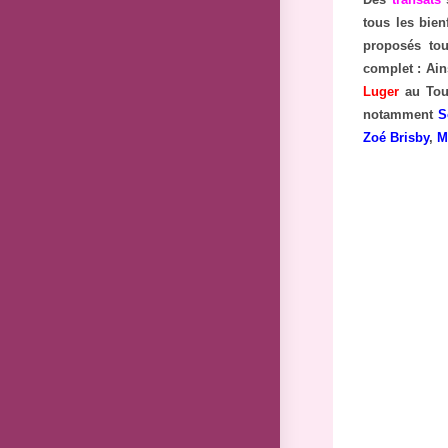
tous les bie
proposés tou
complet : Ain
Luger
au Touq
notamment
S
Zoé Brisby
,
M