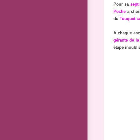
Pour sa
sept
Poche
a chois
du
Touquet ce
A chaque esca
gérante de l
étape inoublia