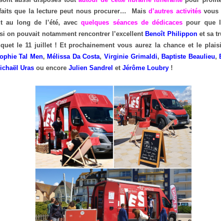
nfaits que la lecture peut nous procurer… Mais
d’autres activités
vous 
t au long de l’été, avec
quelques séances de dédicaces
pour que l
si on pouvait notamment rencontrer l’excellent
Benoît Philippon
et sa t
uet le 11 juillet ! Et prochainement vous aurez la chance et le plaisi
ophie Tal Men
,
Mélissa Da Costa
,
Virginie Grimaldi
,
Baptiste Beaulieu
,
ichaël Uras
ou encore
Julien Sandrel
et
Jérôme Loubry
!