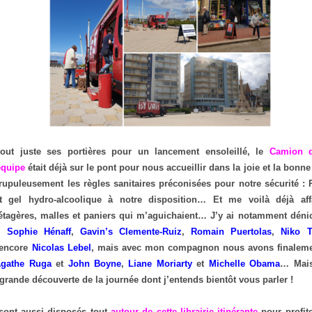
 tout juste ses portières pour un lancement ensoleillé, le
Camion q
équipe
était déjà sur le pont pour nous accueillir dans la joie et la bonn
rupuleusement les règles sanitaires préconisées pour notre sécurité :
et gel hydro-alcoolique à notre disposition… Et me voilà déjà aff
tagères, malles et paniers qui m’aguichaient… J’y ai notamment dénich
,
Sophie Hénaff
,
Gavin’s Clemente-Ruiz
,
Romain Puertolas
,
Niko T
encore
Nicolas Lebel
, mais avec mon compagnon nous avons finaleme
gathe Ruga
et
John Boyne
,
Liane Moriarty
et
Michelle Obama
… Mai
grande découverte de la journée dont j’entends bientôt vous parler !
ont aussi disposés tout
autour de cette librairie itinérante
pour profite