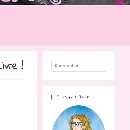
ivre !
Press
Escape
to
close
the
A Propos De Moi
search
panel.