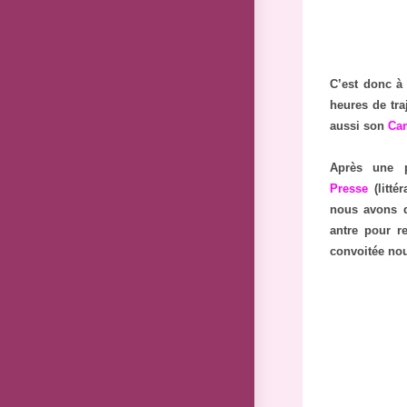
C’est donc à
heures de tra
aussi son
Cam
Après une 
Presse
(litté
nous avons d
antre pour r
convoitée nou