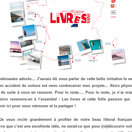
okinautes adorés… J’aurais dû vous parler de cette belle initiative le w
n accident de voiture est venu contrecarrer mes projets… Alors physi
s de suite à vous en rassurer. Pour le reste…. Pour le reste, je n’ai vr
Alors revenons-en à l’essentiel : Les livres et cette folle passion q
ir ici pour vous retrouver et la partager !
 vous incite grandement à profiter de notre beau littoral françai
ce que c’est une excellente idée, ne serait-ce que pour (re)découvrir not