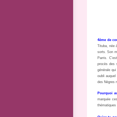
4ème de cou
Tituba, née 
sorts. Son m
Parris. C’es
procès des s
générale qui 
oubli auquel
des Nègres m
Pourquoi av
marquée ces
thématiques 