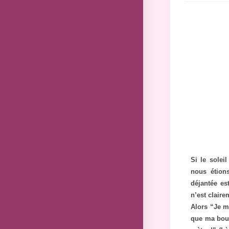
Si le solei
nous étion
déjantée es
n’est clair
Alors “Je m
que ma bout