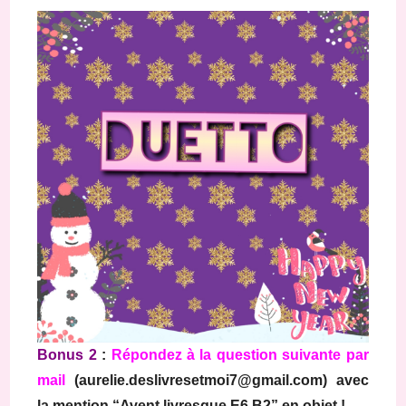
Bonus 2
:
Répondez à la question suivante par
mail
(aurelie.deslivresetmoi7@gmail.com) avec
la mention “Avent livresque E6 B2” en objet !