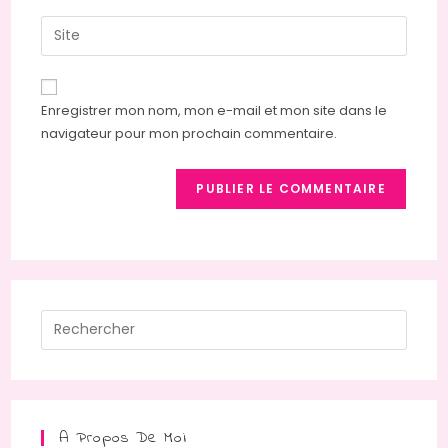
username
email
Saisir
to
address
l’URL
comment
to
de
comment
votre
Enregistrer mon nom, mon e-mail et mon site dans le
site
navigateur pour mon prochain commentaire.
(facultatif)
Press
Escap
to
close
the
A Propos De Moi
searc