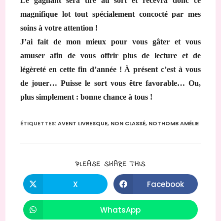
Le gagnant sera tiré au sort et recevra donc ce
magnifique lot tout spécialement concocté par mes
soins à votre attention
!
J’ai fait de mon mieux pour vous gâter et vous
amuser afin de vous offrir plus de lecture et de
légèreté en cette fin d’année ! À
présent c’est à vous
de jouer… Puisse le sort vous être favorable… Ou,
plus simplement : bonne chance à tous !
ÉTIQUETTES
:
AVENT LIVRESQUE
,
NON CLASSÉ
,
NOTHOMB AMÉLIE
PARTAGER
PLEASE SHARE THIS
CE
CONTENU
X
Facebook
Ouvrir
Ouvrir
dans
dans
une
une
autre
autre
WhatsApp
Ouvrir
fenêtre
fenêtre
dans