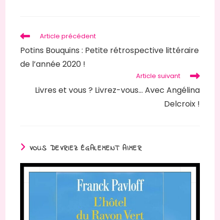
une
autre
fenêtre
Read
Article précédent
more
Potins Bouquins : Petite rétrospective littéraire
articles
de l’année 2020 !
Article suivant
Livres et vous ? Livrez-vous… Avec Angélina
Delcroix !
VOUS DEVRIEZ ÉGALEMENT AIMER