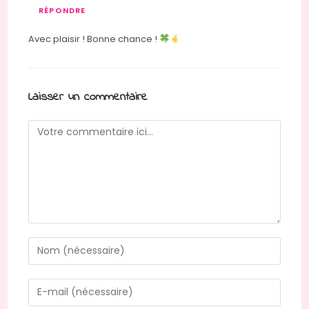
RÉPONDRE
Avec plaisir ! Bonne chance !
Laisser un commentaire
Comment
Enter
your
name
Enter
or
your