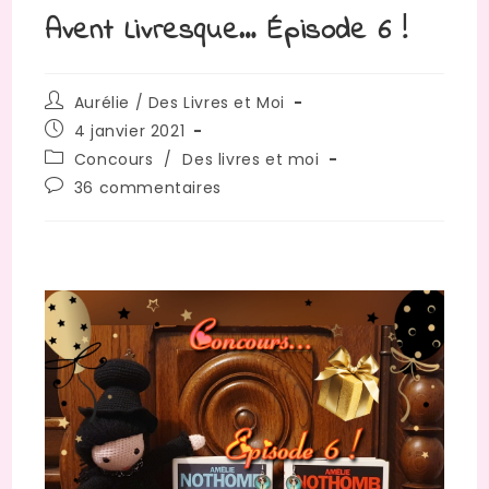
Avent Livresque… Épisode 6 !
Auteur/autrice
Aurélie / Des Livres et Moi
de
Publication
4 janvier 2021
la
publiée :
Post
Concours
/
Des livres et moi
publication :
category:
Commentaires
36 commentaires
de
la
publication :