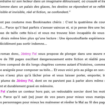
ntraîne ici son lecteur dans un imaginaire éblouissant, où cruauté et tr
Comme dans un palais des glaces, les destins se répondent et se reflèt
ible et invisible, réel et fiction, se confondent.”
est pas coutume mes Bookinautes chéris : C’est la quatrième de couv
ci… Parce qu’il faut parfois s’avouer vaincue et, si je pense être une lec
pas de taille cette fois-ci et vous me trouvez bien incapable de vou
 dirais même bien plus qu’une lecture : Une époustouflante expérience l
décidément pas sortir indemne…
 roman donc,
Jérémy Fel
vous propose de plonger dans une œuvre m
e de 700 pages oscillant dangereusement entre fiction et réalité po
 livre composé de dix longs chapitres comme autant d’histoires, comme 
ne araignée pour composer sa toile… Et vous voici pris au piège en son 
us n’avez plus qu’à lâcher prise et vous laisser porter, emporter, t
le plume de
Jérémy Fel
, dont on ne parvient pas à parler alors même 
t et durablement gravé en mémoire.
 Fel
s’avère un conteur hors pair, un redoutable sorcier dont les mo
r. Parce qu’il sait (se) jouer de vos peurs pour mieux vous manip
s personnages pour mieux les malmener et révéler le Mal au fil des page