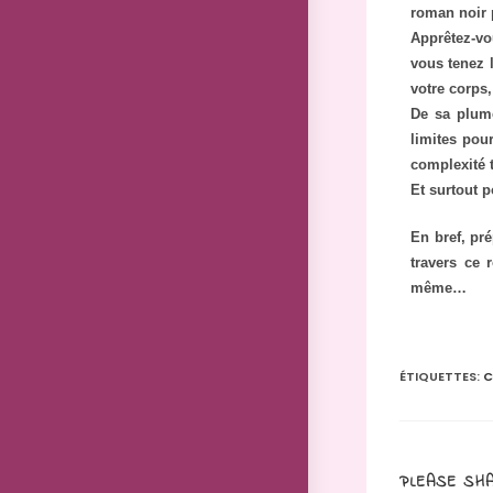
roman noir 
Apprêtez-vo
vous tenez 
votre corps,
De sa plume
limites pou
complexité 
Et surtout p
En bref, pré
travers ce 
même…
ÉTIQUETTES
:
C
PLEASE SHA