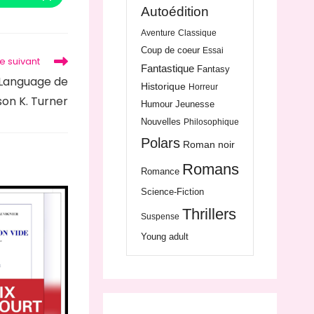
Autoédition
Aventure
Classique
Coup de coeur
Essai
le suivant
Fantastique
Fantasy
 Language de
Historique
Horreur
ison K. Turner
Humour
Jeunesse
Nouvelles
Philosophique
Polars
Roman noir
Romans
Romance
Science-Fiction
Thrillers
Suspense
Young adult