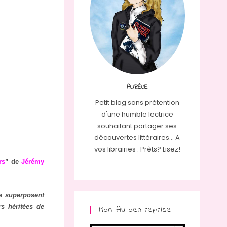
AURÉLIE
Petit blog sans prétention
d'une humble lectrice
souhaitant partager ses
découvertes littéraires... A
vos librairies : Prêts? Lisez!
rs
” de
Jérémy
e superposent
rs héritées de
Mon Autoentreprise