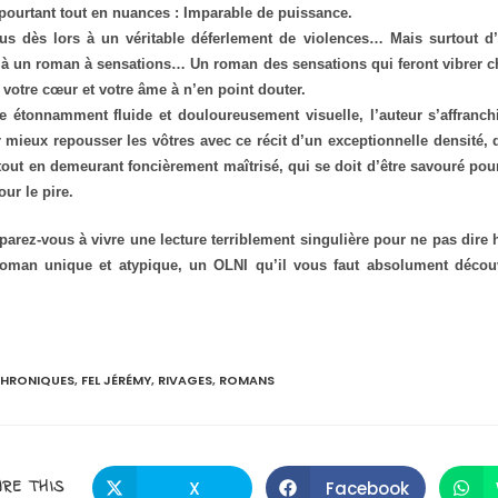
pourtant tout en nuances : Imparable de puissance.
us dès lors à un véritable déferlement de violences… Mais surtout d
là un roman à sensations… Un roman des sensations qui feront vibrer c
 votre cœur et votre âme à n’en point douter.
 étonnamment fluide et douloureusement visuelle, l’auteur s’affranchi
r mieux repousser les vôtres avec ce récit d’un exceptionnelle densité, 
tout en demeurant foncièrement maîtrisé, qui se doit d’être savouré pou
our le pire.
parez-vous à vivre une lecture terriblement singulière pour ne pas dire 
roman unique et atypique, un OLNI qu’il vous faut absolument découv
HRONIQUES
,
FEL JÉRÉMY
,
RIVAGES
,
ROMANS
RE THIS
X
Facebook