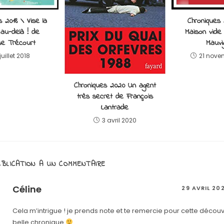
s 2018 \ Vise la
Chroniques
 au-delà ! de
Maison vide
se Trécourt
Mauvi
juillet 2018
21 nove
Chroniques 2020 Un agent
très secret de François
Lantrade
3 avril 2020
BLICATION A UN COMMENTAIRE
Céline
29 AVRIL 20
Cela m’intrigue ! je prends note et te remercie pour cette décou
belle chronique