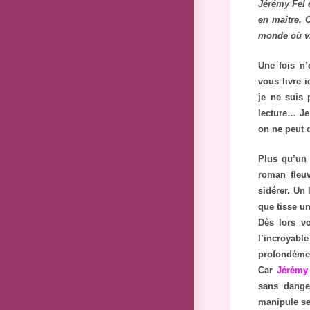
Jérémy Fel e
en maître. 
monde où vis
Une fois n’
vous livre i
je ne suis 
lecture… Je
on ne peut 
Plus qu’un
roman fleuv
sidérer. Un
que tisse u
Dès lors vo
l’incroyab
profondémen
Car
Jérémy
sans dange
manipule se