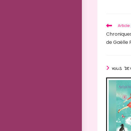
Articl
Chronique
de Gaëlle P
VOUS DEV