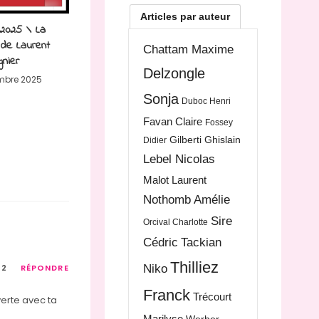
Articles par auteur
 2025 \ La
 de Laurent
Chattam Maxime
gnier
Delzongle
mbre 2025
Sonja
Duboc Henri
Favan Claire
Fossey
Gilberti Ghislain
Didier
Lebel Nicolas
Malot Laurent
Nothomb Amélie
Sire
Orcival Charlotte
Cédric
Tackian
Thilliez
22
RÉPONDRE
Niko
Franck
Trécourt
verte avec ta
Marilyse