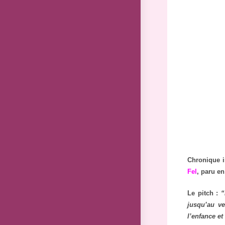
Chronique 
Fel
, paru e
Le pitch :
“
jusqu’au ve
l’enfance et