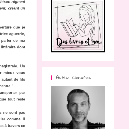
ahison règnent
ent, créant un
erture que je
trice aguerrie,
s parler de ma
ittéraire dont
agistrale. Un
ur mieux vous
Auteur Chouchou
autant de fils
centre !
ransporter par
que tout reste
ts ne sont pas
uler comme il
s à travers ce