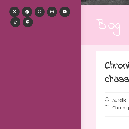
Blog
Chron
chass
Aurélie 
Chroni