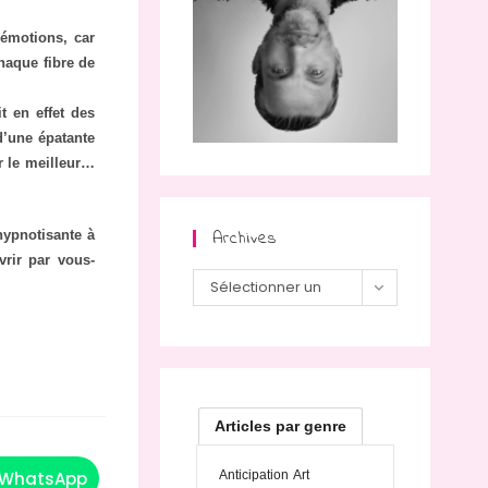
’émotions, car
haque fibre de
t en effet des
d’une épatante
r le meilleur…
Archives
hypnotisante à
rir par vous-
Sélectionner un
mois
Articles par genre
WhatsApp
Anticipation
Art