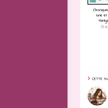
Chronique
lune et
Marily
4 
CETTE PU