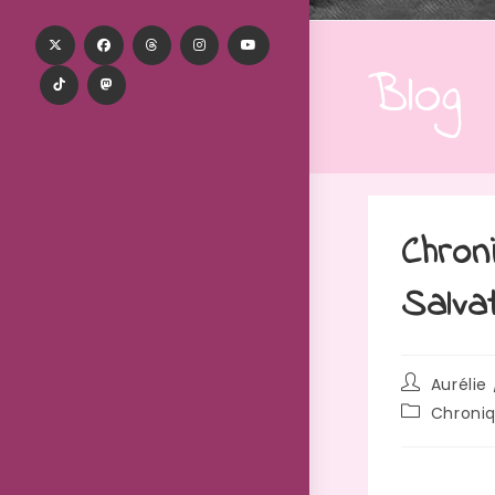
Blog
Chron
Salva
Aurélie 
Chroni