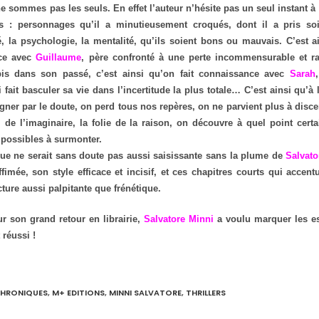
e sommes pas les seuls. En effet l’auteur n’hésite pas un seul instant 
 : personnages qu’il a minutieusement croqués, dont il a pris soin
é, la psychologie, la mentalité, qu’ils soient bons ou mauvais. C’est ai
ce avec
Guillaume
, père confronté à une perte incommensurable et ra
is dans son passé, c’est ainsi qu’on fait connaissance avec
Sarah
 fait basculer sa vie dans l’incertitude la plus totale… C’est ainsi qu’à
gner par le doute, on perd tous nos repères, on ne parvient plus à disce
el de l’imaginaire, la folie de la raison, on découvre à quel point cert
mpossibles à surmonter.
igue ne serait sans doute pas aussi saisissante sans la plume de
Salvato
fimée, son style efficace et incisif, et ces chapitres courts qui accent
ture aussi palpitante que frénétique.
ur son grand retour en librairie,
Salvatore Minni
a voulu marquer les es
 réussi !
HRONIQUES
,
M+ EDITIONS
,
MINNI SALVATORE
,
THRILLERS