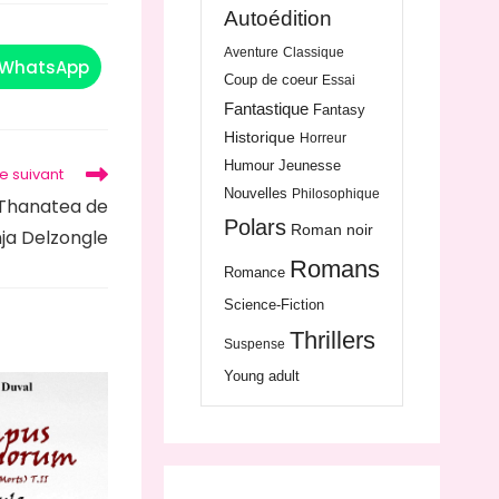
Autoédition
Aventure
Classique
WhatsApp
Coup de coeur
Essai
Fantastique
Fantasy
Historique
Horreur
Humour
Jeunesse
le suivant
Nouvelles
Philosophique
 Thanatea de
Polars
Roman noir
ja Delzongle
Romans
Romance
Science-Fiction
Thrillers
Suspense
Young adult