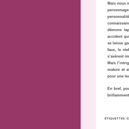
Mais nous n
personnages
personnalit
connaissan
démons tap
accident qui
se laisse ga
faux, le ré
s’avèrent i
Mais l’intr
mature et af
pour une lec
En bref, po
brillamment
ÉTIQUETTES
:
C