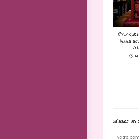
Chroniques
lieues so
Jul
14
Laisser un