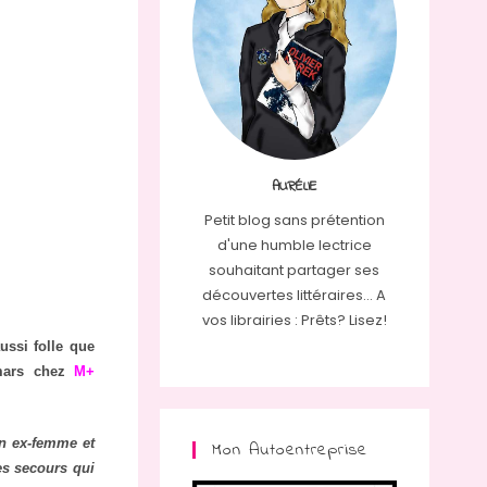
AURÉLIE
Petit blog sans prétention
d'une humble lectrice
souhaitant partager ses
découvertes littéraires... A
vos librairies : Prêts? Lisez!
ussi folle que
mars chez
M+
on ex-femme et
Mon Autoentreprise
les secours qui