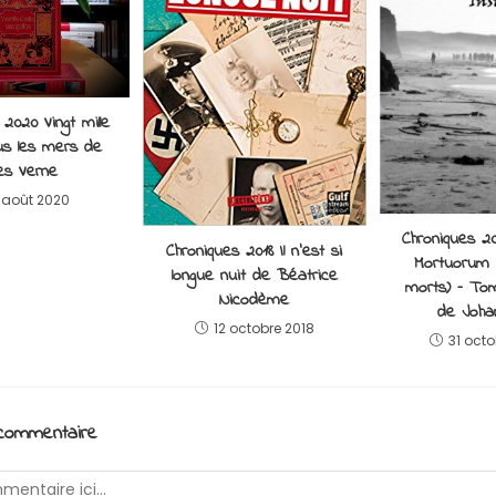
 2020 Vingt mille
us les mers de
es Verne
 août 2020
Chroniques 
Chroniques 2018 Il n’est si
Mortuorum 
longue nuit de Béatrice
morts) – Tom
Nicodème
de Joha
12 octobre 2018
31 oct
 commentaire