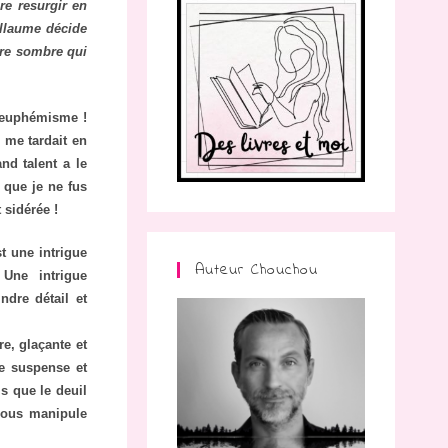
ire resurgir en
illaume décide
oire sombre qui
’euphémisme !
l me tardait en
nd talent a le
 que je ne fus
 sidérée !
t une intrigue
Auteur Chouchou
 Une intrigue
ndre détail et
e, glaçante et
de suspense et
s que le deuil
 nous manipule