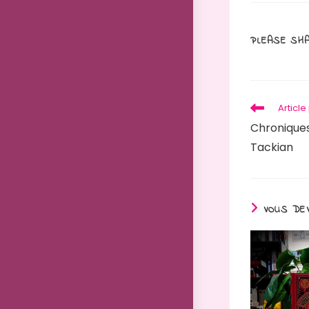
PLEASE SHA
Articl
Chroniques 
Tackian
VOUS DEV