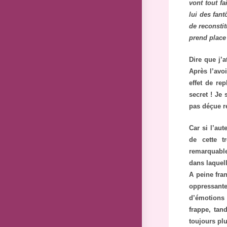
vont tout fa
lui des fan
de reconstit
prend place
Dire que j’
Après l’avo
effet de re
secret ! Je 
pas déçue r
Car si l’aut
de cette t
remarquable
dans laquell
A peine fra
oppressante
d’émotions 
frappe, tan
toujours plu