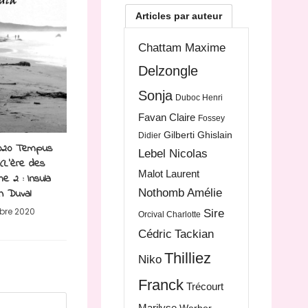
Articles par auteur
Chattam Maxime
Delzongle
Sonja
Duboc Henri
Favan Claire
Fossey
Gilberti Ghislain
Didier
2020 Tempus
Lebel Nicolas
(L’ère des
Malot Laurent
e 2 : Insula
n Duval
Nothomb Amélie
obre 2020
Sire
Orcival Charlotte
Cédric
Tackian
Thilliez
Niko
Franck
Trécourt
Marilyse