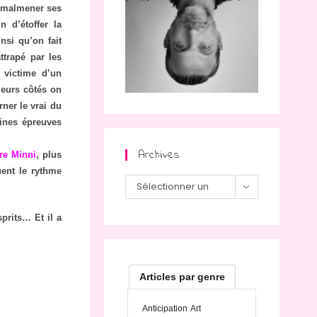
à malmener ses
 d’étoffer la
nsi qu’on fait
ttrapé par les
, victime d’un
 leurs côtés on
rner le vrai du
aines épreuves
Archives
re Minni
, plus
uent le rythme
Sélectionner un
mois
prits… Et il a
Articles par genre
Anticipation
Art