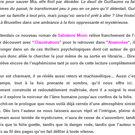
ire pour sauver Mia, elle finit par décéder. Le deuil de Guillaume va fa
tômes du passé, le transformant peu à peu en ce père qu’il détestait. Gu
uer sa famille à tout prix, mais jusqu’où sera-t-il prêt à aller ? Une hist
 à Bruxelles dans une ambiance à la fois oppressante et mystérieuse.
attendais ce nouveau roman de
Salvatore Minni
relève franchement de l
ir découvert avec “
Claustrations
” pour le retrouver dans “
Anamnèse
“, i
plonger dans un de ces thrillers psychologiques dont cet auteur de gra
suis donc allée le chercher le jour même de sa sortie en librairie… Dire
elève encore de l’euphémisme tant je sors de cette lecture complètement
eur est charmant, il se révèle aussi retors et machiavélique… Aussi c’es
rempe, tout à la fois prenante et sombre, qu’il nous offre ici.
ment construite et redoutablement maîtrisée, dont il a soigné le moi
e il explore la noirceur de l’âme humaine jusqu’aux confins de la folie.
nchit-on le prologue que nous voilà déjà cernés d’une atmosphère sinistr
. Dès lors l’auteur ne nous laissera aucun répit et l’intrigue, pleine 
mais aussi teintée de mysticisme, n’aura de cesse de s’assombrir, tandi
dis que la folie guette, tandis que le danger rode, tandis que l’auteur
s au fil des pages qu’on fait défiler à toute vitesse.