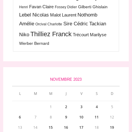
Favan Claire
Gilberti Ghislain
Henri
Fossey Didier
Lebel Nicolas
Nothomb
Malot Laurent
Amélie
Sire Cédric
Tackian
Orcival Charlotte
Thilliez Franck
Niko
Trécourt Marilyse
Werber Bernard
NOVEMBRE 2023
L
M
M
J
V
S
D
1
2
3
4
5
6
7
8
9
10
11
12
13
14
15
16
17
18
19