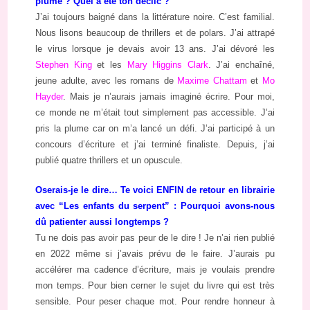
plume ? Quel a été ton déclic ?
J’ai toujours baigné dans la littérature noire. C’est familial.
Nous lisons beaucoup de thrillers et de polars. J’ai attrapé
le virus lorsque je devais avoir 13 ans. J’ai dévoré les
Stephen King
et les
Mary Higgins Clark
. J’ai enchaîné,
jeune adulte, avec les romans de
Maxime Chattam
et
Mo
Hayder
. Mais je n’aurais jamais imaginé écrire. Pour moi,
ce monde ne m’était tout simplement pas accessible. J’ai
pris la plume car on m’a lancé un défi. J’ai participé à un
concours d’écriture et j’ai terminé finaliste. Depuis, j’ai
publié quatre thrillers et un opuscule.
Oserais-je le dire… Te voici ENFIN de retour en librairie
avec “Les enfants du serpent” : Pourquoi avons-nous
dû patienter aussi longtemps ?
Tu ne dois pas avoir pas peur de le dire ! Je n’ai rien publié
en 2022 même si j’avais prévu de le faire. J’aurais pu
accélérer ma cadence d’écriture, mais je voulais prendre
mon temps. Pour bien cerner le sujet du livre qui est très
sensible. Pour peser chaque mot. Pour rendre honneur à