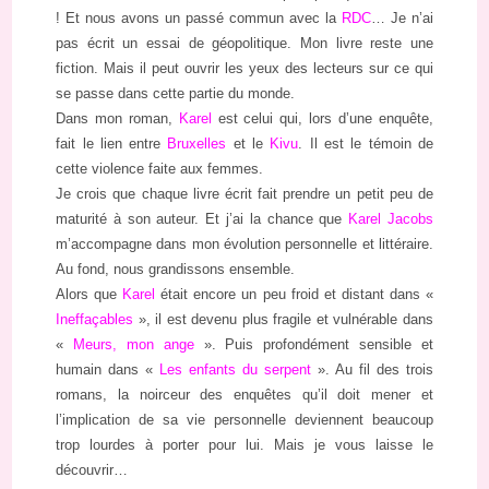
! Et nous avons un passé commun avec la
RDC
… Je n’ai
pas écrit un essai de géopolitique. Mon livre reste une
fiction. Mais il peut ouvrir les yeux des lecteurs sur ce qui
se passe dans cette partie du monde.
Dans mon roman,
Karel
est celui qui, lors d’une enquête,
fait le lien entre
Bruxelles
et le
Kivu
. Il est le témoin de
cette violence faite aux femmes.
Je crois que chaque livre écrit fait prendre un petit peu de
maturité à son auteur. Et j’ai la chance que
Karel Jacobs
m’accompagne dans mon évolution personnelle et littéraire.
Au fond, nous grandissons ensemble.
Alors que
Karel
était encore un peu froid et distant dans «
Ineffaçables
», il est devenu plus fragile et vulnérable dans
«
Meurs, mon ange
». Puis profondément sensible et
humain dans «
Les enfants du serpent
». Au fil des trois
romans, la noirceur des enquêtes qu’il doit mener et
l’implication de sa vie personnelle deviennent beaucoup
trop lourdes à porter pour lui. Mais je vous laisse le
découvrir…