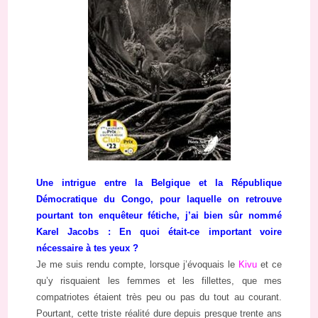
Une intrigue entre la Belgique et la République
Démocratique du Congo, pour laquelle on retrouve
pourtant ton enquêteur fétiche, j’ai bien sûr nommé
Karel Jacobs : En quoi était-ce important voire
nécessaire à tes yeux ?
Je me suis rendu compte, lorsque j’évoquais le
Kivu
et ce
qu’y risquaient les femmes et les fillettes, que mes
compatriotes étaient très peu ou pas du tout au courant.
Pourtant, cette triste réalité dure depuis presque trente ans