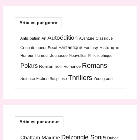
Articles par genre
Autoédition
Anticipation
Art
Aventure
Classique
Fantastique
Historique
Coup de coeur
Fantasy
Essai
Humour
Jeunesse
Nouvelles
Horreur
Philosophique
Romans
Polars
Roman noir
Romance
Thrillers
Science-Fiction
Young adult
Suspense
Articles par auteur
Delzongle Sonja
Chattam Maxime
Duboc