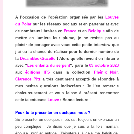
A l’occasion de l’opération organisée par les
Louves
du Polar
sur les réseaux sociaux et en partenariat avec
de nombreux libraires en
France
et en
Belgique
afin de
mettre en lumière leur plume, je ne résiste pas au
plaisir de partager avec vous cette petite interview que
j’ai eu la chance de réaliser pour le dernier numéro de
la
DreamBookGazette
! Alors qu’elle revient en librairie
avec “
Les enfants du serpent
“, paru le
09 octobre 2023
aux
éditions IFS
dans la collection
Phénix Noir
,
Clarence Pitz
a très gentiment accepté de répondre à
mes petites questions indiscrètes : Je l’en remercie
chaleureusement et vous laisse à présent rencontrer
cette talentueuse
Louve
: Bonne lecture !
Peux-tu te présenter en quelques mots ?
Se présenter en quelques mots est toujours un exercice un
peu compliqué ! Je dirais que je suis à la fois maman,
épouse, prof et autrice. J’ajouterais à cela ma belgitude,