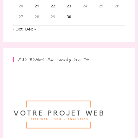
20
21
22
23
24
25
26
27
28
29
30
« Oct
Déc »
Site Réalisé Sur Wordpress Par :