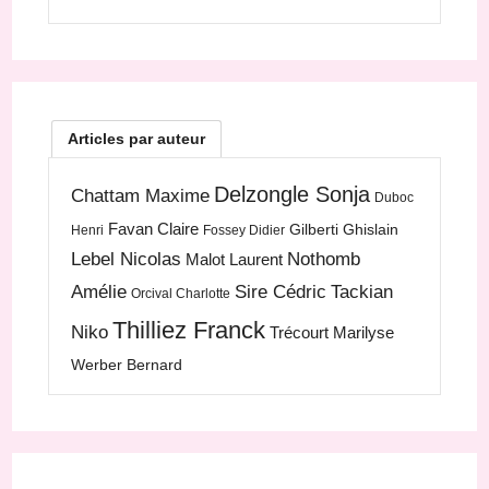
Articles par auteur
Delzongle Sonja
Chattam Maxime
Duboc
Favan Claire
Gilberti Ghislain
Henri
Fossey Didier
Lebel Nicolas
Nothomb
Malot Laurent
Amélie
Sire Cédric
Tackian
Orcival Charlotte
Thilliez Franck
Niko
Trécourt Marilyse
Werber Bernard