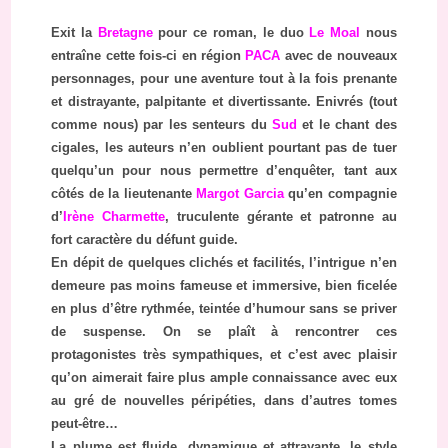
Exit la
Bretagne
pour ce roman, le duo
Le Moal
nous
entraîne cette fois-ci en région
PACA
avec de nouveaux
personnages, pour une aventure tout à la fois prenante
et distrayante, palpitante et divertissante. Enivrés (tout
comme nous) par les senteurs du
Sud
et le chant des
cigales, les auteurs n’en oublient pourtant pas de tuer
quelqu’un pour nous permettre d’enquêter, tant aux
côtés de la lieutenante
Margot Garcia
qu’en compagnie
d’
Irène Charmette
, truculente gérante et patronne au
fort caractère du défunt guide.
En dépit de quelques clichés et facilités, l’intrigue n’en
demeure pas moins fameuse et immersive, bien ficelée
en plus d’être rythmée, teintée d’humour sans se priver
de suspense. On se plaît à rencontrer ces
protagonistes très sympathiques, et c’est avec plaisir
qu’on aimerait faire plus ample connaissance avec eux
au gré de nouvelles péripéties, dans d’autres tomes
peut-être…
La plume est fluide, dynamique et attrayante, le style