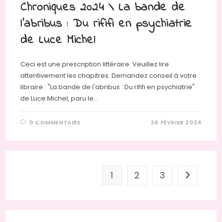
Chroniques 2024 \ La bande de
l’abribus : Du rififi en psychiatrie
de Luce Michel
Ceci est une prescription littéraire. Veuillez lire
attentivement les chapitres. Demandez conseil à votre
libraire : "La bande de l'abribus : Du rififi en psychiatrie"
de Luce Michel, paru le…
0 COMMENTAIRE
24 FÉVRIER 2024
1
2
3
Aller à la