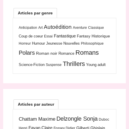
Articles par genre
Autoédition
Anticipation
Art
Aventure
Classique
Fantastique
Historique
Coup de coeur
Fantasy
Essai
Humour
Jeunesse
Nouvelles
Horreur
Philosophique
Romans
Polars
Roman noir
Romance
Thrillers
Science-Fiction
Young adult
Suspense
Articles par auteur
Delzongle Sonja
Chattam Maxime
Duboc
Favan Claire
Gilberti Ghislain
Henri
Fossey Didier