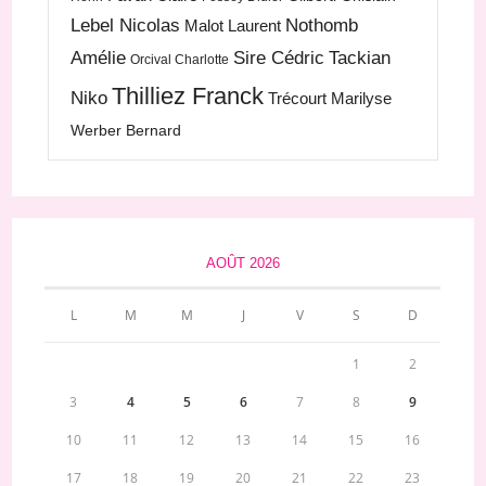
Lebel Nicolas
Nothomb
Malot Laurent
Amélie
Sire Cédric
Tackian
Orcival Charlotte
Thilliez Franck
Niko
Trécourt Marilyse
Werber Bernard
AOÛT 2026
L
M
M
J
V
S
D
1
2
3
4
5
6
7
8
9
10
11
12
13
14
15
16
17
18
19
20
21
22
23