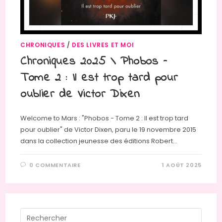
CHRONIQUES
/
DES LIVRES ET MOI
Chroniques 2025 \ Phobos –
Tome 2 : Il est trop tard pour
oublier de Victor Dixen
Welcome to Mars : "Phobos - Tome 2 : Il est trop tard
pour oublier" de Victor Dixen, paru le 19 novembre 2015
dans la collection jeunesse des éditions Robert…
0 COMMENTAIRE
1 AOÛT 2025
Press