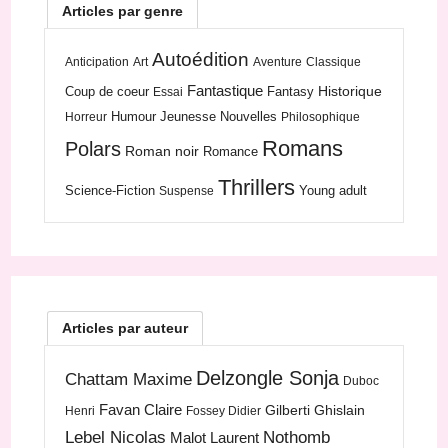
Articles par genre
Autoédition
Anticipation
Art
Aventure
Classique
Fantastique
Historique
Coup de coeur
Fantasy
Essai
Humour
Jeunesse
Nouvelles
Horreur
Philosophique
Romans
Polars
Roman noir
Romance
Thrillers
Science-Fiction
Young adult
Suspense
Articles par auteur
Delzongle Sonja
Chattam Maxime
Duboc
Favan Claire
Gilberti Ghislain
Henri
Fossey Didier
Lebel Nicolas
Nothomb
Malot Laurent