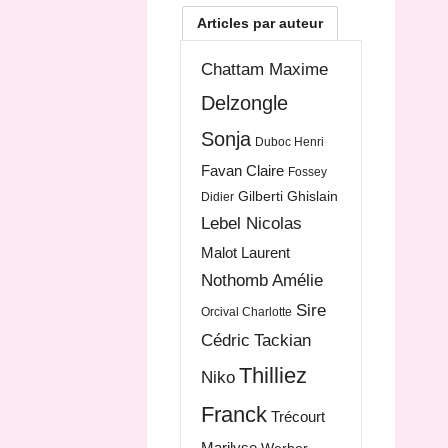
Articles par auteur
Chattam Maxime
Delzongle
Sonja
Duboc Henri
Favan Claire
Fossey
Gilberti Ghislain
Didier
Lebel Nicolas
Malot Laurent
Nothomb Amélie
Sire
Orcival Charlotte
Cédric
Tackian
Thilliez
Niko
Franck
Trécourt
Marilyse