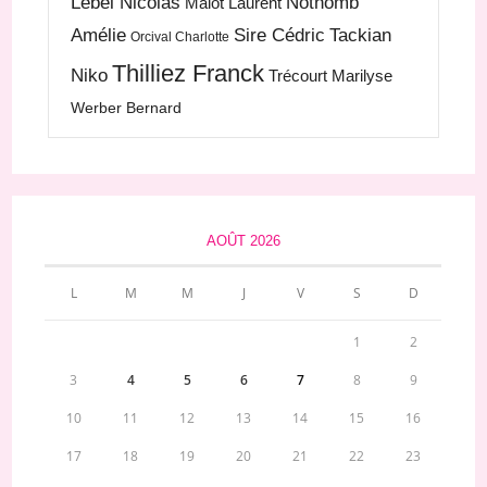
Lebel Nicolas
Nothomb
Malot Laurent
Amélie
Sire Cédric
Tackian
Orcival Charlotte
Thilliez Franck
Niko
Trécourt Marilyse
Werber Bernard
AOÛT 2026
L
M
M
J
V
S
D
1
2
3
4
5
6
7
8
9
10
11
12
13
14
15
16
17
18
19
20
21
22
23