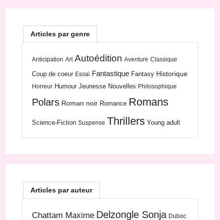
Articles par genre
Autoédition
Anticipation
Art
Aventure
Classique
Fantastique
Historique
Coup de coeur
Fantasy
Essai
Humour
Jeunesse
Nouvelles
Horreur
Philosophique
Romans
Polars
Roman noir
Romance
Thrillers
Science-Fiction
Young adult
Suspense
Articles par auteur
Delzongle Sonja
Chattam Maxime
Duboc