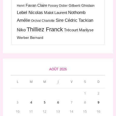
Favan Claire
Gilberti Ghislain
Henri
Fossey Didier
Lebel Nicolas
Nothomb
Malot Laurent
Amélie
Sire Cédric
Tackian
Orcival Charlotte
Thilliez Franck
Niko
Trécourt Marilyse
Werber Bernard
AOÛT 2026
L
M
M
J
V
S
D
1
2
3
4
5
6
7
8
9
10
11
12
13
14
15
16