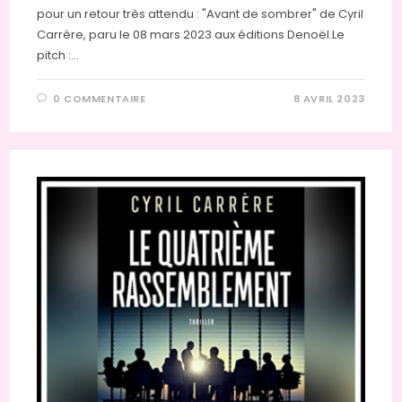
pour un retour très attendu : "Avant de sombrer" de Cyril
Carrère, paru le 08 mars 2023 aux éditions Denoël.Le
pitch :…
0 COMMENTAIRE
8 AVRIL 2023