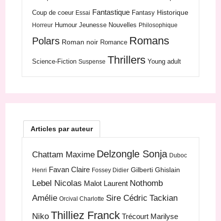
Fantastique
Historique
Coup de coeur
Fantasy
Essai
Humour
Jeunesse
Nouvelles
Horreur
Philosophique
Romans
Polars
Roman noir
Romance
Thrillers
Science-Fiction
Young adult
Suspense
Articles par auteur
Delzongle Sonja
Chattam Maxime
Duboc
Favan Claire
Gilberti Ghislain
Henri
Fossey Didier
Lebel Nicolas
Nothomb
Malot Laurent
Amélie
Sire Cédric
Tackian
Orcival Charlotte
Thilliez Franck
Niko
Trécourt Marilyse