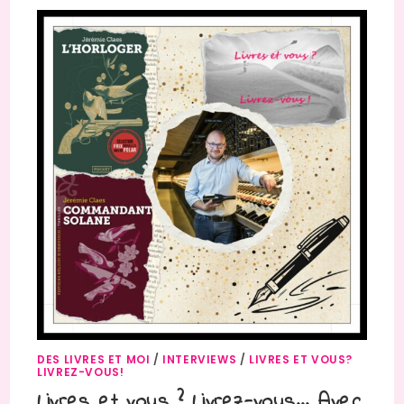
DES LIVRES ET MOI
/
INTERVIEWS
/
LIVRES ET VOUS?
LIVREZ-VOUS!
Livres et vous ? Livrez-vous… Avec