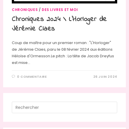
CHRONIQUES
/
DES LIVRES ET MOI
Chroniques 2024 \ L’Horloger de
Jérémie Claes
Coup de maître pour un premier roman : "L'Horloger"
de Jérémie Claes, paru le 08 février 2024 aux éditions
Héloïse d'Ormesson.Le pitch : La tête de Jacob Dreyfus
est mise…
0 COMMENTAIRE
26 JUIN 2024
Press
Escap
to
close