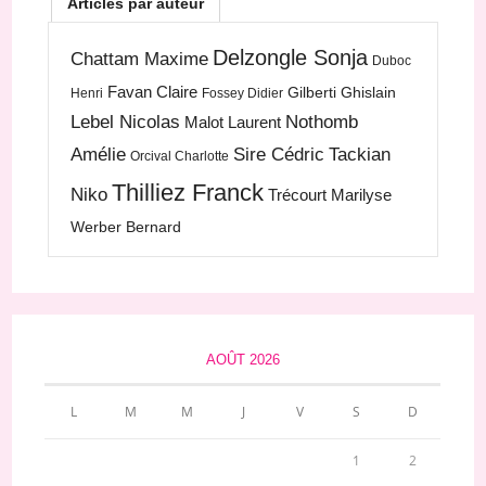
Articles par auteur
Delzongle Sonja
Chattam Maxime
Duboc
Favan Claire
Gilberti Ghislain
Henri
Fossey Didier
Lebel Nicolas
Nothomb
Malot Laurent
Amélie
Sire Cédric
Tackian
Orcival Charlotte
Thilliez Franck
Niko
Trécourt Marilyse
Werber Bernard
AOÛT 2026
L
M
M
J
V
S
D
1
2