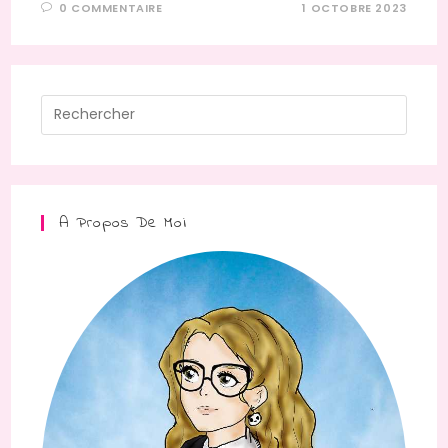
0 COMMENTAIRE
1 OCTOBRE 2023
Press
Escap
to
close
the
A Propos De Moi
searc
panel.