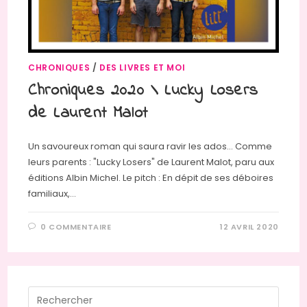
CHRONIQUES
/
DES LIVRES ET MOI
Chroniques 2020 \ Lucky Losers
de Laurent Malot
Un savoureux roman qui saura ravir les ados... Comme
leurs parents : "Lucky Losers" de Laurent Malot, paru aux
éditions Albin Michel. Le pitch : En dépit de ses déboires
familiaux,…
0 COMMENTAIRE
12 AVRIL 2020
Press