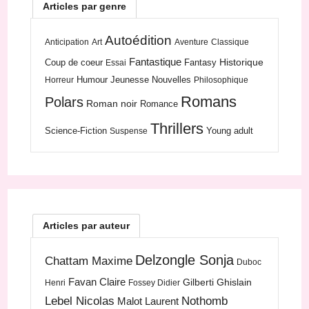
Articles par genre
Autoédition
Anticipation
Art
Aventure
Classique
Fantastique
Historique
Coup de coeur
Fantasy
Essai
Humour
Jeunesse
Nouvelles
Horreur
Philosophique
Romans
Polars
Roman noir
Romance
Thrillers
Science-Fiction
Young adult
Suspense
Articles par auteur
Delzongle Sonja
Chattam Maxime
Duboc
Favan Claire
Gilberti Ghislain
Henri
Fossey Didier
Lebel Nicolas
Nothomb
Malot Laurent