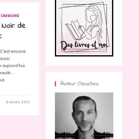
COMMUNE
 Noir de
c
 C'est encore
aussi
 aujourd'hui
auté...
lus
Auteur Chouchou
8 MARS 2021