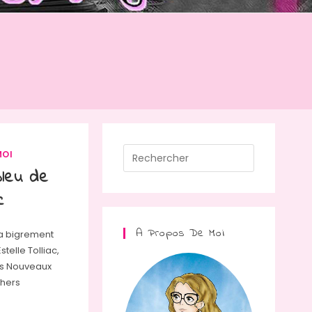
Press
MOI
Escape
Bleu de
to
c
close
the
A Propos De Moi
ga bigrement
search
telle Tolliac,
panel.
Les Nouveaux
Chers