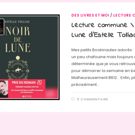
DES LIVRES ET MOI
/
LECTURE 
Lecture commune \
Lune d’Estelle Tollia
Mes petits Bookinautes adorés :
un peu chafouine mais toujours 
déterminée que je vous retrouve
pour démarrer la semaine en be
Malheureusement B612... Enfin, p
précisément…
0 COMMENTAIRE