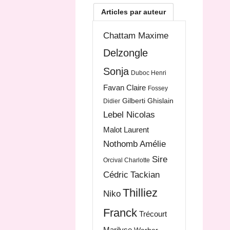
Articles par auteur
Chattam Maxime
Delzongle
Sonja
Duboc Henri
Favan Claire
Fossey
Gilberti Ghislain
Didier
Lebel Nicolas
Malot Laurent
Nothomb Amélie
Sire
Orcival Charlotte
Cédric
Tackian
Thilliez
Niko
Franck
Trécourt
Marilyse