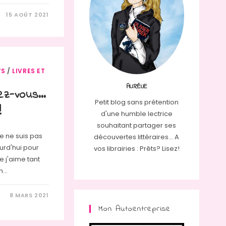
15 AOÛT 2021
WS
/
LIVRES ET
AURÉLIE
rez-vous…
Petit blog sans prétention
!
d'une humble lectrice
souhaitant partager ses
e ne suis pas
découvertes littéraires... A
urd'hui pour
vos librairies : Prêts? Lisez!
e j'aime tant
un…
8 MARS 2021
Mon Autoentreprise