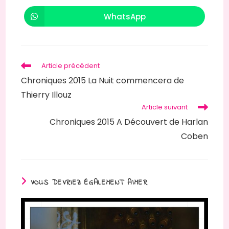
une
une
autre
autre
WhatsApp
Ouvrir
fenêtre
fenêtre
dans
une
autre
fenêtre
Read
Article précédent
more
Chroniques 2015 La Nuit commencera de
articles
Thierry Illouz
Article suivant
Chroniques 2015 A Découvert de Harlan
Coben
VOUS DEVRIEZ ÉGALEMENT AIMER