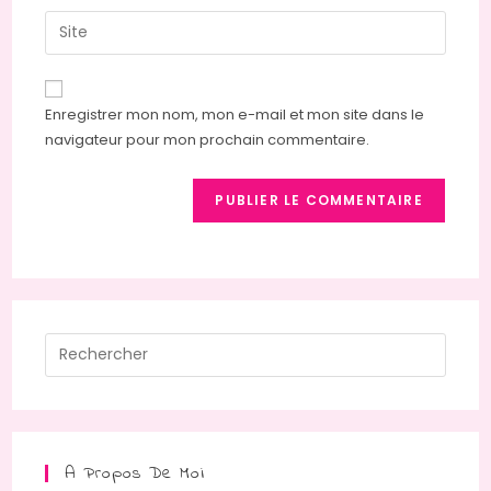
username
email
Saisir
to
address
l’URL
comment
to
de
comment
votre
Enregistrer mon nom, mon e-mail et mon site dans le
site
navigateur pour mon prochain commentaire.
(facultatif)
Press
Escap
to
close
the
A Propos De Moi
searc