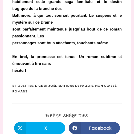
habilement cette grande saga familiale, et le destin
tragique de la branche des
Baltimore, à qui tout souriait pourtant. Le suspens et le
mystère sur ce Drame
sont parfaitement maintenus jusqu’au bout de ce roman
passionnant. Les
personnages sont tous attachants, touchants même.
En bref, la promesse est tenue! Un roman sublime et
émouvant à lire sans
hésiter!
ÉTIQUETTES
:
DICKER JOËL
,
EDITIONS DE FALLOIS
,
NON CLASSÉ
,
ROMANS
PARTAGER
PLEASE SHARE THIS
CE
CONTENU
X
Facebook
Ouvrir
Ouvrir
dans
dans