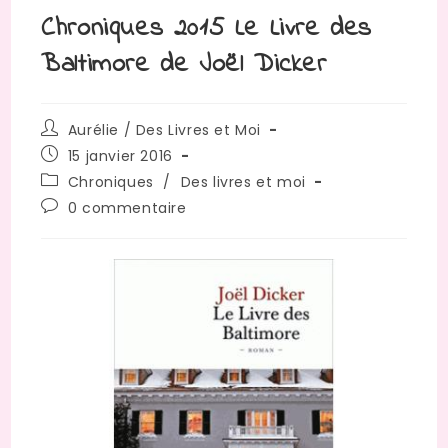
Chroniques 2015 Le Livre des
Baltimore de Joël Dicker
Auteur/autrice
Aurélie / Des Livres et Moi
de
Publication
15 janvier 2016
la
publiée :
Post
Chroniques
/
Des livres et moi
publication :
category:
Commentaires
0 commentaire
de
la
publication :