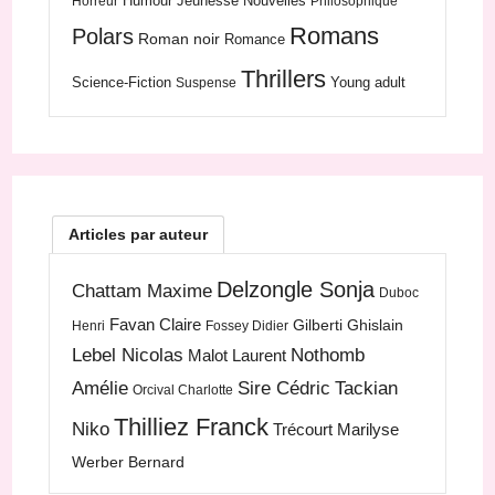
Humour
Jeunesse
Nouvelles
Horreur
Philosophique
Romans
Polars
Roman noir
Romance
Thrillers
Science-Fiction
Young adult
Suspense
Articles par auteur
Delzongle Sonja
Chattam Maxime
Duboc
Favan Claire
Gilberti Ghislain
Henri
Fossey Didier
Lebel Nicolas
Nothomb
Malot Laurent
Amélie
Sire Cédric
Tackian
Orcival Charlotte
Thilliez Franck
Niko
Trécourt Marilyse
Werber Bernard