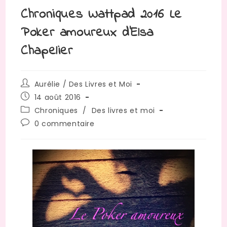
Chroniques Wattpad 2016 Le
Poker amoureux d’Elsa
Chapelier
Auteur/autrice
Aurélie / Des Livres et Moi
de
Publication
14 août 2016
la
publiée :
Post
Chroniques
/
Des livres et moi
publication :
category:
Commentaires
0 commentaire
de
la
publication :