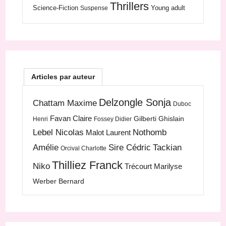
Thrillers
Science-Fiction
Young adult
Suspense
Articles par auteur
Delzongle Sonja
Chattam Maxime
Duboc
Favan Claire
Gilberti Ghislain
Henri
Fossey Didier
Lebel Nicolas
Nothomb
Malot Laurent
Amélie
Sire Cédric
Tackian
Orcival Charlotte
Thilliez Franck
Niko
Trécourt Marilyse
Werber Bernard