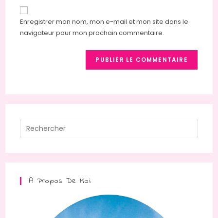
to
de
comment
votre
Enregistrer mon nom, mon e-mail et mon site dans le
site
navigateur pour mon prochain commentaire.
(facultatif)
Press
Escap
to
close
the
A Propos De Moi
searc
panel.