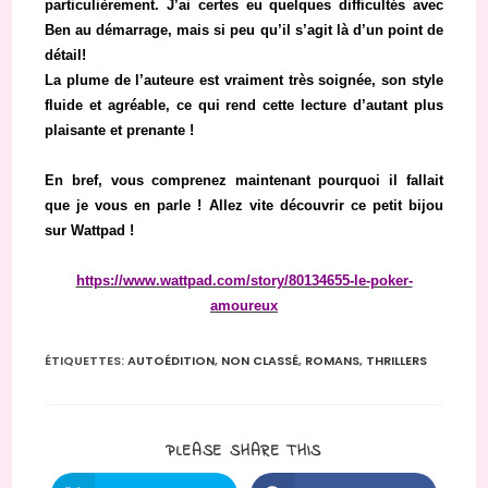
particulièrement. J’ai certes eu quelques difficultés avec
Ben au démarrage, mais si peu qu’il s’agit là d’un point de
détail!
La plume de l’auteure est vraiment très soignée, son style
fluide et agréable, ce qui rend cette lecture d’autant plus
plaisante et prenante !
En bref, vous comprenez maintenant pourquoi il fallait
que je vous en parle ! Allez vite découvrir ce petit bijou
sur Wattpad !
https://www.wattpad.com/story/80134655-le-poker-
amoureux
ÉTIQUETTES
:
AUTOÉDITION
,
NON CLASSÉ
,
ROMANS
,
THRILLERS
PARTAGER
PLEASE SHARE THIS
CE
CONTENU