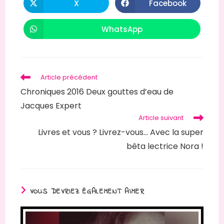
X
Facebook
Ouvrir
Ouvrir
dans
dans
une
une
autre
autre
WhatsApp
Ouvrir
fenêtre
fenêtre
dans
une
autre
fenêtre
Read
Article précédent
more
Chroniques 2016 Deux gouttes d’eau de
articles
Jacques Expert
Article suivant
Livres et vous ? Livrez-vous… Avec la super
bêta lectrice Nora !
VOUS DEVRIEZ ÉGALEMENT AIMER