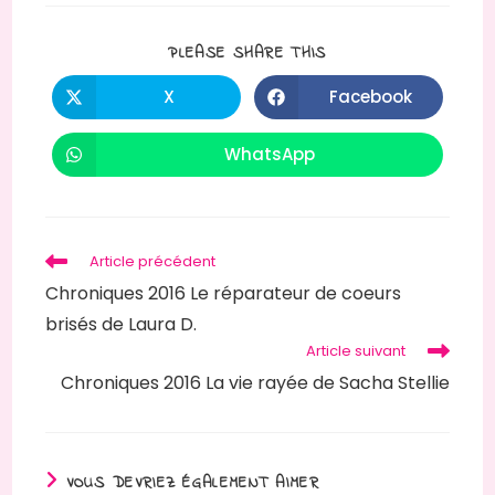
PARTAGER
PLEASE SHARE THIS
CE
CONTENU
X
Facebook
Ouvrir
Ouvrir
dans
dans
une
une
autre
autre
WhatsApp
Ouvrir
fenêtre
fenêtre
dans
une
autre
fenêtre
Read
Article précédent
more
Chroniques 2016 Le réparateur de coeurs
articles
brisés de Laura D.
Article suivant
Chroniques 2016 La vie rayée de Sacha Stellie
VOUS DEVRIEZ ÉGALEMENT AIMER