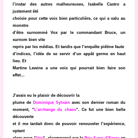
l’instar des autres malheureuses, Isabelle Castro a
justement été
choisie pour cette voix bien particulière, ce qui a valu au
monstre
d’être surnommé Vox par le commandant Bruce, un
surnom bien vite
repris par les médias. Et tandis que l’enquête piétine faute
d’indices, l’idée de se servir d’un appât germe en haut
lieu. Et
Martine Lewine a une voix qui pourrait bien faire son
effet…
J’avais eu le plaisir de découvrir la
plume de
Dominique Sylvain
avec son dernier roman du
moment, “
L’archange du chaos
“. Ce fut une bien belle
découverte
et il me tardait donc de pouvoir renouveler l’expérience,
optant
alors pour “
Vox
“, récompensé par le
Prix Sang d’Encre
en