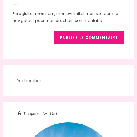
to
de
comment
votre
Enregistrer mon nom, mon e-mail et mon site dans le
site
navigateur pour mon prochain commentaire.
(facultatif)
Press
Escap
to
close
the
A Propos De Moi
searc
panel.