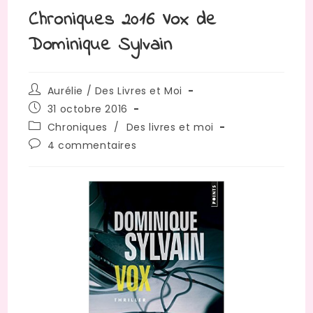
Chroniques 2016 Vox de
Dominique Sylvain
Auteur/autrice
Aurélie / Des Livres et Moi
de
Publication
31 octobre 2016
la
publiée :
Post
Chroniques
/
Des livres et moi
publication :
category:
Commentaires
4 commentaires
de
la
publication :