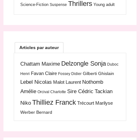
Thrillers
Science-Fiction
Young adult
Suspense
Articles par auteur
Delzongle Sonja
Chattam Maxime
Duboc
Favan Claire
Gilberti Ghislain
Henri
Fossey Didier
Lebel Nicolas
Nothomb
Malot Laurent
Amélie
Sire Cédric
Tackian
Orcival Charlotte
Thilliez Franck
Niko
Trécourt Marilyse
Werber Bernard