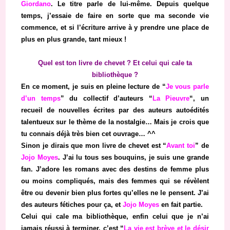
Giordano
. Le titre parle de lui-même. Depuis quelque
temps, j’essaie de faire en sorte que ma seconde vie
commence, et si l’écriture arrive à y prendre une place de
plus en plus grande, tant mieux !
Quel est ton livre de chevet ? Et celui qui cale ta
bibliothèque ?
En ce moment, je suis en pleine lecture de “
Je vous parle
d’un temps
” du collectif d’auteurs “
La Pieuvre
“, un
recueil de nouvelles écrites par des auteurs autoédités
talentueux sur le thème de la nostalgie… Mais je crois que
tu connais déjà très bien cet ouvrage… ^^
Sinon je dirais que mon livre de chevet est “
Avant toi
” de
Jojo Moyes
. J’ai lu tous ses bouquins, je suis une grande
fan. J’adore les romans avec des destins de femme plus
ou moins compliqués, mais des femmes qui se révèlent
être ou devenir bien plus fortes qu’elles ne le pensent. J’ai
des auteurs fétiches pour ça, et
Jojo Moyes
en fait partie.
Celui qui cale ma bibliothèque, enfin celui que je n’ai
jamais réussi à terminer, c’est “
La vie est brève et le désir