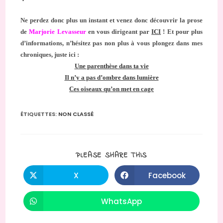
Ne perdez donc plus un instant et venez donc découvrir la prose
de
Marjorie Levasseur
en vous dirigeant par
ICI
! Et pour plus
d’informations, n’hésitez pas non plus à vous plongez dans mes
chroniques, juste ici :
Une parenthèse dans ta vie
Il n’y a pas d’ombre dans lumière
Ces oiseaux qu’on met en cage
ÉTIQUETTES
:
NON CLASSÉ
PARTAGER
PLEASE SHARE THIS
CE
CONTENU
X
Facebook
Ouvrir
Ouvrir
dans
dans
une
une
autre
autre
WhatsApp
Ouvrir
fenêtre
fenêtre
dans
une