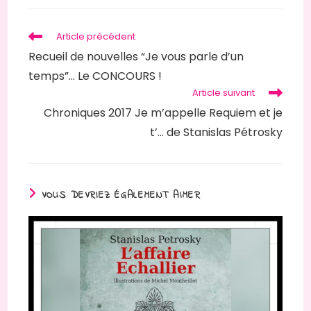
autre
fenêtre
Read
Article précédent
more
Recueil de nouvelles “Je vous parle d’un
articles
temps”… Le CONCOURS !
Article suivant
Chroniques 2017 Je m’appelle Requiem et je
t’… de Stanislas Pétrosky
VOUS DEVRIEZ ÉGALEMENT AIMER