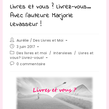
Livres et vous ? Livrez-vous…
Avec l’auteure Marjorie
Levasseur !
Auteur/autrice
Aurélie / Des Livres et Moi
de
Publication
3 juin 2017
la
publiée :
Post
Des livres et moi
/
Interviews
/
Livres et
publication :
category:
vous? Livrez-vous!
Commentaires
0 commentaire
de
la
publication :