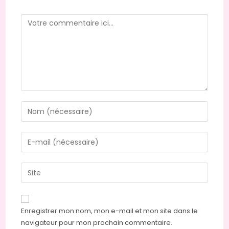
Comment
Enter
your
name
Enter
or
your
username
email
Saisir
to
address
l’URL
comment
to
de
comment
votre
Enregistrer mon nom, mon e-mail et mon site dans le
site
navigateur pour mon prochain commentaire.