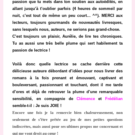
passion que tu mets dans ton soutien aux autoédités, en
allant jusqu’à t’oublier parfois (4 heures de sommeil par
nuit, c’est tout de même un peu court… ^^). MERCI aux
lecteurs, toujours gourmands de nouveautés livresques,
sans lesquels nous, auteurs, ne serions pas grand-chose.
C’est toujours un plaisir, Aurélie, de lire tes chroniques.
Tu as aussi une très belle plume qui sert habilement ta
passion de lectrice !
Voilà donc quelle lectrice se cache derrière cette
délicieuse auteure débordant d’idées pour nous livrer des
romans à la fois prenant et émouvant, captivant et
bouleversant, passionnant et touchant, dont il me tarde
d’ores et déjà de retrouver la plume d’une remarquable
sensibilité, en compagnie de
Clémence
et
Frédélian
semble-t-il : Je suis JOIE !
Encore une fois je la remercie bien chaleureusement, non
seulement de s’être prêtée au jeu de mes petites questions
indiscrètes, mais aussi pour ses ultimes propos me concernant et
qui me vont droit au cœur !