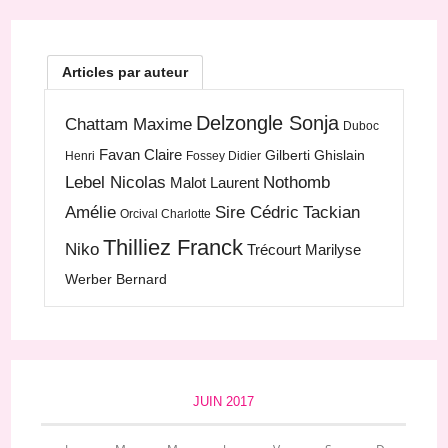
Articles par auteur
Delzongle Sonja
Chattam Maxime
Duboc
Favan Claire
Gilberti Ghislain
Henri
Fossey Didier
Lebel Nicolas
Nothomb
Malot Laurent
Amélie
Sire Cédric
Tackian
Orcival Charlotte
Thilliez Franck
Niko
Trécourt Marilyse
Werber Bernard
JUIN 2017