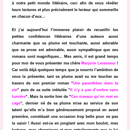
à notre petit monde littéraire, ceci afin de vous révéler
leurs lectures et plus précisément le lecteur qui sommeille
en chacun d’eux…
Et j’ai aujourd’hui l’immense plaisir de recueillir les
petites confidences littéraires d’une auteure aussi
charmante que sa plume est touchante, aussi adorable
que sa prose est admirable, aussi sympathique que ses
romans sont magnifiques… Mes amis, il est grand temps
pour moi de vous présenter ma chère
Marjorie Levasseur
!
Car voilà déjà quelques temps que je nourris l’ambition de
vous la présenter, tant sa plume avait su me toucher au
travers de son premier roman “
Une parenthèse dans ta
vie
” puis de sa suite intitulée “
Il n’y a pas d’ombre sans
lumière
“. Mais la sortie hier de “
Ces oiseaux qu’on met en
cage
“, dernier né de sa plume mise au service de son
talent qu’elle m’a bien généreusement proposé en avant
première, constituait une occasion trop belle pour ne pas
la saisir ! Aussi est-ce en jonglant avec mon boulot, mes
lectures, mes chroniques et mes entraînements que je lui