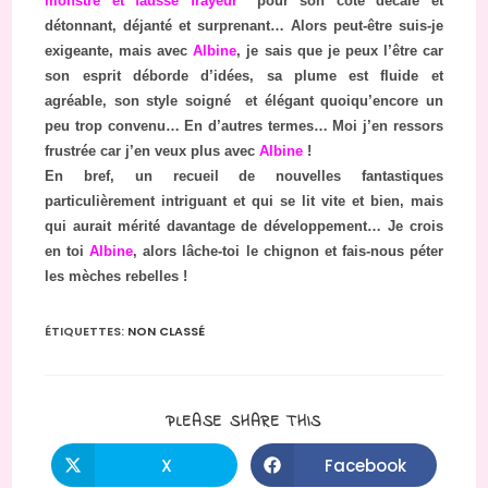
monstre et fausse frayeur
” pour son côté décalé et
détonnant, déjanté et surprenant… Alors peut-être suis-je
exigeante, mais avec
Albine
, je sais que je peux l’être car
son esprit déborde d’idées, sa plume est fluide et
agréable, son style soigné et élégant quoiqu’encore un
peu trop convenu… En d’autres termes… Moi j’en ressors
frustrée car j’en veux plus avec
Albine
!
En bref, un recueil de nouvelles fantastiques
particulièrement intriguant et qui se lit vite et bien, mais
qui aurait mérité davantage de développement… Je crois
en toi
Albine
, alors lâche-toi le chignon et fais-nous péter
les mèches rebelles !
ÉTIQUETTES
:
NON CLASSÉ
PARTAGER
PLEASE SHARE THIS
CE
CONTENU
X
Facebook
Ouvrir
Ouvrir
dans
dans