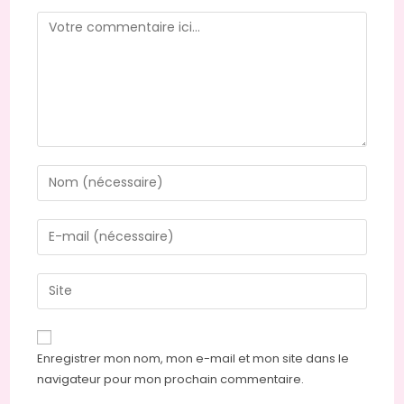
Comment
Enter
your
name
Enter
or
your
username
email
Saisir
to
address
l’URL
comment
to
de
comment
votre
Enregistrer mon nom, mon e-mail et mon site dans le
site
navigateur pour mon prochain commentaire.
(facultatif)