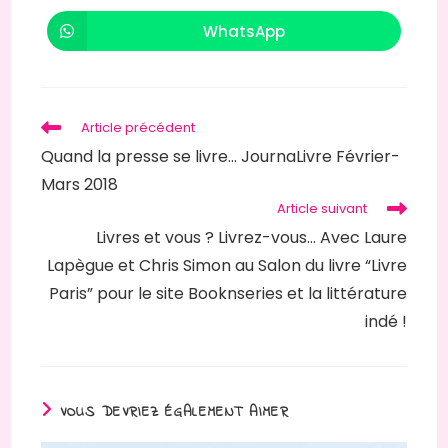
une
une
autre
autre
WhatsApp
Ouvrir
fenêtre
fenêtre
dans
une
autre
fenêtre
Read
Article précédent
more
Quand la presse se livre… JournaLivre Février-
articles
Mars 2018
Article suivant
Livres et vous ? Livrez-vous… Avec Laure
Lapègue et Chris Simon au Salon du livre “Livre
Paris” pour le site Booknseries et la littérature
indé !
VOUS DEVRIEZ ÉGALEMENT AIMER