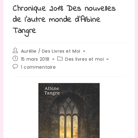
Chronique 2018 Des nouvelles
de l’autre monde d’Albine
Tangre
Auteur/autrice
Aurélie / Des Livres et Moi
de
Publication
Post
15 mars 2018
Des livres et moi
la
publiée :
category:
Commentaires
1 commentaire
publication :
de
la
publication :