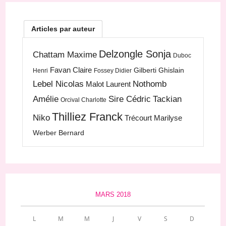
Articles par auteur
Delzongle Sonja
Chattam Maxime
Duboc
Favan Claire
Gilberti Ghislain
Henri
Fossey Didier
Lebel Nicolas
Nothomb
Malot Laurent
Amélie
Sire Cédric
Tackian
Orcival Charlotte
Thilliez Franck
Niko
Trécourt Marilyse
Werber Bernard
MARS 2018
L
M
M
J
V
S
D