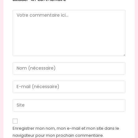
Comment
Enter
your
name
Enter
or
your
username
email
Saisir
to
address
l’URL
comment
to
de
comment
votre
Enregistrer mon nom, mon e-mail et mon site dans le
site
navigateur pour mon prochain commentaire.