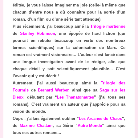
éditée, je vous laisse imaginer ma joie (celle-là même que
chacun d’entre nous a dû connaître pour la sortie d’un
roman, d’un film ou d’une série tant attendue).
Plus récemment, j’ai beaucoup aimé la
Trilogie martienne
de
Stanley Robinson
, une épopée de hard fiction (qui
pourrait en rebuter beaucoup en vertu des nombreux
termes scientifiques) sur la colonisation de Mars. Ce
roman est vraiment visionnaire… L’auteur s’est lancé dans
une longue investigation avant de le rédiger, afin que
chaque détail y soit scientifiquement plausible… C’est
l’avenir qui y est décrit !
Autrement, j’ai aussi beaucoup aimé la
Trilogie des
Fourmis
de
Bernard Werber
, ainsi que sa
Saga sur les
Dieux
, débutant par “
Les Thanatonautes
” (j’ai tous ses
romans). C’est vraiment un auteur que j’apprécie pour sa
vision du monde.
Oups : j’allais également oublier “
Les Arcanes du Chaos
“,
de
Maxime Chattam
, sa Série “
Autre-Monde
” ainsi que
tous ses autres romans…