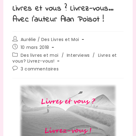
Livres et vous ? Livrez-vous…
Avec l’auteur Alan Poisot !
Auteur/autrice
Aurélie / Des Livres et Moi
de
Publication
10 mars 2018
la
publiée :
Post
Des livres et moi
/
Interviews
/
Livres et
publication :
category:
vous? Livrez-vous!
Commentaires
3 commentaires
de
la
publication :