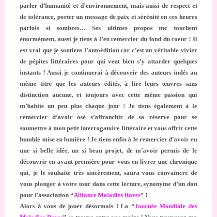
parler d’humanité et d’environnement, mais aussi de respect et
de tolérance, porter un message de paix et sérénité en ces heures
parfois si sombres… Ses ultimes propos me touchent
énormément, aussi je tiens à l’en remercier du fond du coeur ! Il
est vrai que je soutiens l’autoédition car c’est un véritable vivier
de pépites littéraires pour qui veut bien s’y attarder quelques
instants ! Aussi je continuerai à découvrir des auteurs indés au
même titre que les auteurs édités, à lire leurs œuvres sans
distinction aucune, et toujours avec cette même passion qui
m’habite un peu plus chaque jour ! Je tiens également à le
remercier d’avoir osé s’affranchir de sa réserve pour se
soumettre à mon petit interrogatoire littéraire et vous offrir cette
humble mise en lumière ! Je tiens enfin à le remercier d’avoir eu
une si belle idée, un si beau projet, de m’avoir permis de le
découvrir en avant première pour vous en livrer une chronique
qui, je le souhaite très sincèrement, saura vous convaincre de
vous plonger à votre tour dans cette lecture, synonyme d’un don
pour l’association “
Alliance Maladies Rares
” !
Alors à vous de jouer désormais ! La “
Journée Mondiale des