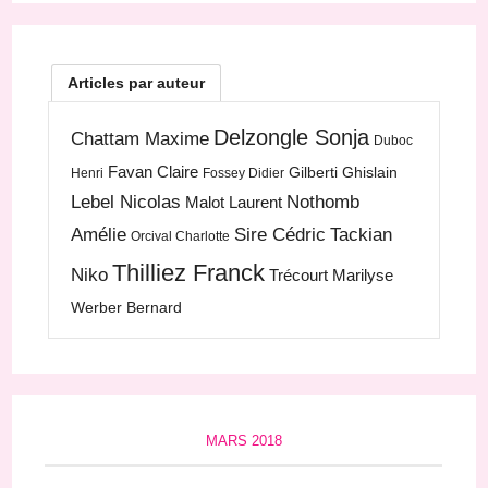
Articles par auteur
Delzongle Sonja
Chattam Maxime
Duboc
Favan Claire
Gilberti Ghislain
Henri
Fossey Didier
Lebel Nicolas
Nothomb
Malot Laurent
Amélie
Sire Cédric
Tackian
Orcival Charlotte
Thilliez Franck
Niko
Trécourt Marilyse
Werber Bernard
MARS 2018