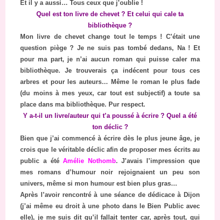
Et il y a aussi… Tous ceux que j’oublie !
Quel est ton livre de chevet ? Et celui qui cale ta
bibliothèque ?
Mon livre de chevet change tout le temps ! C’était une
question piège ? Je ne suis pas tombé dedans, Na ! Et
pour ma part, je n’ai aucun roman qui puisse caler ma
bibliothèque. Je trouverais ça indécent pour tous ces
arbres et pour les auteurs… Même le roman le plus fade
(du moins à mes yeux, car tout est subjectif) a toute sa
place dans ma bibliothèque. Pur respect.
Y a-t-il un livre/auteur qui t’a poussé à écrire ? Quel a été
ton déclic ?
Bien que j’ai commencé à écrire dès le plus jeune âge, je
crois que le véritable déclic afin de proposer mes écrits au
public a été
Amélie Nothomb
. J’avais l’impression que
mes romans d’humour noir rejoignaient un peu son
univers, même si mon humour est bien plus gras…
Après l’avoir rencontré à une séance de dédicace à Dijon
(j’ai même eu droit à une photo dans le Bien Public avec
elle), je me suis dit qu’il fallait tenter car, après tout, qui