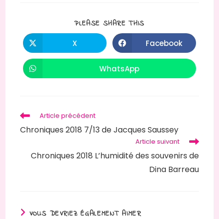
PARTAGER
PLEASE SHARE THIS
CE
CONTENU
X
Facebook
Ouvrir
Ouvrir
dans
dans
une
une
autre
autre
WhatsApp
Ouvrir
fenêtre
fenêtre
dans
une
autre
fenêtre
Read
Article précédent
more
Chroniques 2018 7/13 de Jacques Saussey
articles
Article suivant
Chroniques 2018 L’humidité des souvenirs de
Dina Barreau
VOUS DEVRIEZ ÉGALEMENT AIMER