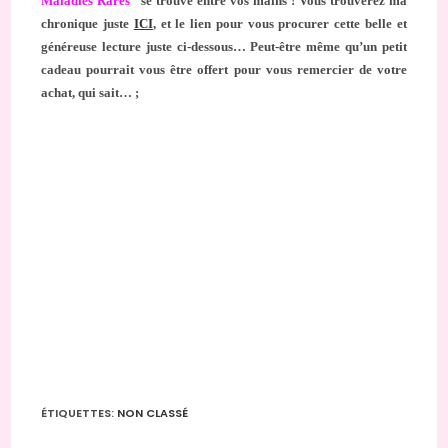
Maladies Rares
” se trouve entre vos mains ! Vous trouverez ma
chronique juste
ICI
, et le lien pour vous procurer cette belle et
généreuse lecture juste ci-dessous… Peut-être même qu’un petit
cadeau pourrait vous être offert pour vous remercier de votre
achat, qui sait… ;
ÉTIQUETTES
:
NON CLASSÉ