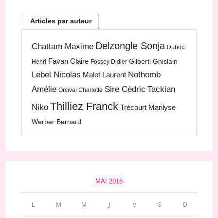
Articles par auteur
Delzongle Sonja
Chattam Maxime
Duboc
Favan Claire
Gilberti Ghislain
Henri
Fossey Didier
Lebel Nicolas
Nothomb
Malot Laurent
Amélie
Sire Cédric
Tackian
Orcival Charlotte
Thilliez Franck
Niko
Trécourt Marilyse
Werber Bernard
MAI 2018
L
M
M
J
V
S
D