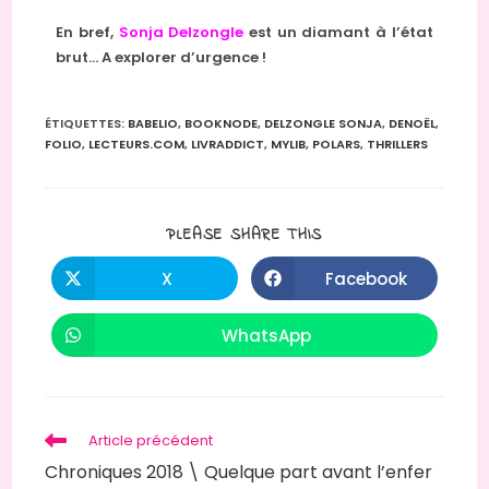
En bref,
Sonja Delzongle
est un diamant à l’état
brut… A explorer d’urgence !
ÉTIQUETTES
:
BABELIO
,
BOOKNODE
,
DELZONGLE SONJA
,
DENOËL
,
FOLIO
,
LECTEURS.COM
,
LIVRADDICT
,
MYLIB
,
POLARS
,
THRILLERS
PLEASE SHARE THIS
X
Facebook
WhatsApp
Article précédent
Chroniques 2018 \ Quelque part avant l’enfer