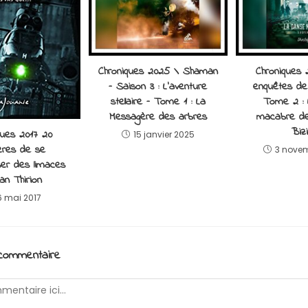
Chroniques 2025 \ Shaman
Chroniques 
– Saison 3 : L’aventure
enquêtes de l
stellaire – Tome 1 : La
Tome 2 : 
Messagère des arbres
macabre de
Biz
ques 2017 20
15 janvier 2025
ères de se
3 nove
er des limaces
an Thirion
6 mai 2017
 commentaire