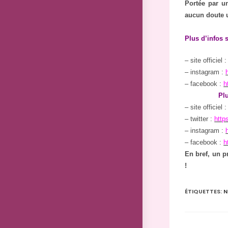
Portée par un
aucun doute u
Plus d’infos s
– site officiel 
– instagram :
– facebook :
h
Plu
– site officiel 
– twitter :
http
– instagram :
– facebook :
h
En bref, un p
!
ÉTIQUETTES
:
N