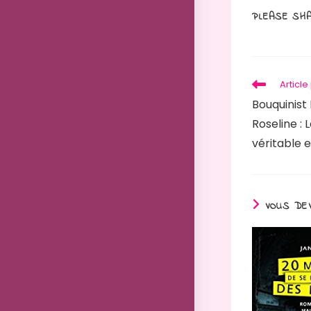
PLEASE SHA
Read
Articl
more
Bouquinist
articles
Roseline : 
véritable 
VOUS DEV