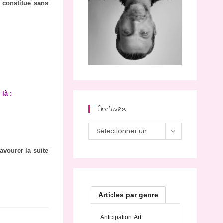
t constitue sans
 là :
Archives
Archives
Sélectionner un
mois
avourer la suite
Articles par genre
Anticipation
Art