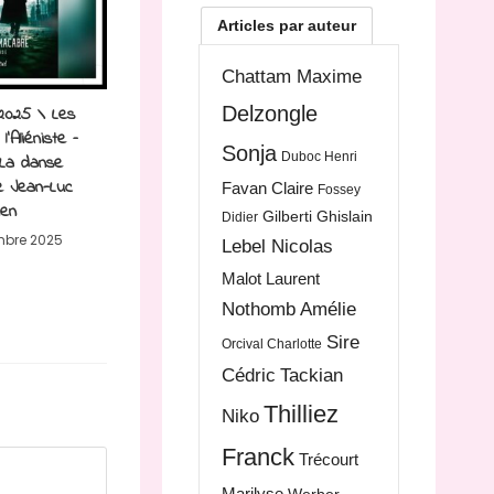
Articles par auteur
Chattam Maxime
2025 \ Les
Delzongle
’Aliéniste –
Sonja
Duboc Henri
La danse
 Jean-Luc
Favan Claire
Fossey
ien
Gilberti Ghislain
Didier
mbre 2025
Lebel Nicolas
Malot Laurent
Nothomb Amélie
Sire
Orcival Charlotte
Cédric
Tackian
Thilliez
Niko
Franck
Trécourt
Marilyse