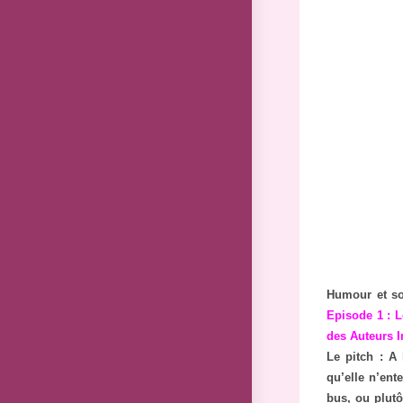
Humour et so
Episode 1 : 
des Auteurs 
Le pitch : A 
qu’elle n’ent
bus, ou plut