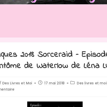
iques 2018 Sorceraid – Episode
ntôme de Waterlow de Léna Lu
rice
Publication
Post
/ Des Livres et Moi
17 mai 2018
Des livres et moi
publiée :
category:
res
entaire
:
: