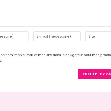
Enter
Saisir
your
l’URL
email
de
address
votre
mon nom, mon e-mail et mon site dans le navigateur pour mon proch
to
site
e.
comment
(facultatif)