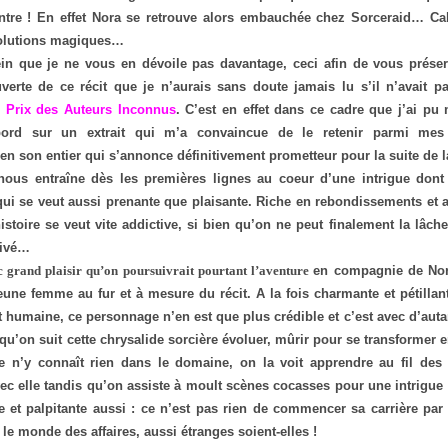
entre ! En effet Nora se retrouve alors embauchée chez Sorceraid… Cab
olutions magiques…
in que je ne vous en dévoile pas davantage, ceci afin de vous préserv
verte de ce récit que je n’aurais sans doute jamais lu s’il n’avait p
u
Prix des Auteurs Inconnus
. C’est en effet dans ce cadre que j’ai pu
abord sur un extrait qui m’a convaincue de le retenir parmi mes 
 en son entier qui s’annonce définitivement prometteur pour la suite de la
 nous entraîne dès les premières lignes au coeur d’une intrigue dont 
, qui se veut aussi prenante que plaisante. Riche en rebondissements et 
histoire se veut vite addictive, si bien qu’on ne peut finalement la lâche
rivé…
c grand plaisir qu’on poursuivrait pourtant l’aventure
en compagnie de Nora
jeune femme au fur et à mesure du récit. A la fois charmante et pétillan
humaine, ce personnage n’en est que plus crédible et c’est avec d’autan
 qu’on suit cette chrysalide sorcière évoluer, mûrir pour se transformer e
le n’y connaît rien dans le domaine, on la voit apprendre au fil des
c elle tandis qu’on assiste à moult scènes cocasses pour une intrigue 
le et palpitante aussi : ce n’est pas rien de commencer sa carrière par
le monde des affaires, aussi étranges soient-elles !