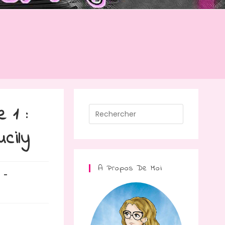
 1 :
Press
Escape
cily
to
close
the
A Propos De Moi
search
panel.