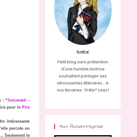
AURÉLIE
Petit blog sans prétention
d'une humble lectrice
souhaitant partager ses
découvertes littéraires... A
vos librairies : Prêts? Lisez!
 : “
Sorceraid –
lice pour le
Prix
re intéressante
Mon Autoentreprise
’elle percute un
e… Seulement le