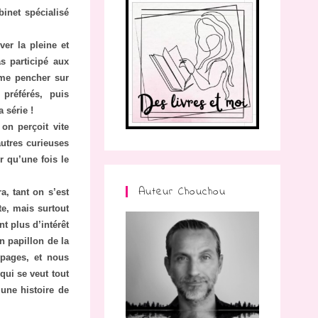
inet spécialisé
er la pleine et
as participé aux
 me pencher sur
préférés, puis
 série !
on perçoit vite
autres curieuses
r qu’une fois le
Auteur Chouchou
, tant on s’est
te, mais surtout
t plus d’intérêt
n papillon de la
 pages, et nous
qui se veut tout
 une histoire de