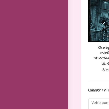
Chroni
mani
débarrass
de J
2
Laisser un
Comment