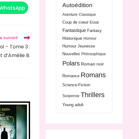
Autoédition
WhatsApp
Ouvrir
dans
Aventure
Classique
une
autre
Coup de coeur
Essai
fenêtre
Fantastique
Fantasy
le suivant
Historique
Horreur
oi – Tome 3 :
Humour
Jeunesse
Nouvelles
Philosophique
t d’Amélie B.
Polars
Roman noir
Romans
Romance
Science-Fiction
Thrillers
Suspense
Young adult