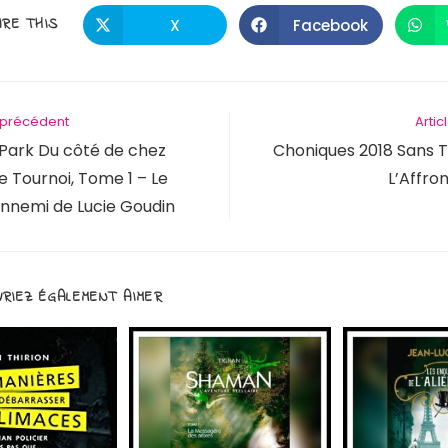
PARTAGER
RE THIS
X
Facebook
Ouvrir
Ouvrir
dans
dans
une
une
CE
autre
autre
fenêtre
fenêtre
CONTENU
e précédent
Artic
 Park Du côté de chez
Choniques 2018 Sans T
Le Tournoi, Tome 1 – Le
L’Affron
ennemi de Lucie Goudin
RIEZ ÉGALEMENT AIMER