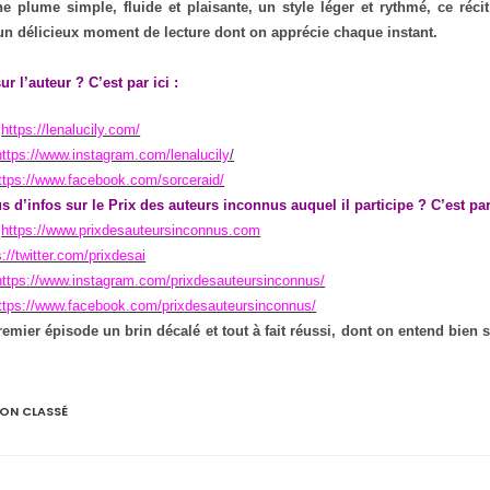
e plume simple, fluide et plaisante, un style léger et rythmé, ce réci
n délicieux moment de lecture dont on apprécie chaque instant.
ur l’auteur ? C’est par ici :
:
https://lenalucily.com/
https://www.instagram.com/lenalucily
/
ttps://www.facebook.com/sorceraid/
s d’infos sur le Prix des auteurs inconnus auquel il participe ? C’est par
:
https://www.prixdesauteursinconnus.com
s://twitter.com/prixdesai
https://www.instagram.com/prixdesauteursinconnus/
ttps://www.facebook.com/prixdesauteursinconnus/
remier épisode un brin décalé et tout à fait réussi, dont on entend bien s
ON CLASSÉ