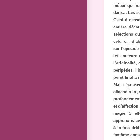
métier qui r
dans… Les s
C’est à desse
entière décou
sélections d
celui-ci, d’
sur l’épisode
Ici l’auteure
l’originalité
péripéties, l’
point final ar
Mais c’est ave
attaché à la 
profondément 
et d’affection
magie. Si el
apprenons ave
à la fois drô
fantôme dans 