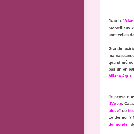
Je suis
Valéri
merveilleux e
sont celles d
Grande lectri
ma naissance
quand même re
pas un en par
Milena Agus
…
Je pense que 
d’Arvor
. Ca a
bleue
” de
Bea
Le dernier ? C
du monde
” 