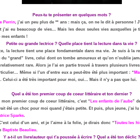
Peux-tu te présenter en quelques mots ?
e Perrin
, j’ai un peu plus de ** ans : mais ça, on ne le dit à personne ! 
t j’ai eu beaucoup de vies… Mais les deux seules vies auxquelles je t
e mes enfants !
Petite ou grande lectrice ? Quelle place tient la lecture dans ta vie ?
ce, la lecture tient une place fondamentale dans ma vie. Je suis à la 
 du “grand” livre, celui dont on tombe amoureux et qu’on n’oublie jam
lativement rare. Alors je l’ai en partie trouvé à travers plusieurs livres
ticulier… Même si l’un d’entre eux a peut-être été plus important : “
Mal
 Celui-ci a été très important pour moi, oui… Mais il n’y a pas que lui.
Quel a été ton premier coup de coeur littéraire et ton dernier ?
mon premier coup de coeur littéraire, c’est “
Les enfants de l’aube
” 
vait été un choc pour moi quand j’étais petite. Et puis, plus jeune, j’ai lu 
trice Sparks
.
’est celui d’un ami, et je l’aime à la folie, je dirais donc “
Toutes les h
de
Baptiste Beaulieu
.
Y a-t-il un livre/auteur qui t’a poussée à écrire ? Quel a été ton déclic 