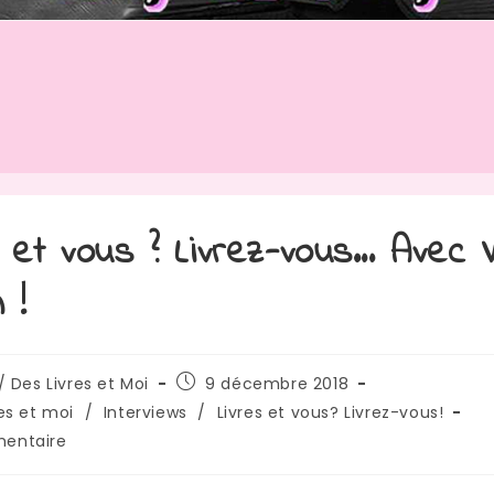
s et vous ? Livrez-vous… Avec V
 !
rice
Publication
/ Des Livres et Moi
9 décembre 2018
publiée :
res et moi
/
Interviews
/
Livres et vous? Livrez-vous!
res
entaire
: