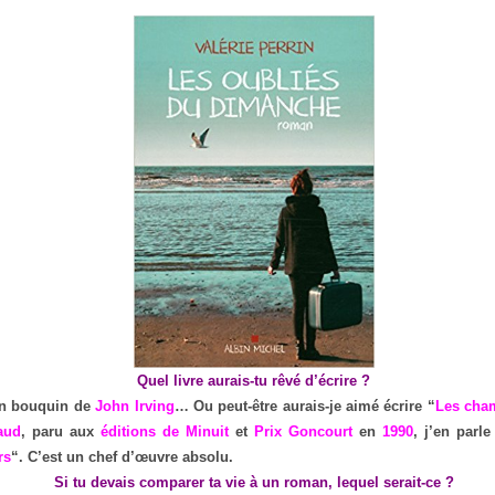
Quel livre aurais-tu rêvé d’écrire ?
un bouquin de
John Irving
… Ou peut-être aurais-je aimé écrire “
Les cha
aud
, paru aux
éditions de Minuit
et
Prix Goncourt
en
1990
, j’en parl
rs
“. C’est un chef d’œuvre absolu.
Si tu devais comparer ta vie à un roman, lequel serait-ce ?