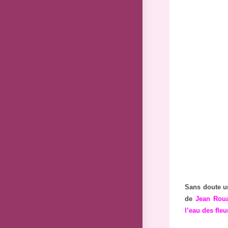
Sans doute 
de
Jean Rou
l’eau des fleu