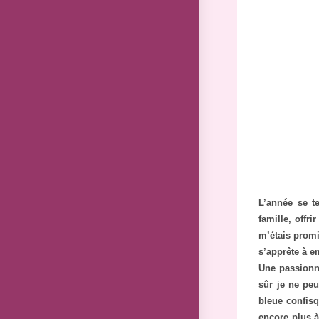
publication 
L’année se t
famille, off
m’étais promi
s’apprête à 
Une passionné
sûr je ne peu
bleue confisq
encore plus à