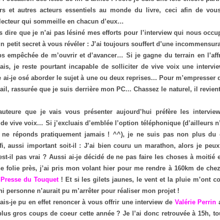
rs et autres acteurs essentiels au monde du livre, ceci afin de vous
e lecteur qui sommeille en chacun d’eux…
s dire que je n’ai pas lésiné mes efforts pour l’interview qui nous occu
 un petit secret à vous révéler : J’ai toujours souffert d’une incommensur
s empêchée de m’ouvrir et d’avancer… Si je gagne du terrain en l’affr
is, je reste pourtant incapable de solliciter de vive voix une interv
 ai-je osé aborder le sujet à une ou deux reprises… Pour m’empresser 
il, rassurée que je suis derrière mon PC… Chassez le naturel, il revient
auteure que je vais vous présenter aujourd’hui préfère les interview
de vive voix… Si j’excluais d’emblée l’option téléphonique (d’ailleurs 
e ne réponds pratiquement jamais ! ^^), je ne suis pas non plus du 
i, aussi important soit-il : J’ai bien couru un marathon, alors je peu
est-il pas vrai ? Aussi ai-je décidé de ne pas faire les choses à moitié
e folie près, j’ai pris mon volant hier pour me rendre à 160km de che
 Presse du Touquet
! Et si les gilets jaunes, le vent et la pluie m’ont 
 ni personne n’aurait pu m’arrêter pour réaliser mon projet !
s-je pu en effet renoncer à vous offrir une interview de
Valérie Perrin
a
lus gros coups de coeur cette année ? Je l’ai donc retrouvée à 15h, t