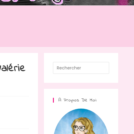
alérie
Press
Escape
to
close
the
A Propos De Moi
search
panel.