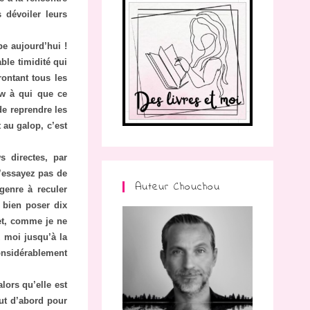
 dévoiler leurs
pe aujourd’hui !
able timidité qui
ontant tous les
iew à qui que ce
de reprendre les
 au galop, c’est
s directes, par
n’essayez pas de
Auteur Chouchou
genre à reculer
x bien poser dix
 et, comme je ne
z moi jusqu’à la
considérablement
lors qu’elle est
out d’abord pour