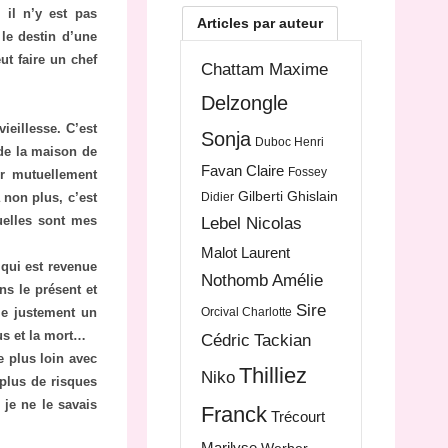
, il n’y est pas
Articles par auteur
 le destin d’une
ut faire un chef
Chattam Maxime
Delzongle
vieillesse. C’est
Sonja
Duboc Henri
 de la maison de
Favan Claire
Fossey
ter mutuellement
Gilberti Ghislain
 non plus, c’est
Didier
uelles sont mes
Lebel Nicolas
Malot Laurent
 qui est revenue
Nothomb Amélie
ns le présent et
Sire
ie justement un
Orcival Charlotte
us et la mort…
Cédric
Tackian
e plus loin avec
Thilliez
Niko
 plus de risques
 je ne le savais
Franck
Trécourt
Marilyse