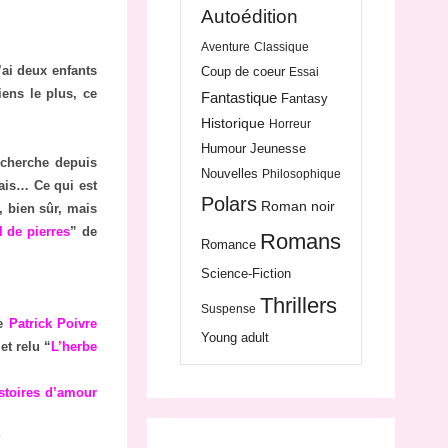
Autoédition
Aventure
Classique
J’ai deux enfants
Coup de coeur
Essai
iens le plus, ce
Fantastique
Fantasy
Historique
Horreur
Humour
Jeunesse
recherche depuis
Nouvelles
Philosophique
ais… Ce qui est
Polars
Roman noir
, bien sûr, mais
 de pierres
” de
Romans
Romance
Science-Fiction
Thrillers
Suspense
de
Patrick Poivre
Young adult
et relu “
L’herbe
istoires d’amour
?