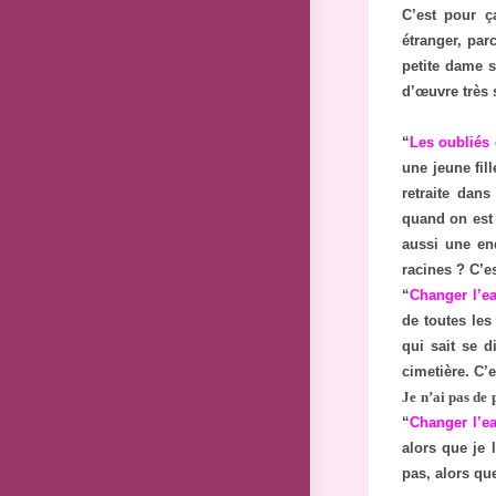
C’est pour ç
étranger, par
petite dame s
d’œuvre très
“
Les oubliés
une jeune fil
retraite dans
quand on est 
aussi une enq
racines ? C’
“
Changer l’ea
de toutes les
qui sait se d
cimetière. C’
Je n’ai pas de
“
Changer l’ea
alors que je 
pas, alors que