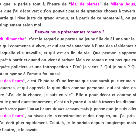
a que je parlais tout à l’heure de “
Mal de pierres
” de
Milena Agus
ce que j’ai découvert qu’on pouvait parler de grandes choses à travers
arde qui rêve juste du grand amour, et à partir de ce moment-là, on pe
 simplement selon moi.
Peux-tu nous présenter tes romans ?
 du dimanche
“, c’est le regard que porte une jeune fille de 21 ans sur la 
le qui commence à vivre, et qui est très attachée à l’une des résidentes
 laquelle elle travaille, et qui est en fin de vie. Que peut-on s’appor
prêt à partir et quand on vient d’arriver. Mais ce roman n’est pas que ça
uête policière et une introspection : D’où je viens ? Qui je suis ? Q
est un hymne à l’amour fou aussi…
u des fleurs
“, c’est l’histoire d’une femme que tout aurait pu tuer mais
 guerres, et qui apprécie le quotidien comme personne, qui est bien da
ire “J’ai de la chance, je suis en vie”. Elle a pour décor et comme v
est le grand questionnement, c’est un hymne à la vie à travers les dispar
 préférence pour l’un ou l’autre de mes romans, mais je
pense que je suis allé
u des fleurs
“, au niveau de la construction et des risques, oui j’ai pris
l’ai écrit plus rapidement. Celui-là, je le portais depuis longtemps mais
 l’autre, je le savais.