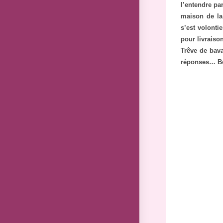
l’entendre pa
maison de la 
s’est volonti
pour livrais
Trêve de bava
réponses… Bo