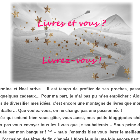
:
ermine et Noël arrive… Il est temps de profiter de ses proches, pas
rir quelques cadeaux… Pour ma part, je n’ai pas pu m’en empêcher : Al
s de diversifier mes idées, c’est encore une montagne de livres que m
emballer… Que voulez-vous, on ne change pas une passionnée !
e qui entend bien vous gâter, vous aussi, mes petits bloggipotes chér
x pas vous envoyer tous les livres que je souhaiterais – Sous peine d
uée par mon banquier ! ^^ – mais j’entends bien vous livrer le meille
 l’occasion des fêtes de fin d’année ! Alors je suis une fois encore parti