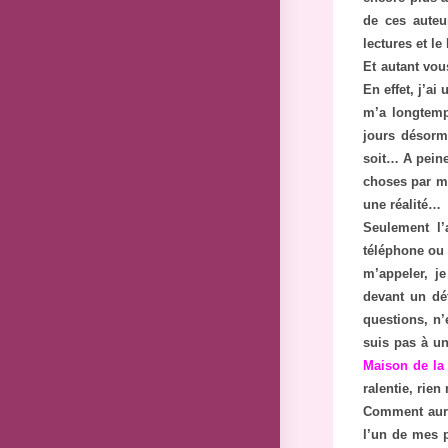
de ces auteu
lectures et l
Et autant vou
En effet, j’ai
m’a longtemp
jours désorma
soit… A peine
choses par ma
une réalité…
Seulement l’
téléphone ou 
m’appeler, j
devant un déf
questions, n’
suis pas à un
Maison de la
ralentie, rien
Comment aurai
l’un de mes p