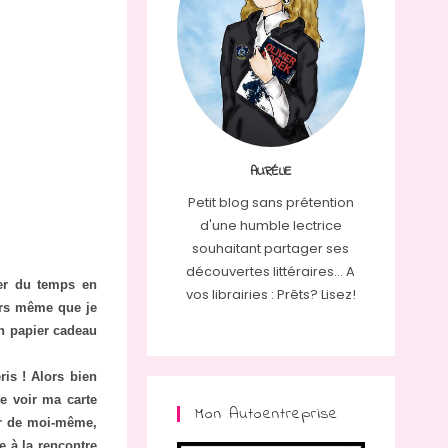
AURÉLIE
Petit blog sans prétention
d'une humble lectrice
souhaitant partager ses
découvertes littéraires... A
ser du temps en
vos librairies : Prêts? Lisez!
ors même que je
on papier cadeau
is ! Alors bien
e voir ma carte
Mon Autoentreprise
ur de moi-même,
e à la rencontre