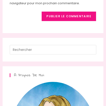
site
navigateur pour mon prochain commentaire.
(facultatif)
Press
Escap
to
close
the
A Propos De Moi
searc
panel.