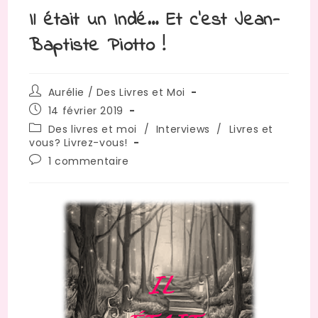
Il était un Indé… Et c’est Jean-
Baptiste Piotto !
Auteur/autrice
Aurélie / Des Livres et Moi
de
Publication
14 février 2019
la
publiée :
Post
Des livres et moi
/
Interviews
/
Livres et
publication :
category:
vous? Livrez-vous!
Commentaires
1 commentaire
de
la
publication :