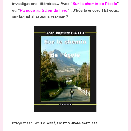
investigations littéraires… Avec “
Sur le chemin de l’école
”
ou “
Panique au Salon du livre
” : J’hésite encore ! Et vous,
sur lequel allez-vous craquer ?
ÉTIQUETTES
:
NON CLASSÉ
,
PIOTTO JEAN-BAPTISTE