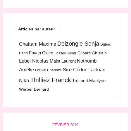
Articles par auteur
Delzongle Sonja
Chattam Maxime
Duboc
Favan Claire
Gilberti Ghislain
Henri
Fossey Didier
Lebel Nicolas
Nothomb
Malot Laurent
Amélie
Sire Cédric
Tackian
Orcival Charlotte
Thilliez Franck
Niko
Trécourt Marilyse
Werber Bernard
FÉVRIER 2019