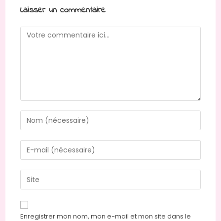
Laisser un commentaire
Comment
Enter
your
name
Enter
or
your
username
email
Saisir
to
address
l’URL
comment
to
de
comment
votre
Enregistrer mon nom, mon e-mail et mon site dans le