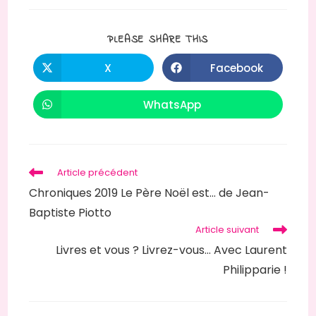
PARTAGER
PLEASE SHARE THIS
CE
CONTENU
X
Facebook
Ouvrir
Ouvrir
dans
dans
une
une
autre
autre
WhatsApp
Ouvrir
fenêtre
fenêtre
dans
une
autre
fenêtre
Read
Article précédent
more
Chroniques 2019 Le Père Noël est… de Jean-
articles
Baptiste Piotto
Article suivant
Livres et vous ? Livrez-vous… Avec Laurent
Philipparie !