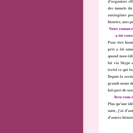
d’organiser ell
des tunnels du
anxiogènes pou
histoire, mes p
Votre roman e
a été votr
Pour être honn
prix a été ann
quand mon édit
lui via Skype 
irréel ce qui é
Depuis la sorti
grands noms du 
fait part de son
Avez-vous d
Plus qu’une idé
suite, j’ai d’a
d’autres histo