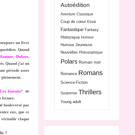
Autoédition
Aventure
Classique
Coup de coeur
Essai
Fantastique
Fantasy
Historique
Horreur
toujours un livre
Humour
Jeunesse
 quotidien. Quand
Nouvelles
Philosophique
 Hamme
,
Dufaux
,
Polars
Roman noir
cés. Quand j’ai un
une période assez
Romans
Romance
r pleinement.
Science-Fiction
Thrillers
“
Les fourmis
” de
Suspense
e lecture.
Young adult
été bouleversé par
’entre eux, que ce
 véritable claque
lic ?