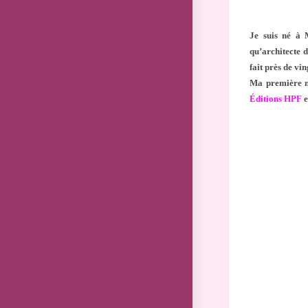
Je suis né à M
qu’architecte d
fait près de vi
Ma première n
Éditions HPF
e