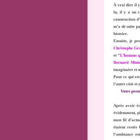
À vrai dire il 
lu, il y a un 
construction d
m’a de suite pa
histoire.
Ensuite, je pe
Christophe Gr
et “
L’homme qu
Bernard Mini
imaginaire et m
Pour ce qui est 
l’autre côté et
Votre prem
Après avoir éc
évidemment, plu
mon fil d’actu
étaient restés
l’ambiance est