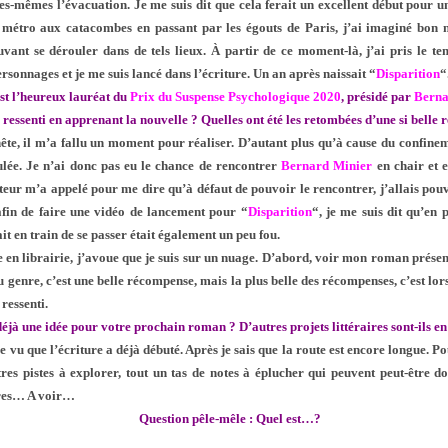
es-mêmes l’évacuation. Je me suis dit que cela ferait un excellent début pour un 
 métro aux catacombes en passant par les égouts de Paris, j’ai imaginé bon
vant se dérouler dans de tels lieux. À partir de ce moment-là, j’ai pris le t
ersonnages et je me suis lancé dans l’écriture. Un an après naissait “
Disparition
“
st l’heureux lauréat du
Prix du Suspense Psychologique 2020
, présidé par
Berna
e ressenti en apprenant la nouvelle ? Quelles ont été les retombées d’une si belle
ête, il m’a fallu un moment pour réaliser. D’autant plus qu’à cause du confinem
ulée. Je n’ai donc pas eu le chance de rencontrer
Bernard Minier
en chair et 
eur m’a appelé pour me dire qu’à défaut de pouvoir le rencontrer, j’allais pouv
afin de faire une vidéo de lancement pour “
Disparition
“, je me suis dit qu’en 
tait en train de se passer était également un peu fou.
e en librairie, j’avoue que je suis sur un nuage. D’abord, voir mon roman présen
genre, c’est une belle récompense, mais la plus belle des récompenses, c’est lo
 ressenti.
éjà une idée pour votre prochain roman ? D’autres projets littéraires sont-ils e
e vu que l’écriture a déjà débuté. Après je sais que la route est encore longue. Pou
utres pistes à explorer, tout un tas de notes à éplucher qui peuvent peut-être 
ires… A voir…
Question pêle-mêle : Quel est…?