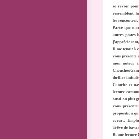
se revoir pour
ressemblent, l
les rencontrer,
Parce que mon 
autres gestes 
j’apprécie tant
Il me tenait à 
vous présente 
mon auteur ch
ChouchouGames
thriller
intitul
Contrite et na
lecture commun
aussi au plus g
vous présenter
proposition qu’
coeur… En plus 
Trêve de bavard
Bonne lecture 