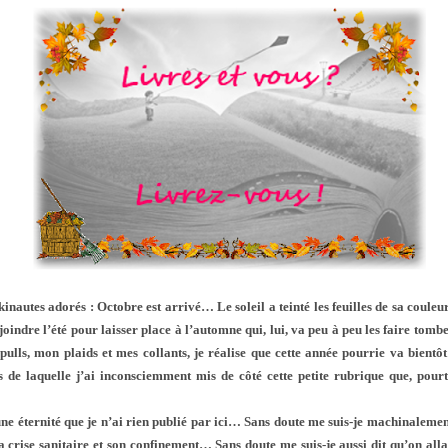
:
inautes adorés : Octobre est arrivé… Le soleil a teinté les feuilles de sa coul
ejoindre l’été pour laisser place à l’automne qui, lui, va peu à peu les faire tom
 pulls, mon plaids et mes collants, je réalise que cette année pourrie va bient
 de laquelle j’ai inconsciemment mis de côté cette petite rubrique que, pourta
une éternité que je n’ai rien publié par ici… Sans doute me suis-je machinalemen
a crise sanitaire et son confinement… Sans doute me suis-je aussi dit qu’on all