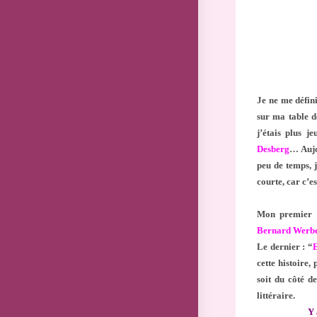
Je ne me défin
sur ma table d
j’étais plus 
Desberg
… Aujou
peu de temps, 
courte, car c’e
Mon premier c
Bernard Werb
Le dernier : “
cette histoire,
soit du côté d
littéraire.
Y 