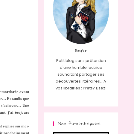
AURÉLIE
Petit blog sans prétention
d'une humble lectrice
souhaitant partager ses
découvertes littéraires... A
vos librairies : Prêts? Lisez!
eur mordorée avant
ber… Et tandis que
ôt s’achever… Une
nt, j’ai toujours
Mon Autoentreprise
t repliée sui moi-
ait prochainement