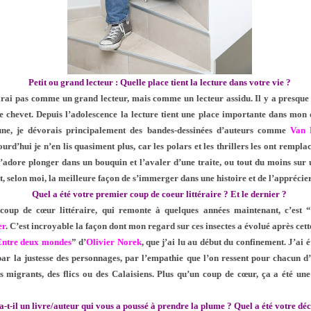
Petit ou grand lecteur : Quelle place tient la lecture dans votre vie ?
irai pas comme un grand lecteur, mais comme un lecteur assidu. Il y a presque 
e chevet. Depuis l’adolescence la lecture tient une place importante dans mon
jeune, je dévorais principalement des bandes-dessinées d’auteurs comme
Van
rd’hui je n’en lis quasiment plus, car les polars et les thrillers les ont rempla
j’adore plonger dans un bouquin et l’avaler d’une traite, ou tout du moins sur 
st, selon moi, la meilleure façon de s’immerger dans une histoire et de l’apprécie
Quel a été votre premier coup de coeur littéraire ? Et le dernier ?
oup de cœur littéraire, qui remonte à quelques années maintenant, c’est 
er
. C’est incroyable la façon dont mon regard sur ces insectes a évolué après cett
Entre deux mondes
” d’
Olivier Norek
, que j’ai lu au début du confinement. J’ai 
 par la justesse des personnages, par l’empathie que l’on ressent pour chacun d
es migrants, des flics ou des Calaisiens. Plus qu’un coup de cœur, ça a été une
a-t-il un livre/auteur qui vous a poussé à prendre la plume ? Quel a été votre déc