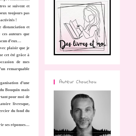
res se suivent et
peux toujours pas
activités !
e distanciation et
e ces auteurs que
 chacun d’eux…
avec plaisir que je
e cet été grâce à
’occasion de mes
d’un remarquable
Auteur Chouchou
rganisation d’une
 du Bouquin mais
ortant pour moi de
toire livresque,
mercier du fond du
vrir ses réponses…