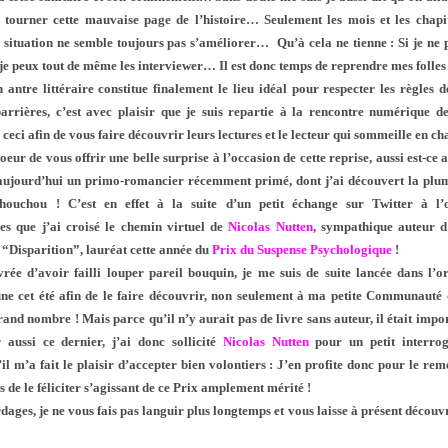
 tourner cette mauvaise page de l’histoire… Seulement les mois et les chapit
a situation ne semble toujours pas s’améliorer… Qu’à cela ne tienne : Si je ne 
 je peux tout de même les interviewer… Il est donc temps de reprendre mes folles 
antre littéraire constitue finalement le lieu idéal pour respecter les règles d
barrières, c’est avec plaisir que je suis repartie à la rencontre numérique d
, ceci afin de vous faire découvrir leurs lectures et le lecteur qui sommeille en
coeur de vous offrir une belle surprise à l’occasion de cette reprise, aussi est-ce 
aujourd’hui un primo-romancier récemment primé, dont j’ai découvert la plum
ouchou ! C’est en effet à la suite d’un petit échange sur Twitter à l
 que j’ai croisé le chemin virtuel de
Nicolas Nutten
, sympathique auteur 
é “Disparition”, lauréat cette année du
Prix du Suspense Psychologique
!
vrée d’avoir failli louper pareil bouquin, je me suis de suite lancée dans l’o
e cet été afin de le faire découvrir, non seulement à ma petite Communauté
rand nombre ! Mais parce qu’il n’y aurait pas de livre sans auteur, il était imp
 aussi ce dernier, j’ai donc sollicité
Nicolas Nutten
pour un petit interroga
il m’a fait le plaisir d’accepter bien volontiers : J’en profite donc pour le re
de le féliciter s’agissant de ce Prix amplement mérité !
ages, je ne vous fais pas languir plus longtemps et vous laisse à présent décou
!