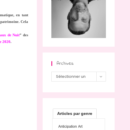
matique, en tant
e patrimoine. Cela
aux de Nuit
” des
ue 2020
.
Archives
Archives
Sélectionner un
mois
Articles par genre
Anticipation
Art