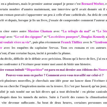
y en a plusieurs, mais le premier auteur auquel je pense c’est
Bernard Werber
, 
certain nombre d’années maintenant, une interview qu’il avait donnée où il 
’un roman pouvait s’apparenter un peu à celle d’une cathédrale. Au delà de cett
rlé et depuis, lorsque je lis un livre, j’essaie de comprendre comment l’auteur 
ux citer entre autre
Maxime Chattam
avec “
La trilogie du mal
” et “
Le 5è
angé
avec “
Le vol des cigognes
” et “
Les rivières pourpres
“,
Douglas Kennedy
a
i voulait vivre sa vie
“, puis plus récemment
Franck Thilliez
avec le “
Syndrom
er
avec les enquêtes du capitaine Servaz. Tous ces romans et ces auteur
’ont, d’une certaine façon, incité à prendre la plume.
du déclic, difficile de le définir avec précision. Disons qu’à force de lire, j’ai eu
 me confronter à l’écriture pour tenter moi aussi de bâtir une histoire.
ier roman intitulé “
Disparition
” est paru en mai dernier aux éditions des
Nouve
Pouvez-vous nous en parler ? Comment avez-vous travaillé sur celui-ci ?
rit plusieurs nouvelles, je cherchais une idée pour me lancer dans l’écriture
s on cherche l’inspiration moins on la trouve. Et c’est par hasard, qu’un jour, 
alité je suis tombé sur un fait divers qui a tout déclenché : en pleine canicul
 bloqués dans les tunnels du métro. Suite à l’arrêt des rames la climatisatio
 vite devenue suffocante. Au bout de deux heures, certaines personnes ont 