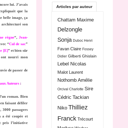
encore lui. J’avais
Articles par auteur
expliquait que la
e belle image, ça
Chattam Maxime
a architecturé son
Delzongle
me règne
“,
Jean-
Sonja
Duboc Henri
vec “
Cul de sac
”
Favan Claire
Fossey
e [E]
” et bien sûr
Gilberti Ghislain
Didier
s ont nourri mon
Lebel Nicolas
 envie de passer de
Malot Laurent
Nothomb Amélie
aux Auteurs
:
Sire
Orcival Charlotte
 d’un roman. Bien
Cédric
Tackian
en faisant défiler
Thilliez
Niko
e, 3000 passagers
n a été coupée et
Franck
Trécourt
pris l’initiative
Marilyse