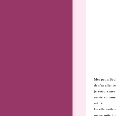
publication 
Mes petits Book
de s’en aller r
je ressors mes
année au cours
adoré…
En effet voilà 
même suite à l