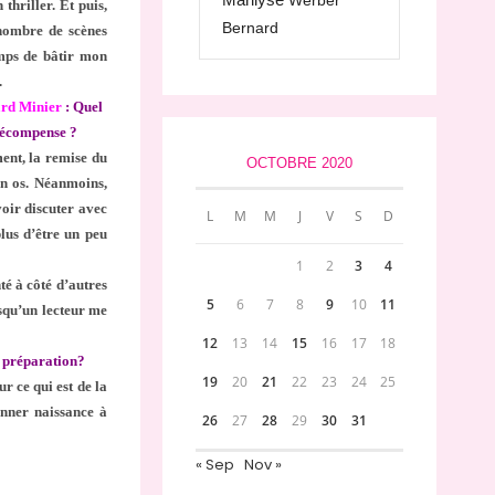
Werber
thriller. Et puis,
Bernard
 nombre de scènes
emps de bâtir mon
.
rd Minier
: Quel
 récompense ?
ent, la remise du
OCTOBRE 2020
en os. Néanmoins,
oir discuter avec
L
M
M
J
V
S
D
plus d’être un peu
1
2
3
4
té à côté d’autres
5
6
7
8
9
10
11
rsqu’un lecteur me
12
13
14
15
16
17
18
n préparation?
19
20
21
22
23
24
25
r ce qui est de la
donner naissance à
26
27
28
29
30
31
« Sep
Nov »