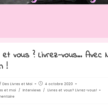
s et vous ? Livrez-vous… Avec 
n !
rice
Publication
/ Des Livres et Moi
4 octobre 2020
publiée :
res et moi
/
Interviews
/
Livres et vous? Livrez-vous!
res
entaire
: