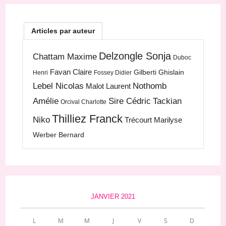
Articles par auteur
Delzongle Sonja
Chattam Maxime
Duboc
Favan Claire
Gilberti Ghislain
Henri
Fossey Didier
Lebel Nicolas
Nothomb
Malot Laurent
Amélie
Sire Cédric
Tackian
Orcival Charlotte
Thilliez Franck
Niko
Trécourt Marilyse
Werber Bernard
JANVIER 2021
L
M
M
J
V
S
D