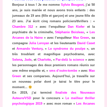
Bonjour à tous ! Je me nomme
Sylvie Bougeot
, j’ai 50
ans, je suis mariée et nous avons trois enfants : des
jumeaux de 19 ans (fille et garçon) et une jeune fille de
23 ans. J’ai écrit cinq romans policiers/thrillers : «
Chambre 312
» avec l’enquêteur
Dan Kiefer
et la
psychiatre de la criminelle,
Stéphanie Boisleau
, «
Les
Arcanes de la Haine
» avec l’enquêteur
Max Green
, sa
compagne
Julia Leroyan
et les lieutenants
David Caset
et
Armando Ventury
, «
Le syndrome du poulpe
», un
très troublant et magnifique psychodrame, avec
Selena
,
Jude
, et
Charlotte
, «
Par-delà la science
» avec
les personnages des deux premiers romans réunis sur
une même enquête et, «
sms d’outre-tombe
» avec
Max
Green
et ses comparses. Aujourd’hui, je travaille sur
un nouveau polar dont je tairai le titre pour le
moment…
En 2019, j’ai terminé
finaliste des Nouveaux
Auteurs/VSD
pour le concours «
Le meilleur thriller
psychologique 2019
» avec mon roman «
Les Arcanes