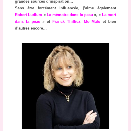
grandes sources d’inspiration…
Sans être forcément influencée, j’aime également
Robert Ludlum
«
La mémoire dans la peau
», «
La mort
dans la peau
» et
Franck Thilliez
,
Mo Malo
et bien
d’autres encore…