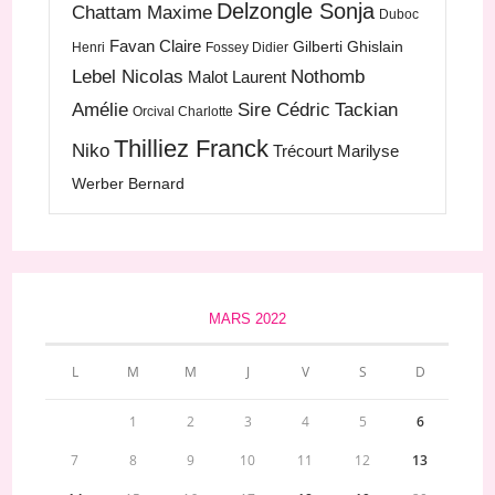
Delzongle Sonja
Chattam Maxime
Duboc
Favan Claire
Gilberti Ghislain
Henri
Fossey Didier
Lebel Nicolas
Nothomb
Malot Laurent
Amélie
Sire Cédric
Tackian
Orcival Charlotte
Thilliez Franck
Niko
Trécourt Marilyse
Werber Bernard
MARS 2022
L
M
M
J
V
S
D
1
2
3
4
5
6
7
8
9
10
11
12
13