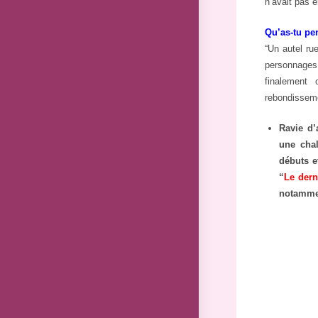
n’avait pas e
Qu’as-tu pen
“Un autel ru
personnages 
finalement
rebondisseme
Ravie d’
une cha
débuts e
“
Le dern
notamme