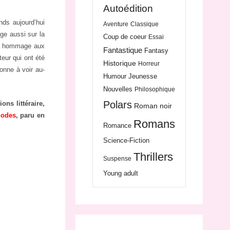
Autoédition
ds aujourd’hui
Aventure
Classique
oge aussi sur la
Coup de coeur
Essai
d’un hommage aux
Fantastique
Fantasy
teur qui ont été
Historique
Horreur
onne à voir au-
Humour
Jeunesse
Nouvelles
Philosophique
Polars
ons littéraire,
Roman noir
hodes
, paru en
Romans
Romance
Science-Fiction
Thrillers
Suspense
Young adult