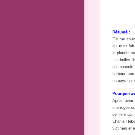
Résumé :
“Je me souvi
qui m’ait fai
la planète où
Les balles de
qui bascule 
barbarie son
un pays qu’o
Pourquoi avo
Après avoir 
interrogée su
ce livre qui
Charlie Hebd
victimes et e