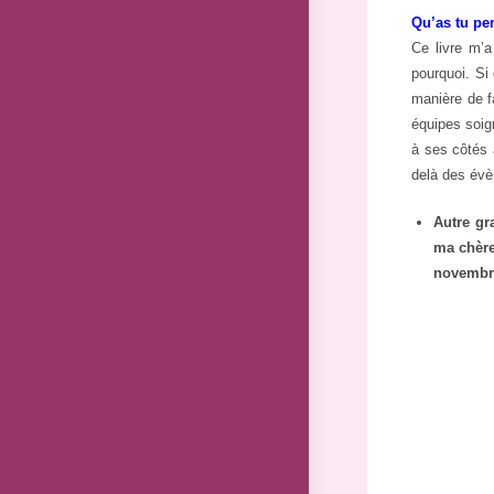
Qu’as tu pen
Ce livre m’a
pourquoi. Si 
manière de fa
équipes soign
à ses côtés 
delà des évèn
Autre gra
ma chèr
novembr