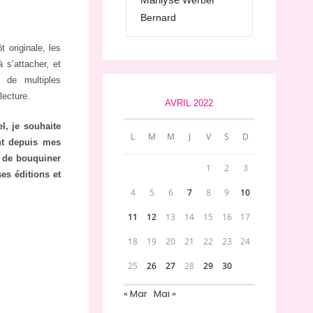
Werber
Bernard
 originale, les
 s’attacher, et
 de multiples
lecture.
AVRIL 2022
l, je souhaite
L
M
M
J
V
S
D
nt depuis mes
i de bouquiner
1
2
3
es éditions et
4
5
6
7
8
9
10
11
12
13
14
15
16
17
18
19
20
21
22
23
24
25
26
27
28
29
30
« Mar
Mai »