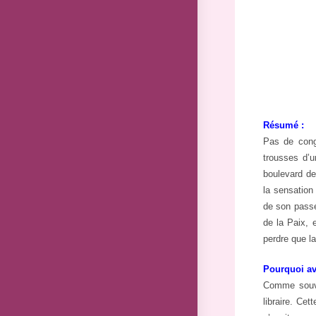
Résumé :
Pas de cong
trousses d’u
boulevard de
la sensation
de son passé,
de la Paix, 
perdre que la 
Pourquoi avo
Comme souve
libraire. Cet