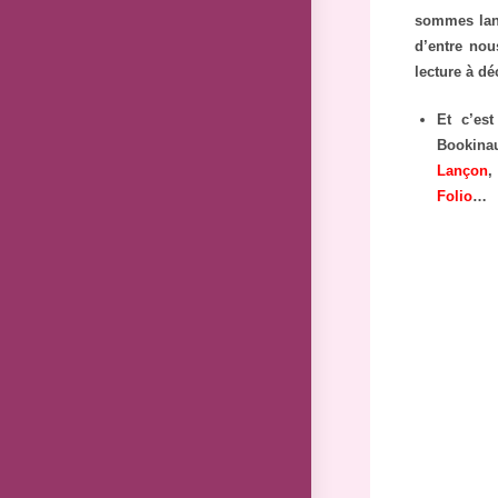
sommes lanc
d’entre nou
lecture à dé
Et c’es
Bookinau
Lançon
,
Folio
…