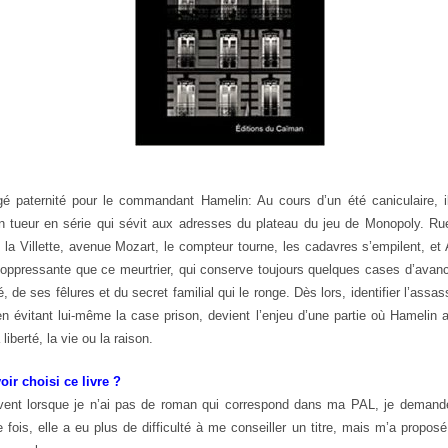
é paternité pour le commandant Hamelin: Au cours d’un été caniculaire, i
n tueur en série qui sévit aux adresses du plateau du jeu de Monopoly. Ru
 la Villette, avenue Mozart, le compteur tourne, les cadavres s’empilent, et
 oppressante que ce meurtrier, qui conserve toujours quelques cases d’avanc
 de ses fêlures et du secret familial qui le ronge. Dès lors, identifier l’assas
en évitant lui-même la case prison, devient l’enjeu d’une partie où Hamelin 
liberté, la vie ou la raison.
ir choisi ce livre ?
nt lorsque je n’ai pas de roman qui correspond dans ma PAL, je demand
te fois, elle a eu plus de difficulté à me conseiller un titre, mais m’a proposé 