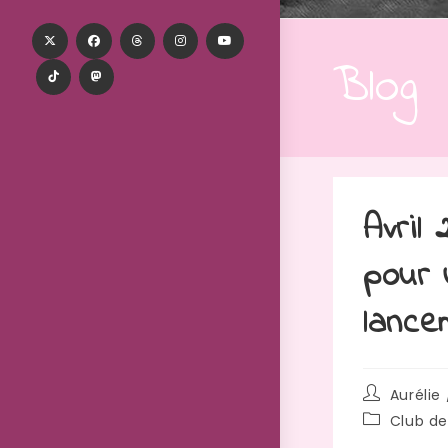
Blog
Avril
pour 
lance
Aurélie 
Club de