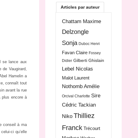
Articles par auteur
Chattam Maxime
Delzongle
Sonja
Duboc Henri
Favan Claire
Fossey
Gilberti Ghislain
Didier
l se lance aux
Lebel Nicolas
e de Vaugirard,
 Abel Hamelin a
Malot Laurent
e, connaît tout
Nothomb Amélie
sin avant la rue
Sire
Orcival Charlotte
a plus encore à
Cédric
Tackian
Thilliez
Niko
e conseil à ma
Franck
Trécourt
celui-ci qu’elle
Marilyse