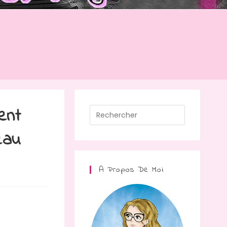
ent
eau
A Propos De Moi