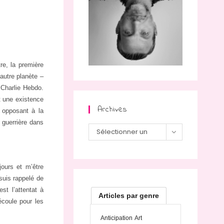
re, la première
 autre planète –
e Charlie Hebdo.
it une existence
Archives
n opposant à la
 guerrière dans
Sélectionner un
mois
ours et m’être
 suis rappelé de
st l’attentat à
Articles par genre
écoule pour les
Anticipation
Art