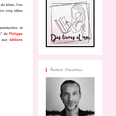
du bilan, l’un
ici cinq idées
venturière et
u
” de
Philippe
e aux
éditions
Auteur Chouchou