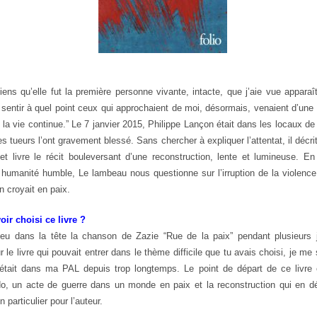
ens qu’elle fut la première personne vivante, intacte, que j’aie vue apparaît
t sentir à quel point ceux qui approchaient de moi, désormais, venaient d’une
 la vie continue.” Le 7 janvier 2015, Philippe Lançon était dans les locaux d
s tueurs l’ont gravement blessé. Sans chercher à expliquer l’attentat, il décr
et livre le récit bouleversant d’une reconstruction, lente et lumineuse. E
 humanité humble, Le lambeau nous questionne sur l’irruption de la violence
n croyait en paix.
ir choisi ce livre ?
eu dans la tête la chanson de Zazie “Rue de la paix” pendant plusieurs j
r le livre qui pouvait entrer dans le thème difficile que tu avais choisi, je me
 était dans ma PAL depuis trop longtemps. Le point de départ de ce livre e
o, un acte de guerre dans un monde en paix et la reconstruction qui en d
n particulier pour l’auteur.