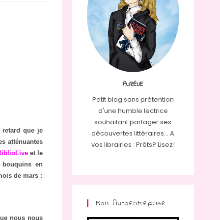
AURÉLIE
Petit blog sans prétention
d'une humble lectrice
souhaitant partager ses
 retard que je
découvertes littéraires... A
es atténuantes
vos librairies : Prêts? Lisez!
iblioLive
et le
s bouquins en
mois de mars :
Mon Autoentreprise
 que nous nous