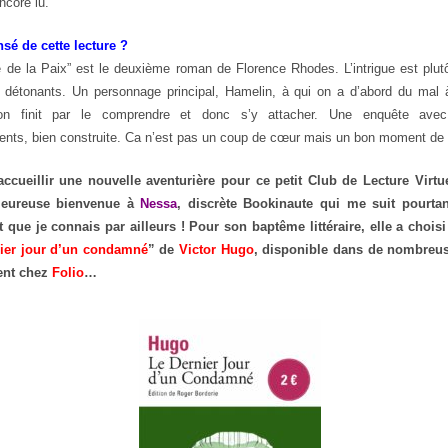
ncore lu.
sé de cette lecture ?
e de la Paix” est le deuxième roman de Florence Rhodes. L’intrigue est plutôt
détonants. Un personnage principal, Hamelin, à qui on a d’abord du mal à
 on finit par le comprendre et donc s’y attacher. Une enquête avec
nts, bien construite. Ca n’est pas un coup de cœur mais un bon moment de 
accueillir une nouvelle aventurière pour ce petit Club de Lecture Virtue
leureuse bienvenue à
Nessa
, discrète Bookinaute qui me suit pourta
t que je connais par ailleurs ! Pour son baptême littéraire, elle a chois
ier jour d’un condamné
” de
Victor Hugo
, disponible dans de nombreus
nt chez
Folio
…