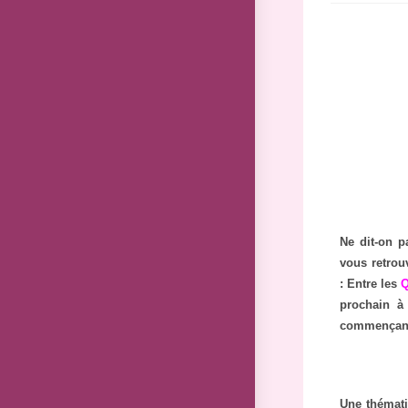
Ne dit-on p
vous retrou
: Entre les
Q
prochain à
commençant 
Une thémati