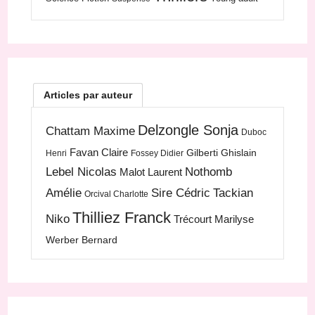
Articles par auteur
Delzongle Sonja
Chattam Maxime
Duboc
Favan Claire
Gilberti Ghislain
Henri
Fossey Didier
Lebel Nicolas
Nothomb
Malot Laurent
Amélie
Sire Cédric
Tackian
Orcival Charlotte
Thilliez Franck
Niko
Trécourt Marilyse
Werber Bernard