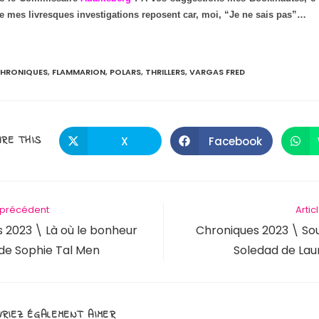
e mes livresques investigations reposent car, moi, “Je ne sais pas”…
HRONIQUES
,
FLAMMARION
,
POLARS
,
THRILLERS
,
VARGAS FRED
RE THIS
X
Facebook
e précédent
Artic
 2023 \ Là où le bonheur
Chroniques 2023 \ Sous
 de Sophie Tal Men
Soledad de Lau
RIEZ ÉGALEMENT AIMER