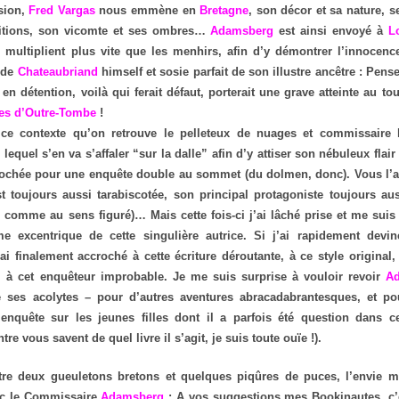
sion,
Fred Vargas
nous emmène en
Bretagne
, son décor et sa nature, s
titions, son vicomte et ses ombres…
Adamsberg
est ainsi envoyé à
L
 multiplient plus vite que les menhirs, afin d’y démontrer l’innocen
 de
Chateaubriand
himself et sosie parfait de son illustre ancêtre : Pens
en détention, voilà qui ferait défaut, porterait une grave atteinte au 
es d’Outre-Tombe
!
ce contexte qu’on retrouve le pelleteux de nuages et commissaire l
, lequel s’en va s’affaler “sur la dalle” afin d’y attiser son nébuleux flai
ochée pour une enquête double au sommet (du dolmen, donc). Vous l’a
est toujours aussi tarabiscotée, son principal protagoniste toujours au
 comme au sens figuré)… Mais cette fois-ci j’ai lâché prise et me suis 
e excentrique de cette singulière autrice. Si j’ai rapidement devin
ai finalement accroché à cette écriture déroutante, à ce style original, 
 à cet enquêteur improbable. Je me suis surprise à vouloir revoir
A
 ses acolytes – pour d’autres aventures abracadabrantesques, et po
enquête sur les jeunes filles dont il a parfois été question dans c
tre vous savent de quel livre il s’agit, je suis toute ouïe !).
tre deux gueuletons bretons et quelques piqûres de puces, l’envie m
ec le Commissaire
Adamsberg
: A vos suggestions mes Bookinautes, c’