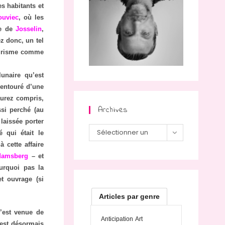
es habitants et
ouviec
, où les
ce de
Josselin
,
ez donc, un tel
tourisme comme
unaire qu’est
r entouré d’une
urez compris,
Archives
ssi perché (au
laissée porter
Sélectionner un
é qui était le
à cette affaire
mois
damsberg
– et
urquoi pas la
et ouvrage (si
Articles par genre
’est venue de
Anticipation
Art
est désormais