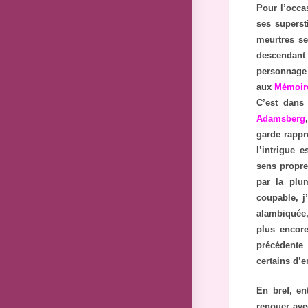
Pour l’occa
ses supers
meurtres se
descendant
personnage 
aux
Mémoir
C’est dans 
Adamsberg
garde rappr
l’intrigue 
sens propre
par la plum
coupable, j’
alambiquée,
plus encore
précédente 
certains d’en
En bref, en
renouer av