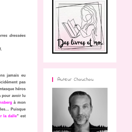
rres dressées
l.
ons jamais eu
Auteur Chouchou
décidément pas
fantasque héros
à pour avoir lu
msberg
à mon
lles… Puisque
r la dalle
” est