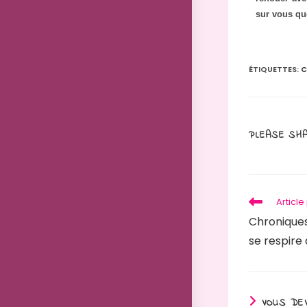
sur vous qu
ÉTIQUETTES
:
C
PLEASE SHA
Articl
Chroniques
se respire
VOUS DEV