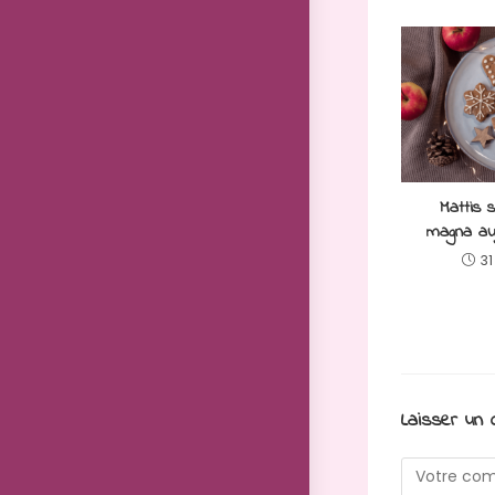
Mattis 
magna au
31
Laisser un