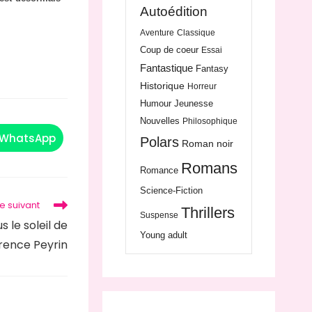
Autoédition
Aventure
Classique
Coup de coeur
Essai
Fantastique
Fantasy
Historique
Horreur
Humour
Jeunesse
Nouvelles
Philosophique
WhatsApp
Polars
Roman noir
Romans
Romance
Science-Fiction
le suivant
Thrillers
Suspense
 le soleil de
Young adult
rence Peyrin