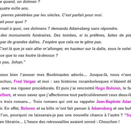
de quand, un dolmen ?
uatre mille ans.
ierres pénétrées par les siècles. C’est parfait pour moi.
ait pour quoi ?
ervait à quoi, ces dolmens ? demanda Adamsberg sans répondre.
es monuments funéraires. Des tombes, si tu préfères, faites de pie
 par de grandes dalles. J’espère que cela ne te gêne pas.
’est là que je vais aller m’allonger, en hauteur sur la dalle, sous le solei
ce que tu vas foutre là-dessus ?
s pas, Johan.”
peux bien l’avouer mes Bookinautes adorés… Jusque-là, nous n’av
rochus,
Fred Vargas
et moi : ses histoires rocambolesques n’étaient 
 avec ma rigueur procédurale. Et puis j’ai rencontré
Hugo Boloren
, le 
ilbert
, et vous savez que j’affectionne tout particulièrement ceux deux-l
rs trois romans… Trois romans qui ont su rappeler
Jean-Baptiste Ada
r. En effet,
Boloren
et sa bille m’ont fait penser à
Adamsberg
et ses bu
 l’un, pourquoi ne laisserais-je pas une nouvelle chance à l’autre ? “
Su
 en librairie… L’heure des retrouvailles avaient sonné : Chouchen !