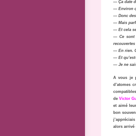
— Ça date 
— Environ q
— Donc des p
— Mais parf
— Et cela s
— Ce sont d
recouvertes
— En rien. C
— Et qu’est-
— Je ne sai
A vous je 
d’atomes c
compatibles
de
Victor Gu
et aimé leu
bon souveni
j’appréciais
alors arrivé