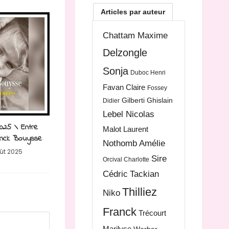
Articles par auteur
Chattam Maxime
Delzongle
Sonja
Duboc Henri
Favan Claire
Fossey
Gilberti Ghislain
Didier
Lebel Nicolas
025 \ Entre
Malot Laurent
anck Bouysse
Nothomb Amélie
ût 2025
Sire
Orcival Charlotte
Cédric
Tackian
Thilliez
Niko
Franck
Trécourt
Marilyse