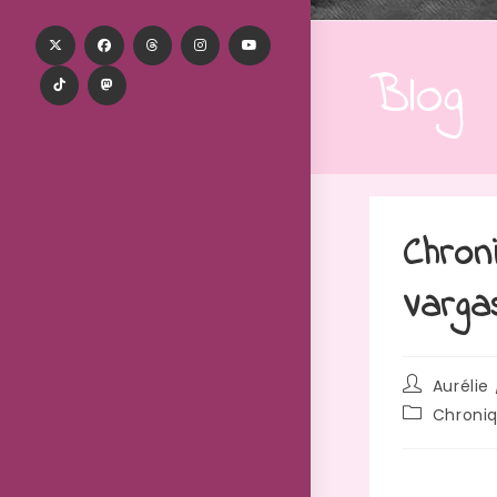
Blog
Chron
Varga
Aurélie 
Chroni