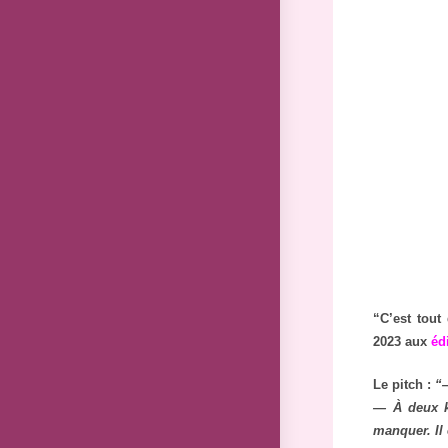
“C’est tou
2023 aux
éd
Le pitch :
“—
— À deux ki
manquer. Il 