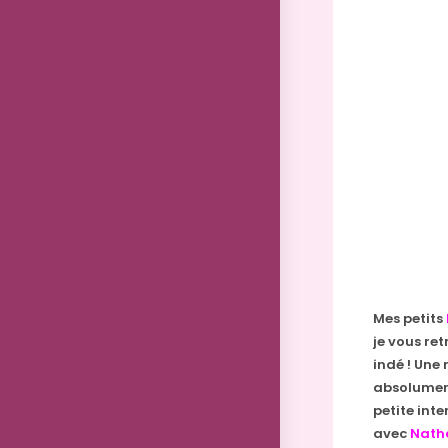
Mes petits
je vous re
indé ! Une 
absolument 
petite inte
avec
Natha