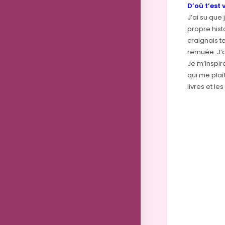
D’où t’est 
J’ai su que 
propre hist
craignais t
remuée. J’a
Je m’inspir
qui me plaî
livres et l