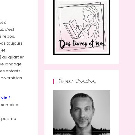
et à
t, c’est
e repos.
 pas toujours
 et
) du quartier
 le langage
es enfants.
e vernir les
Auteur Chouchou
 vie ?
ar semaine.
ux pas me