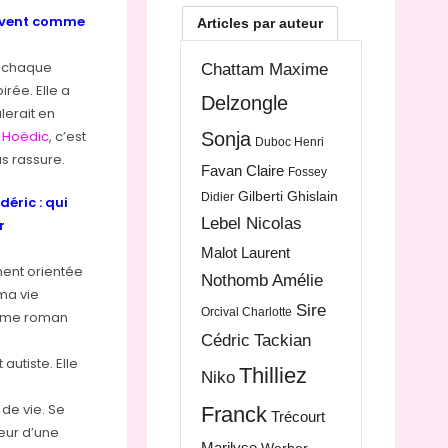
orvent comme
Articles par auteur
ds chaque
Chattam Maxime
irée. Elle a
Delzongle
lerait en
r
Hoëdic
, c’est
Sonja
Duboc Henri
s rassure.
Favan Claire
Fossey
Gilberti Ghislain
Didier
éric : qui
Lebel Nicolas
r
Malot Laurent
ment orientée
Nothomb Amélie
ma vie
Sire
Orcival Charlotte
ième roman
Cédric
Tackian
autiste. Elle
Thilliez
Niko
de vie. Se
Franck
Trécourt
œur d’une
Marilyse