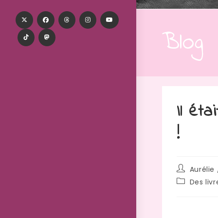
Blog
Il ét
!
Aurélie 
Des liv