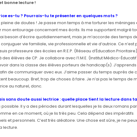
et bonne lecture !
rice es-tu ? Pourrais-tu te présenter en quelques mots ?
 pleine de doutes ! Je passe mon temps à me torturer les méninges 
 mon entourage concernant mes écrits. Ils me supportent malgré tou
’ai besoin d’écrire quotidiennement, mais je m’accorde des temps d
conjuguer vie familiale, vie professionnelle et vie d’autrice. Ce n’est
 suis professeure des écoles en R.E.P. (Réseau d’Éducation Prioritaire)
à des élèves de CP. Je collabore avec l’I.M.E. (Institut Médico-Éducatif
evoir dans la classe des élèves porteurs de handicap(s). J’apprends
 afin de communiquer avec eux. J’aime passer du temps auprès de c
tent beaucoup. Bref, trop de choses à faire. Je n’ai pas le temps de m
trice au naturel, donc.
is sans doute aussi lectrice : quelle place tient la lecture dans ta
lus possible. Il y a des périodes durant lesquelles je lis deux romans p
omme en ce moment, où je lis très peu. Cela dépend des impératifs
els et personnels. C’est très aléatoire. Une chose est sûre, je ne pe
a lecture.