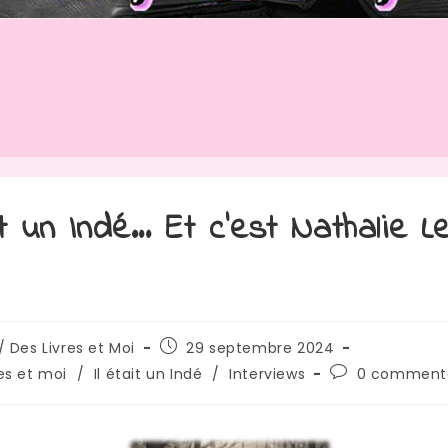
ait un Indé… Et c’est Nathalie L
/ Des Livres et Moi
29 septembre 2024
res et moi
/
Il était un Indé
/
Interviews
0 commenta