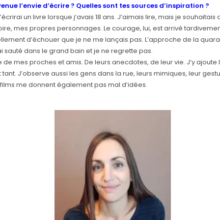
venue l’envie d’écrire ? Quelles sont tes sources d’inspiration ?
j’écrirai un livre lorsque j’avais 18 ans. J’aimais lire, mais je souhaitai
oire, mes propres personnages. Le courage, lui, est arrivé tardivemen
ellement d’échouer que je ne me lançais pas. L’approche de la quar
i sauté dans le grand bain et je ne regrette pas.
e de mes proches et amis. De leurs anecdotes, de leur vie. J’y ajoute 
t tant. J’observe aussi les gens dans la rue, leurs mimiques, leur gestu
es films me donnent également pas mal d’idées.