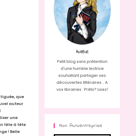
AURÉLIE
Petit blog sans prétention
d'une humble lectrice
souhaitant partager ses
découvertes littéraires... A
vos librairies : Prêts? Lisez!
tiguée, que
ouvel auteur
t
liser une
n tête à tête
Mon Autoentreprise
ge ! Belle