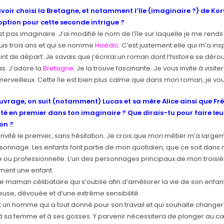
voir choisi la Bretagne, et notamment l’île (imaginaire ?) de K
option pour cette seconde intrigue ?
st pas imaginaire. J’ai modifié le nom de l’île sur laquelle je me ren
is trois ans et qui se nomme
Hoëdic
. C’est justement elle qui m’a insp
nt de départ. Je savais que j’écrirai un roman dont l’histoire se dérou
as. J’adore la
Bretagne
. Je la trouve fascinante. Je vous invite à visite
merveilleux. Cette île est bien plus calme que dans mon roman, je vou
uvrage, on suit (notamment) Lucas et sa mère Alice ainsi que Fréd
vité en premier dans ton imaginaire ? Que dirais-tu pour faire leu
on ?
 invité le premier, sans hésitation. Je crois que mon métier m’a large
sonnage. Les enfants font partie de mon quotidien, que ce soit dans 
e ou professionnelle. L’un des personnages principaux de mon trois
ment une enfant.
e maman célibataire qui s’oublie afin d’améliorer la vie de son enfant 
use, dévouée et d’une extrême sensibilité.
 un homme qui a tout donné pour son travail et qui souhaite changer 
à sa femme et à ses gosses. Y parvenir nécessitera de plonger au c