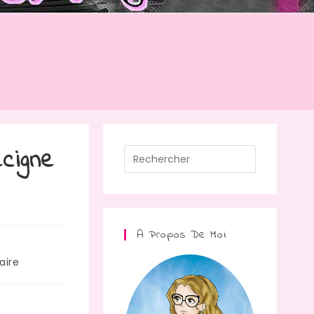
ecigne
A Propos De Moi
ire