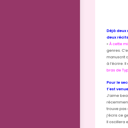
Déjà deux r
deux récit
«
À cette m
genres. C’e
manuscrit a
à l’écrire. 
bras de Ty
Pour le sec
t’est venu
J’aime bea
récemmen
trouve pas
j’écris ce 
Il oscillera