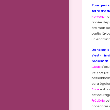
Pourquoi a
terre d’ad
Korvent
n’e
année depu
été mon poi
partie là-b
un endroit 
Dans cet o
s’est-il in
présentati
Lucas
s’est
vers ce per
personnell
sera égale
Alice
est un
est courage
Frédéric
est
consacrer 