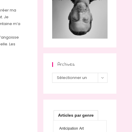
s créer ma
t. Je
antaine m’a
l’angoisse
elle. Les
Archives
Sélectionner un
mois
Articles par genre
Anticipation
Art