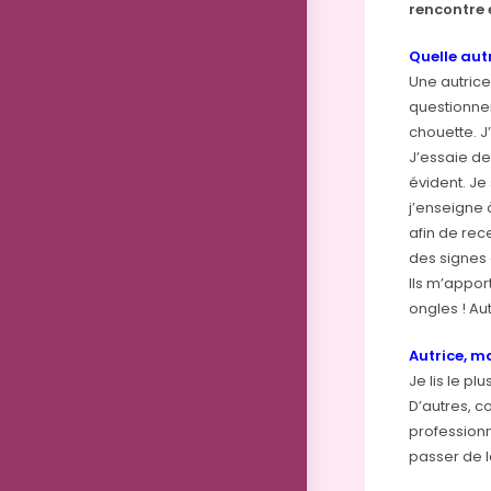
rencontre 
Quelle aut
Une autrice
questionner
chouette. J
J’essaie de 
évident. Je
j’enseigne 
afin de rec
des signes
Ils m’appor
ongles ! Au
Autrice, ma
Je lis le p
D’autres, c
professionn
passer de l