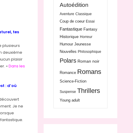
Autoédition
Aventure
Classique
Coup de coeur
Essai
Fantastique
Fantasy
turel, tes
Historique
Horreur
Humour
Jeunesse
e plusieurs
Nouvelles
Philosophique
 un deuxième
aucun plaisir
Polars
Roman noir
er. «
Dans les
Romans
Romance
Science-Fiction
st : d’où
Thrillers
Suspense
i découvert
Young adult
ement. Je ne
lorsque
 fantastique.