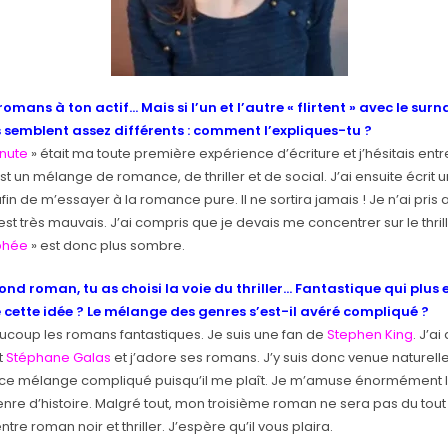
omans à ton actif… Mais si l’un et l’autre « flirtent » avec le surna
s semblent assez différents : comment l’expliques-tu ?
inute
» était ma toute première expérience d’écriture et j’hésitais entr
st un mélange de romance, de thriller et de social. J’ai ensuite écrit
fin de m’essayer à la romance pure. Il ne sortira jamais ! Je n’ai pris 
Il est très mauvais. J’ai compris que je devais me concentrer sur le thrill
phée
» est donc plus sombre.
ond roman, tu as choisi la voie du thriller… Fantastique qui plus e
e cette idée ? Le mélange des genres s’est-il avéré compliqué ?
ucoup les romans fantastiques. Je suis une fan de
Stephen King
. J’a
t
Stéphane Galas
et j’adore ses romans. J’y suis donc venue naturell
 ce mélange compliqué puisqu’il me plaît. Je m’amuse énormément 
genre d’histoire. Malgré tout, mon troisième roman ne sera pas du tout
 entre roman noir et thriller. J’espère qu’il vous plaira.